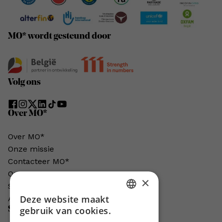
MO* wordt gesteund door
Volg ons
Over MO*
Over MO*
Onze missie
Contacteer MO*
Onze auteurs
×
Schrijven voor MO*?
Deze website maakt
Adverteren in MO*
DUTCH
Steun MO*
gebruik van cookies.