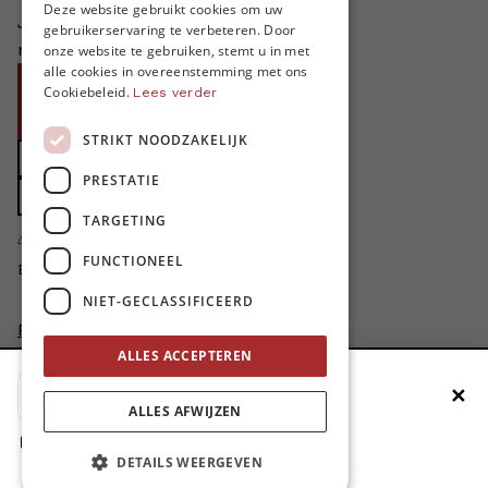
FRENCH
Deze website gebruikt cookies om uw
Je helpt ons groeien. MO* bestaat
gebruikerservaring te verbeteren. Door
ENGLISH
niet zonder jouw steun!
onze website te gebruiken, stemt u in met
alle cookies in overeenstemming met ons
Word proMO*
Cookiebeleid.
Lees verder
Steun MO* met uw organisatie
STRIKT NOODZAKELIJK
Doe een gift
PRESTATIE
Zet MO* in uw testament
TARGETING
4424
proMO's
FUNCTIONEEL
Bedankt voor jullie steun!
NIET-GECLASSIFICEERD
Privacybeleid
Disclaimer
ALLES ACCEPTEREN
AI Charter
✕
Voeg MO* toe aan je beginscherm
Cookievoorkeuren aanpassen
ALLES AFWIJZEN
site by
1. Druk op de deelknop
DETAILS WEERGEVEN
2. Scrol naar beneden