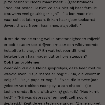
je ze hebben? Neem maar mee!” - (geschrokken)
“Nee, dat bedoel ik niet. Ze zou hier bij haar familie
trouwens veel gelukkiger zijn.” - “Ik kan haar niet
naar school laten gaan. Ik kan haar geen toekomst
geven. U wel. Neem haar mee, alsjeblieft...”
Ik stelde me de vraag welke omstandigheden mijzelf
er ooit zouden toe drijven om aan een wildvreemde
hetzelfde te vragen? En wat het voor dit kind
betekent om haar vader dat te horen zeggen?
Ook hun problemen
Weer één van die kleine gesprekjes, deze keer met de
wasvrouwen: “Is je mama er nog?” - “Ja, die woont in
België.” - “Is je papa er nog?” - “Nee, die is twee jaar
geleden vertrokken naar peyi-a san chapo” - (Ze
lachen omdat ik die uitdrukking gebruik) “Hoe komt
het?” - “Hij was depressief en heeft zelfmoord
gepleegd.” Zegt de één tegen de ander: “Zie je nu wel,