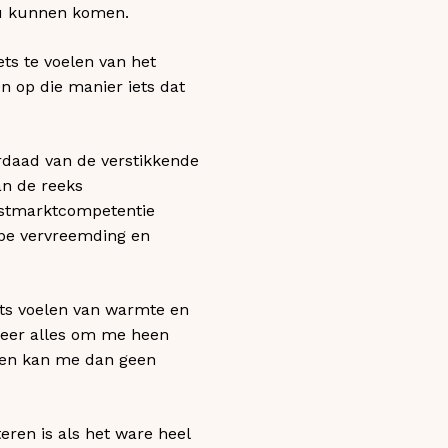
zou kunnen komen.
ts te voelen van het
en op die manier iets dat
rdaad van de verstikkende
an de reeks
erstmarktcompetentie
iepe vervreemding en
iets voelen van warmte en
nneer alles om me heen
pen kan me dan geen
teren is als het ware heel