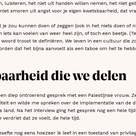
n, luisteren, het niet uit handen willen nemen, het niet ge
 niet smoren uit angst voor je eigen kwetsbaarheid, dat vra
at je zou kunnen doen of zeggen (ook in het niets doen of 
ets kan voelen van weer heel zijn, of toch een beetje. (Terw
 woord troost te definiëren. We leven in een cultuur die zo
rden dat het bijna aanvoelt als een taboe om het te hebb
aarheid die we delen
 een diep ontroerend gesprek met een Palestijnse vrouw. Z
siteit en wilde me spreken over de implementatie van de
s land. Na het interview ging het gesprek nog een hele tij
verdriet dat ze voelt, de hele tijd.
esefte nog eens hoezeer ik leef in een toestand van privil