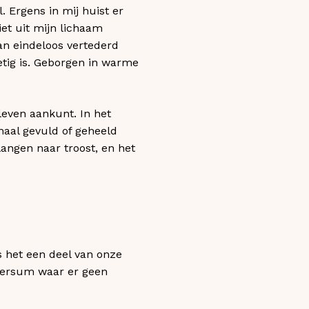
. Ergens in mij huist er
iet uit mijn lichaam
an eindeloos vertederd
etig is. Geborgen in warme
leven aankunt. In het
emaal gevuld of geheeld
langen naar troost, en het
s het een deel van onze
versum waar er geen