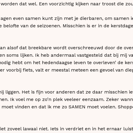
worden dat wel. Een voorzichtig kijken naar troost die 
e dagen even samen kunt zijn met je dierbaren, om samen ie
de belofte van de seizoenen. Misschien is er in de kerstdag
 aan alsof dat breekbare wordt overschreeuwd door de ove
en soms lijken. Ik heb andermaal vastgesteld dat bij mij v
 nodig hebt om het hedendaagse leven te overleven’ de k
 er voorbij fiets, valt er meestal meteen een gevoel van d
ij liggen. Het is fijn voor anderen dat ze daar misschien 
or hen. Ik voel me op zo’n plek veeleer eenzaam. Zeker wa
IG moet vinden en dat ik me zo SAMEN moet voelen. Shop
t zoveel lawaai niet. Iets in verdriet en in het ernaar luis