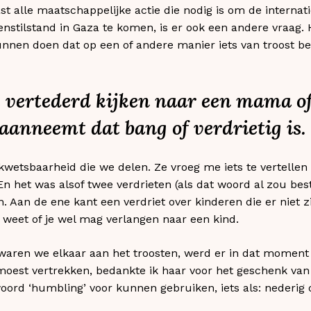
st alle maatschappelijke actie die nodig is om de internat
stilstand in Gaza te komen, is er ook een andere vraag.
unnen doen dat op een of andere manier iets van troost b
s vertederd kijken naar een mama of
 aanneemt dat bang of verdrietig is.
etsbaarheid die we delen. Ze vroeg me iets te vertellen 
n het was alsof twee verdrieten (als dat woord al zou best
 Aan de ene kant een verdriet over kinderen die er niet z
t weet of je wel mag verlangen naar een kind.
aren we elkaar aan het troosten, werd er in dat moment i
oest vertrekken, bedankte ik haar voor het geschenk van 
woord ‘humbling’ voor kunnen gebruiken, iets als: nederi