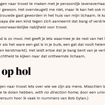
ngen naar troost te maken met je persoonlijk levensverhaal
er gewoon. Het overvleugelt me niet, maar ik kan het ook n
trouwde gast geworden in het huis van mijn lichaam. Ik k
apa die een kind tegen zich aanneemt dat bang of verdri
voorwaardelijke nabijheid voor troost.
 is zo mooi. Het geeft je iets waarmee je de rest van het 
er als het ware een gat is in je buik, een gat dat nooit hel
n kerstmarkt). Het leidt ertoe dat je bang bent van je ver
zachtheid te kijken naar dat ontheemde lichaam.
 op hol
en naar troost iets over wie we zijn als mens. Misschien i
we te dolen hebben,
with no direction home
, door een uni
universum hoor ik vaak in nummers van Bob Dylan.)