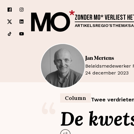
Zonder MO* verliest h
ARTIKELS
REGIO'S
THEMA'S
A
Jan
Mertens
Beleidsmedewerker F
24 december 2023
“
Column
Twee verdrieten
De kwets