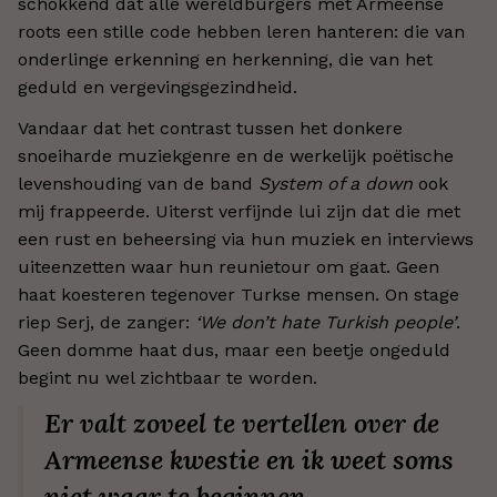
schokkend dat alle wereldburgers met Armeense
roots een stille code hebben leren hanteren: die van
onderlinge erkenning en herkenning, die van het
geduld en vergevingsgezindheid.
Vandaar dat het contrast tussen het donkere
snoeiharde muziekgenre en de werkelijk poëtische
levenshouding van de band
System of a down
ook
mij frappeerde. Uiterst verfijnde lui zijn dat die met
een rust en beheersing via hun muziek en interviews
uiteenzetten waar hun reunietour om gaat. Geen
haat koesteren tegenover Turkse mensen. On stage
riep Serj, de zanger:
‘We don’t hate Turkish people’
.
Geen domme haat dus, maar een beetje ongeduld
begint nu wel zichtbaar te worden.
Er valt zoveel te vertellen over de
Armeense kwestie en ik weet soms
niet waar te beginnen.