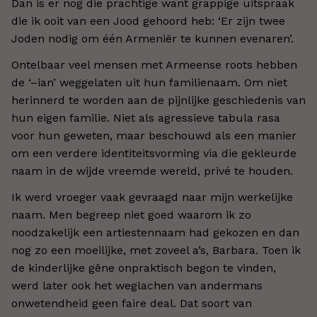
Dan is er nog die prachtige want grappige uitspraak
die ik ooit van een Jood gehoord heb: ‘Er zijn twee
Joden nodig om één Armeniër te kunnen evenaren’.
Ontelbaar veel mensen met Armeense roots hebben
de ‘–ian’ weggelaten uit hun familienaam. Om niet
herinnerd te worden aan de pijnlijke geschiedenis van
hun eigen familie. Niet als agressieve tabula rasa
voor hun geweten, maar beschouwd als een manier
om een verdere identiteitsvorming via die gekleurde
naam in de wijde vreemde wereld, privé te houden.
Ik werd vroeger vaak gevraagd naar mijn werkelijke
naam. Men begreep niet goed waarom ik zo
noodzakelijk een artiestennaam had gekozen en dan
nog zo een moeilijke, met zoveel a’s, Barbara. Toen ik
de kinderlijke gêne onpraktisch begon te vinden,
werd later ook het weglachen van andermans
onwetendheid geen faire deal. Dat soort van