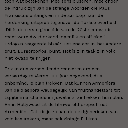
toch wat betekenen. Mee sensibiliseren, mee onder
de indruk zijn van de strenge woorden die Paus
Fransiscus onlangs en in de aanloop naar de
herdenking uitsprak tegenover de Turkse overheid:
‘Dit is de eerste genocide van de 20ste eeuw, die
moet wereldwijd erkend, openlijk en officieel’.
Erdogan reageerde blasé: ‘Het ene oor in, het andere
eruit. Burgeroorlog, punt.’ Het is zijn taak zijn volk
niet kwaad te krijgen.
Er zijn dus verschillende manieren om een
verjaardag te vieren. 100 jaar ongekend, dus
onbemind, je plan trekken. Dat kunnen Armeniërs
van de diaspora wel degelijk. Van fruithandelaars tot
tapijtenmarchands en juweliers, ze trekken hun plan.
En in Hollywood zit de filmwereld propvol met
Armeniërs. Dat zie je zo aan de eindgenerieken van
vele kaskrakers, maar ook vintage B-films.