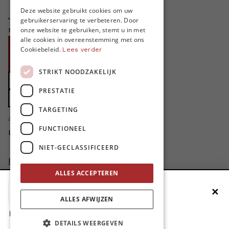
FRENCH
Deze website gebruikt cookies om uw
Je helpt ons groeien. MO* bestaat
gebruikerservaring te verbeteren. Door
ENGLISH
niet zonder jouw steun!
onze website te gebruiken, stemt u in met
alle cookies in overeenstemming met ons
Word proMO*
Cookiebeleid.
Lees verder
Steun MO* met uw organisatie
STRIKT NOODZAKELIJK
Doe een gift
PRESTATIE
Zet MO* in uw testament
TARGETING
4424
proMO's
FUNCTIONEEL
Bedankt voor jullie steun!
NIET-GECLASSIFICEERD
Privacybeleid
Disclaimer
ALLES ACCEPTEREN
AI Charter
✕
Voeg MO* toe aan je beginscherm
Cookievoorkeuren aanpassen
ALLES AFWIJZEN
site by
1. Druk op de deelknop
DETAILS WEERGEVEN
2. Scrol naar beneden