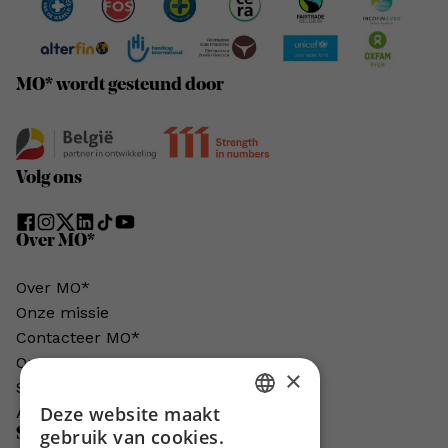
MO* wordt gesteund door
Volg ons
Over MO*
Over MO*
Onze missie
Contacteer MO*
Onze auteurs
×
Schrijven voor MO*?
Deze website maakt
Adverteren in MO*
DUTCH
Steun MO*
gebruik van cookies.