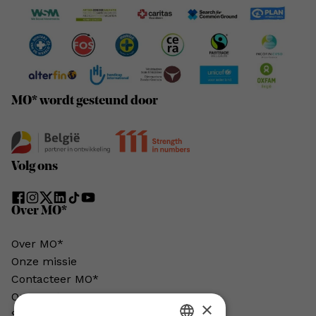
MO* wordt gesteund door
Volg ons
Over MO*
Over MO*
Onze missie
Contacteer MO*
Onze auteurs
×
Schrijven voor MO*?