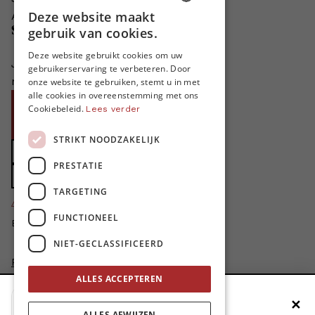
Deze website maakt
Adverteren in MO*
DUTCH
Steun MO*
gebruik van cookies.
FRENCH
Deze website gebruikt cookies om uw
Je helpt ons groeien. MO* bestaat
gebruikerservaring te verbeteren. Door
ENGLISH
niet zonder jouw steun!
onze website te gebruiken, stemt u in met
alle cookies in overeenstemming met ons
Word proMO*
Cookiebeleid.
Lees verder
Steun MO* met uw organisatie
STRIKT NOODZAKELIJK
Doe een gift
PRESTATIE
Zet MO* in uw testament
TARGETING
4424
proMO's
FUNCTIONEEL
Bedankt voor jullie steun!
NIET-GECLASSIFICEERD
Privacybeleid
Disclaimer
ALLES ACCEPTEREN
AI Charter
✕
Voeg MO* toe aan je beginscherm
Cookievoorkeuren aanpassen
ALLES AFWIJZEN