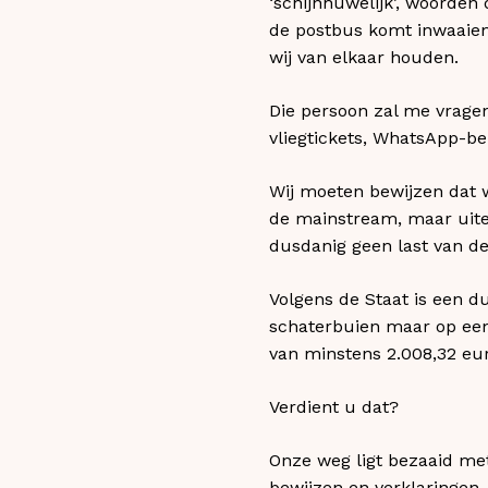
‘schijnhuwelijk’, woorden
de postbus komt inwaaien.
wij van elkaar houden.
Die persoon zal me vragen 
vliegtickets, WhatsApp-ber
Wij moeten bewijzen dat 
de mainstream, maar uitei
dusdanig geen last van de
Volgens de Staat is een d
schaterbuien maar op een
van minstens 2.008,32 eu
Verdient u dat?
Onze weg ligt bezaaid met 
bewijzen en verklaringen,