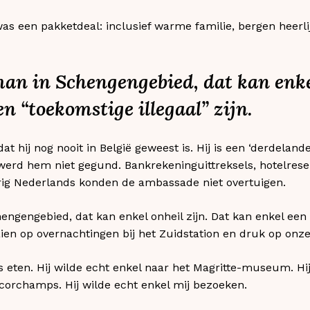
 was een pakketdeal: inclusief warme familie, bergen heerl
an in Schengengebied, dat kan enkel
n “toekomstige illegaal” zijn.
at hij nog nooit in België geweest is. Hij is een ‘derdeland
werd hem niet gegund. Bankrekeninguittreksels, hotelrese
urig Nederlands konden de ambassade niet overtuigen.
ngengebied, dat kan enkel onheil zijn. Dat kan enkel een 
aien op overnachtingen bij het Zuidstation en druk op onze
ls eten. Hij wilde echt enkel naar het Magritte-museum. Hi
ncorchamps. Hij wilde echt enkel mij bezoeken.