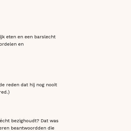
ijk eten en een barslecht
oordelen en
de reden dat hij nog nooit
red.)
 écht bezighoudt? Dat was
ngeren beantwoordden die