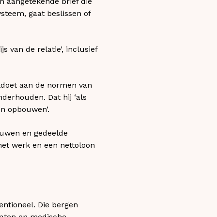
en aangetekende brief die
ysteem, gaat beslissen of
 van de relatie’, inclusief
oldoet aan de normen van
derhouden. Dat hij ‘als
len opbouwen’.
rouwen en gedeelde
et werk en een nettoloon
tentioneel. Die bergen
icaten en medische