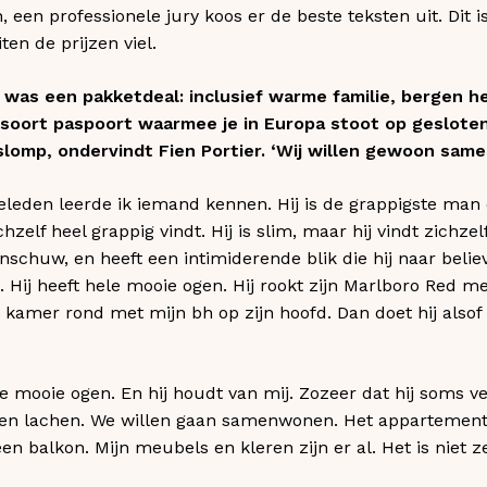
een professionele jury koos er de beste teksten uit. Dit 
ten de prijzen viel.
et was een pakketdeal: inclusief warme familie, bergen h
t soort paspoort waarmee je in Europa stoot op geslote
lomp, ondervindt Fien Portier. ‘Wij willen gewoon samen 
eleden leerde ik iemand kennen. Hij is de grappigste man 
chzelf heel grappig vindt. Hij is slim, maar hij vindt zichze
enschuw, en heeft een intimiderende blik die hij naar belie
Hij heeft hele mooie ogen. Hij rookt zijn Marlboro Red met
kamer rond met mijn bh op zijn hoofd. Dan doet hij alsof hi
 mooie ogen. En hij houdt van mij. Zozeer dat hij soms v
en lachen. We willen gaan samenwonen. Het appartement is
n balkon. Mijn meubels en kleren zijn er al. Het is niet z