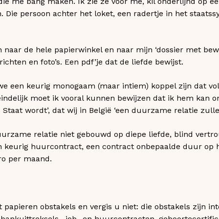
 die me bang maken. Ik zie ze voor me, kil onderlijnd op e
 Die persoon achter het loket, een radertje in het staatss
naar de hele papierwinkel en naar mijn ‘dossier met bewijs
ichten en foto’s. Een pdf’je dat de liefde bewijst.
we een keurig monogaam (maar intiem) koppel zijn dat v
ndelijk moet ik vooral kunnen bewijzen dat ik hem kan on
 Staat wordt’, dat wij in België ‘een duurzame relatie zul
uurzame relatie niet gebouwd op diepe liefde, blind vert
 keurig huurcontract, een contract onbepaalde duur op h
ro per maand.
papieren obstakels en vergis u niet: die obstakels zijn in
 bankuittreksels , job- en huurcontracten, geboortecertif