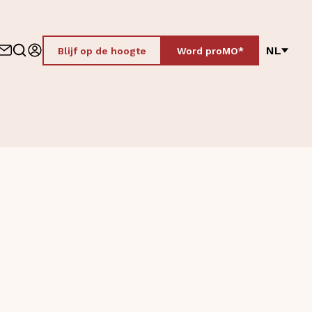
NL
Blijf op de hoogte
Word proMO*