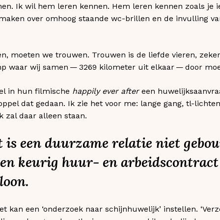
en. Ik wil hem leren kennen. Hem leren kennen zoals je i
 maken over omhoog staande wc-brillen en de invulling v
, moeten we trouwen. Trouwen is de liefde vieren, zeker
p waar wij samen — 3269 kilometer uit elkaar — door moe
el in hun filmische
happily ever after
een huwelijksaanvraa
ppel dat gedaan. Ik zie het voor me: lange gang, tl-lichten
Ik zal daar alleen staan.
t is een duurzame relatie niet gebo
een keurig huur- en arbeidscontract
loon.
et kan een ‘onderzoek naar schijnhuwelijk’ instellen. ‘Ver