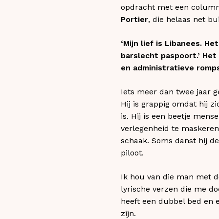
opdracht met een column, 
Portier
, die helaas net bui
‘Mijn lief is Libanees. H
barslecht paspoort.’ He
en administratieve romps
Iets meer dan twee jaar g
Hij is grappig omdat hij zi
is. Hij is een beetje mens
verlegenheid te maskeren. 
schaak. Soms danst hij de 
piloot.
Ik hou van die man met de
lyrische verzen die me do
heeft een dubbel bed en ee
zijn.