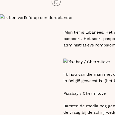
'Mijn lief is Libanees. He
paspoort.' Het soort pasp
administratieve rompslomp
‘Ik hou van die man met d
in België geweest is.’ (he
Pixabay / Chermitove
Barsten de media nog gen
de vraag bij de schrijfwe