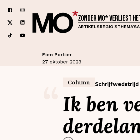
Zonder MO* verliest h
ARTIKELS
REGIO'S
THEMA'S
A
Fien Portier
27 oktober 2023
“
Column
Schrijfwedstrij
Ik ben v
derdela