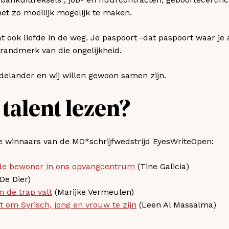
et zo moeilijk mogelijk te maken.
t ook liefde in de weg. Je paspoort -dat paspoort waar je 
randmerk van die ongelijkheid.
rdelander en wij willen gewoon samen zijn.
talent lezen?
e winnaars van de MO*schrijfwedstrijd EyesWriteOpen:
n de bewoner in ons opvangcentrum
(Tine Galicia)
De Dier)
n de trap valt
(Marijke Vermeulen)
et om Syrisch, jong en vrouw te zijn
(Leen Al Massalma)