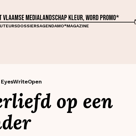
et Vlaamse medialandschap kleur, word proMO*
UTEURS
DOSSIERS
AGENDA
MO*MAGAZINE
d EyesWriteOpen
erliefd op een
nder