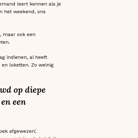
emand leert kennen als je
an het weekend, ons
, maar ook een
ten.
g indienen, al heeft
 en loketten. Zo weinig
uwd op diepe
 en een
zoek afgewezen’,