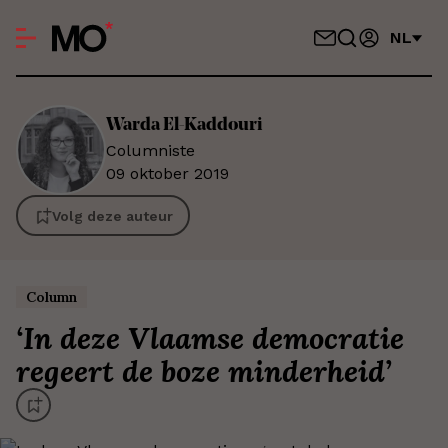
NL
Warda
El-Kaddouri
Columniste
09 oktober 2019
Volg deze auteur
Column
‘
In deze Vlaamse democratie
regeert de boze minderheid
’