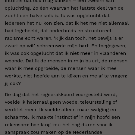
intuïtief dat ook mag klinken – een zweem van
opluchting. Zo één waarvan het laatste deel van de
zucht een halve snik is. Ik was opgelucht dat
iedereen het nu kon zien, dat ik het me niet allemaal
had ingebeeld, dat onderhuids en structureel
racisme echt waren. ‘Kijk dan toch, het bewijs is er
zwart op wit’, schreeuwde mijn hart. En toegegeven,
ik was ook opgelucht dat ik niet meer in Vlaanderen
woonde. Dat ik de mensen in mijn buurt, de mensen
waar ik mee opgroeide, de mensen waar ik mee
werkte, niet hoefde aan te kijken en me af te vragen:
jij ook?
De dag dat het regeerakkoord voorgesteld werd,
voelde ik helemaal geen woede, teleurstelling of
verdriet meer. Ik voelde alleen maar walging en
schaamte. Ik maakte instinctief in mijn hoofd een
rekensom: hoe lang zou het nog duren voor ik
aanspraak zou maken op de Nederlandse