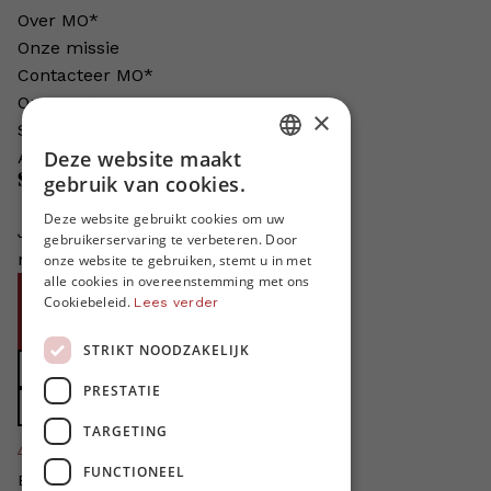
Over MO*
Onze missie
Contacteer MO*
Onze auteurs
×
Schrijven voor MO*?
Deze website maakt
Adverteren in MO*
DUTCH
Steun MO*
gebruik van cookies.
FRENCH
Deze website gebruikt cookies om uw
Je helpt ons groeien. MO* bestaat
gebruikerservaring te verbeteren. Door
ENGLISH
niet zonder jouw steun!
onze website te gebruiken, stemt u in met
alle cookies in overeenstemming met ons
Word proMO*
Cookiebeleid.
Lees verder
Steun MO* met uw organisatie
STRIKT NOODZAKELIJK
Doe een gift
PRESTATIE
Zet MO* in uw testament
TARGETING
4424
proMO's
FUNCTIONEEL
Bedankt voor jullie steun!