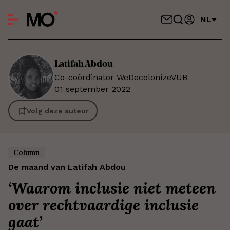
NL
Latifah
Abdou
Co-coördinator WeDecolonizeVUB
01 september 2022
Volg deze auteur
Column
De maand van Latifah Abdou
‘
Waarom inclusie niet meteen
over rechtvaardige inclusie
gaat
’