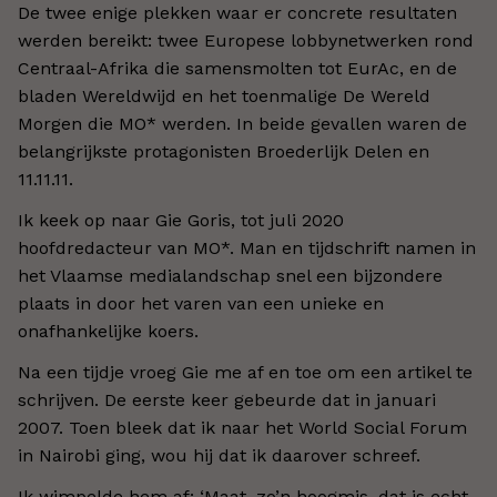
De twee enige plekken waar er concrete resultaten
werden bereikt: twee Europese lobbynetwerken rond
Centraal-Afrika die samensmolten tot EurAc, en de
bladen Wereldwijd en het toenmalige De Wereld
Morgen die MO* werden. In beide gevallen waren de
belangrijkste protagonisten Broederlijk Delen en
11.11.11.
Ik keek op naar Gie Goris, tot juli 2020
hoofdredacteur van MO*. Man en tijdschrift namen in
het Vlaamse medialandschap snel een bijzondere
plaats in door het varen van een unieke en
onafhankelijke koers.
Na een tijdje vroeg Gie me af en toe om een artikel te
schrijven. De eerste keer gebeurde dat in januari
2007. Toen bleek dat ik naar het World Social Forum
in Nairobi ging, wou hij dat ik daarover schreef.
Ik wimpelde hem af: ‘Maat, zo’n hoogmis, dat is echt