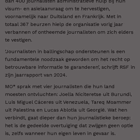
dan 400 journalisten administratieve hulp bij hun
visum- en asielaanvraag om te hervestigen,
voornamelijk naar Duitsland en Frankrijk. Met in
totaal 367 beurzen hielp de organisatie vorig jaar
verbannen of ontheemde journalisten om zich elders
te vestigen.
‘Journalisten in ballingschap ondersteunen is een
fundamentele noodzaak geworden om het recht op
betrouwbare informatie te garanderen’, schrijft RSF in
zijn jaarrapport van 2024.
MO* sprak met vier journalisten die hun land
moesten ontvluchten: Joella Niciteretse uit Burundi,
Luis Miguel Cáceres uit Venezuela, Tareq Moammer
uit Palestina en Lucas Ablotia uit Georgië. Wat hen
verbindt, gaat dieper dan hun journalistieke beroep:
het is de gedeelde overtuiging dat zwijgen geen optie
is, zelfs wanneer hun eigen leven in gevaar is.