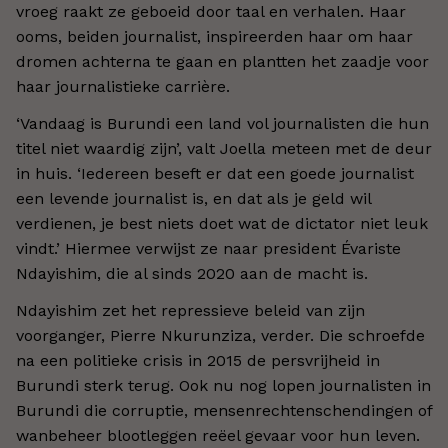
vroeg raakt ze geboeid door taal en verhalen. Haar
ooms, beiden journalist, inspireerden haar om haar
dromen achterna te gaan en plantten het zaadje voor
haar journalistieke carrière.
‘Vandaag is Burundi een land vol journalisten die hun
titel niet waardig zijn’, valt Joella meteen met de deur
in huis. ‘Iedereen beseft er dat een goede journalist
een levende journalist is, en dat als je geld wil
verdienen, je best niets doet wat de dictator niet leuk
vindt.’ Hiermee verwijst ze naar president Évariste
Ndayishim, die al sinds 2020 aan de macht is.
Ndayishim zet het repressieve beleid van zijn
voorganger, Pierre Nkurunziza, verder. Die schroefde
na een politieke crisis in 2015 de persvrijheid in
Burundi sterk terug. Ook nu nog lopen journalisten in
Burundi die corruptie, mensenrechtenschendingen of
wanbeheer blootleggen reëel gevaar voor hun leven.