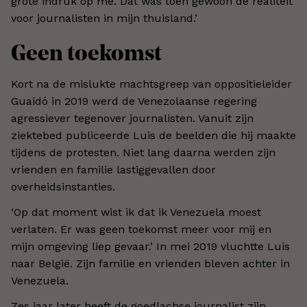
grote indruk op me. Dat was toen gewoon de realiteit
voor journalisten in mijn thuisland.’
Geen toekomst
Kort na de mislukte machtsgreep van oppositieleider
Guaidó in 2019 werd de Venezolaanse regering
agressiever tegenover journalisten. Vanuit zijn
ziektebed publiceerde Luis de beelden die hij maakte
tijdens de protesten. Niet lang daarna werden zijn
vrienden en familie lastiggevallen door
overheidsinstanties.
‘Op dat moment wist ik dat ik Venezuela moest
verlaten. Er was geen toekomst meer voor mij en
mijn omgeving liep gevaar.’ In mei 2019 vluchtte Luis
naar België. Zijn familie en vrienden bleven achter in
Venezuela.
Zes jaar later heeft de goedlachse journalist zijn