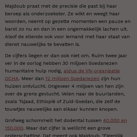
Majdoub praat met de precisie die past bij haar
beroep als onderzoekster. Ze wikt en weegt haar
woorden, neemt op gezette momenten een pauze en
barst zo nu en dan in een ongemakkelijk lachen uit.
Alsof de ellende ook voor iemand met haar staat van
dienst nauwelijks te bevatten is.
De cijfers liegen er dan ook niet om. Ruim twee jaar
ver in de oorlog hebben 30 miljoen Soedanezen
humanitaire hulp nodig,
aldus de VN-organisatie
OCHA
. Meer dan
12 miljoen Soedanezen
zijn hun
huizen ontvlucht. Ongeveer 4 miljoen van hen zijn
over de grens gevlucht. Velen naar de buurlanden,
zoals Tsjaad, Ethiopië of Zuid-Soedan, die zelf de
touwtjes nauwelijks aan elkaar kunnen knopen.
Grofweg schommelt het dodental tussen
40.000 en
150.000
. Maar dat cijfer is wellicht een grove
onderschatting. Dat meent ook Majdoub. ‘Eigenlijk