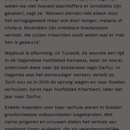
weten we niet hoeveel slachtoffers er inmiddels zijn
gevallen’, zegt ze. ‘Mensen sterven niet alleen door
het oorlogsgeweld maar ook door honger, malaria of
cholera. Bovendien zijn ontelbare Soedanezen
vermist. We zullen misschien nooit weten wat er met
hen is gebeurd.’
Majdoub is afkomstig uit Tunesië. Ze woonde een tijd
in de Oegandese hoofdstad Kampala, waar ze vooral
onderzoek deed naar de Soedanese regio Darfur. In
Oeganda was het eenvoudiger werken, vertelt ze.
Toch zou ze in 2019 de sprong wagen en naar Soedan
verhuizen. Eerst naar hoofdstad Khartoem, later dat
jaar naar Darfur.
Enkele maanden voor haar verhuis waren in Soedan
grootscheepse volksprotesten losgebarsten. Met
name jongeren en vrouwen eisten het vertrek van
president Omar al-Bashir, die als verantwoordelijke