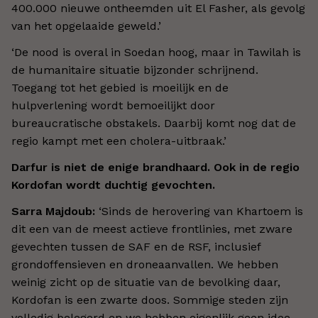
400.000 nieuwe ontheemden uit El Fasher, als gevolg
van het opgelaaide geweld.’
‘De nood is overal in Soedan hoog, maar in Tawilah is
de humanitaire situatie bijzonder schrijnend.
Toegang tot het gebied is moeilijk en de
hulpverlening wordt bemoeilijkt door
bureaucratische obstakels. Daarbij komt nog dat de
regio kampt met een cholera-uitbraak.’
Darfur is niet de enige brandhaard. Ook in de regio
Kordofan wordt duchtig gevochten.
Sarra Majdoub:
‘Sinds de herovering van Khartoem is
dit een van de meest actieve frontlinies, met zware
gevechten tussen de SAF en de RSF, inclusief
grondoffensieven en droneaanvallen. We hebben
weinig zicht op de situatie van de bevolking daar,
Kordofan is een zwarte doos. Sommige steden zijn
volledig belegerd en we hebben eigenlijk geen idee