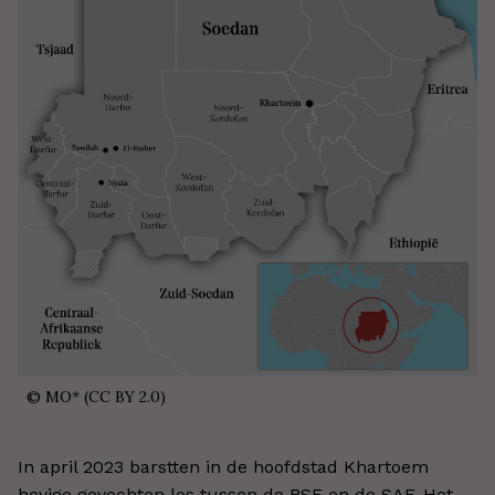
©
MO* (CC BY 2.0)
In april 2023 barstten in de hoofdstad Khartoem
hevige gevechten los tussen de RSF en de SAF. Het