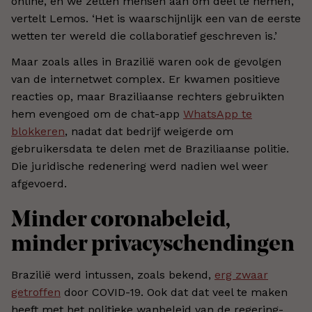
online, en we zetten mensen aan om deel te nemen’,
vertelt Lemos. ‘Het is waarschijnlijk een van de eerste
wetten ter wereld die collaboratief geschreven is.’
Maar zoals alles in Brazilië waren ook de gevolgen
van de internetwet complex. Er kwamen positieve
reacties op, maar Braziliaanse rechters gebruikten
hem evengoed om de chat-app
WhatsApp te
blokkeren
, nadat dat bedrijf weigerde om
gebruikersdata te delen met de Braziliaanse politie.
Die juridische redenering werd nadien wel weer
afgevoerd.
Minder coronabeleid,
minder privacyschendingen
Brazilië werd intussen, zoals bekend,
erg zwaar
getroffen
door COVID-19. Ook dat dat veel te maken
heeft met het politieke wanbeleid van de regering-