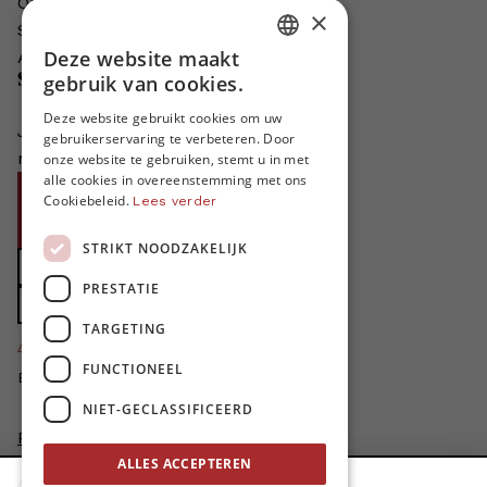
Onze auteurs
×
Schrijven voor MO*?
Deze website maakt
Adverteren in MO*
DUTCH
Steun MO*
gebruik van cookies.
FRENCH
Deze website gebruikt cookies om uw
Je helpt ons groeien. MO* bestaat
gebruikerservaring te verbeteren. Door
ENGLISH
niet zonder jouw steun!
onze website te gebruiken, stemt u in met
alle cookies in overeenstemming met ons
Word proMO*
Cookiebeleid.
Lees verder
Steun MO* met uw organisatie
STRIKT NOODZAKELIJK
Doe een gift
PRESTATIE
Zet MO* in uw testament
TARGETING
4424
proMO's
FUNCTIONEEL
Bedankt voor jullie steun!
NIET-GECLASSIFICEERD
Privacybeleid
Disclaimer
ALLES ACCEPTEREN