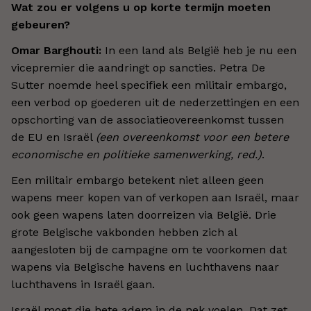
Wat zou er volgens u op korte termijn moeten
gebeuren?
Omar Barghouti:
In een land als België heb je nu een
vicepremier die aandringt op sancties. Petra De
Sutter noemde heel specifiek een militair embargo,
een verbod op goederen uit de nederzettingen en een
opschorting van de associatieovereenkomst tussen
de EU en Israël
(een overeenkomst voor een betere
economische en politieke samenwerking, red.)
.
Een militair embargo betekent niet alleen geen
wapens meer kopen van of verkopen aan Israël, maar
ook geen wapens laten doorreizen via België. Drie
grote Belgische vakbonden hebben zich al
aangesloten bij de campagne om te voorkomen dat
wapens via Belgische havens en luchthavens naar
luchthavens in Israël gaan.
Israël moet die hete adem in de nek voelen. Dat zet