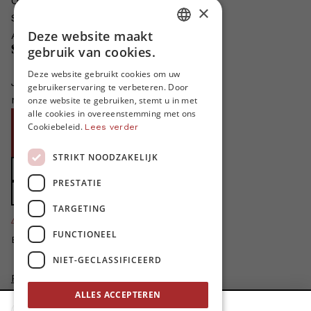
Onze auteurs
×
Schrijven voor MO*?
Deze website maakt
Adverteren in MO*
DUTCH
Steun MO*
gebruik van cookies.
FRENCH
Deze website gebruikt cookies om uw
Je helpt ons groeien. MO* bestaat
gebruikerservaring te verbeteren. Door
ENGLISH
niet zonder jouw steun!
onze website te gebruiken, stemt u in met
alle cookies in overeenstemming met ons
Word proMO*
Cookiebeleid.
Lees verder
Steun MO* met uw organisatie
STRIKT NOODZAKELIJK
Doe een gift
PRESTATIE
Zet MO* in uw testament
TARGETING
4424
proMO's
FUNCTIONEEL
Bedankt voor jullie steun!
NIET-GECLASSIFICEERD
Privacybeleid
Disclaimer
ALLES ACCEPTEREN