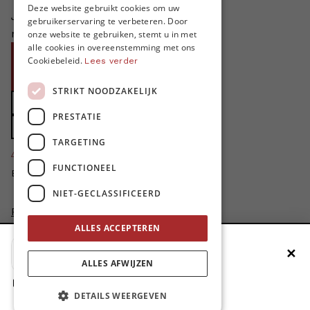
FRENCH
Deze website gebruikt cookies om uw
Je helpt ons groeien. MO* bestaat
gebruikerservaring te verbeteren. Door
ENGLISH
niet zonder jouw steun!
onze website te gebruiken, stemt u in met
alle cookies in overeenstemming met ons
Word proMO*
Cookiebeleid.
Lees verder
Steun MO* met uw organisatie
STRIKT NOODZAKELIJK
Doe een gift
PRESTATIE
Zet MO* in uw testament
TARGETING
4424
proMO's
FUNCTIONEEL
Bedankt voor jullie steun!
NIET-GECLASSIFICEERD
Privacybeleid
Disclaimer
ALLES ACCEPTEREN
AI Charter
✕
Voeg MO* toe aan je beginscherm
Cookievoorkeuren aanpassen
ALLES AFWIJZEN
site by
1. Druk op de deelknop
DETAILS WEERGEVEN
2. Scrol naar beneden