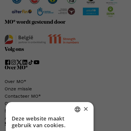
MO* wordt gesteund door
Volg ons
Over MO*
Over MO*
Onze missie
Contacteer MO*
Onze auteurs
×
Schrijven voor MO*?
Deze website maakt
Adverteren in MO*
DUTCH
Steun MO*
gebruik van cookies.