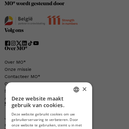
MO* wordt gesteund door
Volg ons
Over MO*
Over MO*
Onze missie
Contacteer MO*
Onze auteurs
×
Schrijven voor MO*?
Deze website maakt
Adverteren in MO*
DUTCH
Steun MO*
gebruik van cookies.
FRENCH
Deze website gebruikt cookies om uw
Je helpt ons groeien. MO* bestaat
gebruikerservaring te verbeteren. Door
ENGLISH
niet zonder jouw steun!
onze website te gebruiken, stemt u in met