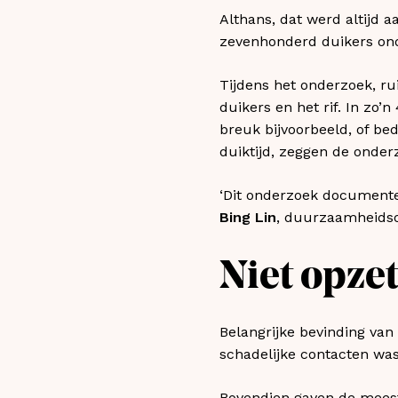
Althans, dat werd altijd 
zevenhonderd duikers onde
Tijdens het onderzoek, r
duikers en het rif. In zo’
breuk bijvoorbeeld, of be
duiktijd, zeggen de onder
‘Dit onderzoek documente
Bing Lin
, duurzaamheidso
Niet opzet
Belangrijke bevinding van
schadelijke contacten was
Bovendien gaven de meeste