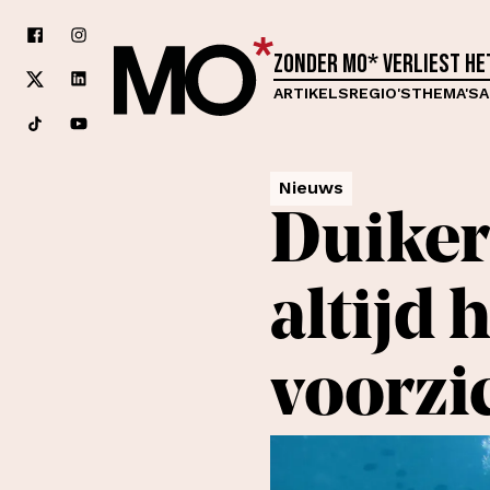
Zonder MO* verliest h
ARTIKELS
REGIO'S
THEMA'S
A
Nieuws
Duiker
altijd 
voorzic