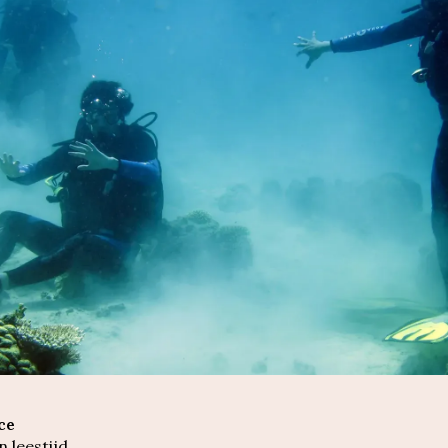
ce
n leestijd