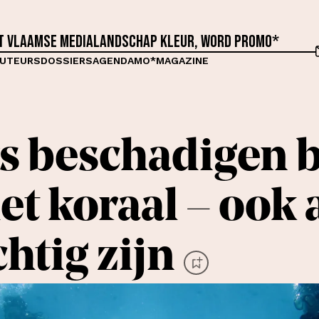
et Vlaamse medialandschap kleur, word proMO*
UTEURS
DOSSIERS
AGENDA
MO*MAGAZINE
s beschadigen b
het koraal – ook 
htig zijn