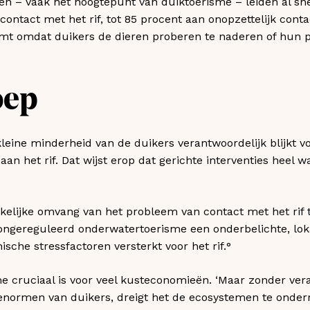
n – vaak het hoogtepunt van duiktoerisme – leiden al sn
 contact met het rif, tot 85 procent aan onopzettelijk cont
komt omdat duikers de dieren proberen te naderen of hun 
oep
kleine minderheid van de duikers verantwoordelijk blijkt v
aan het rif. Dat wijst erop dat gerichte interventies heel 
kelijke omvang van het probleem van contact met het rif te
t ongereguleerd onderwatertoerisme een onderbelichte, lok
sche stressfactoren versterkt voor het rif.°
e cruciaal is voor veel kusteconomieën. ‘Maar zonder ver
rienormen van duikers, dreigt het de ecosystemen te onde