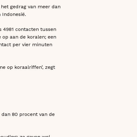
n het gedrag van meer dan
 Indonesië.
s 4981 contacten tussen
e op aan de koralen; een
ntact per vier minuten
 op koraalriffen’, zegt
er dan 80 procent van de
houding: ze geven wel