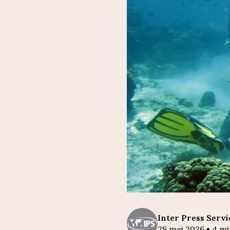
Inter
Press Servi
28 mei 2026
•
4
mi