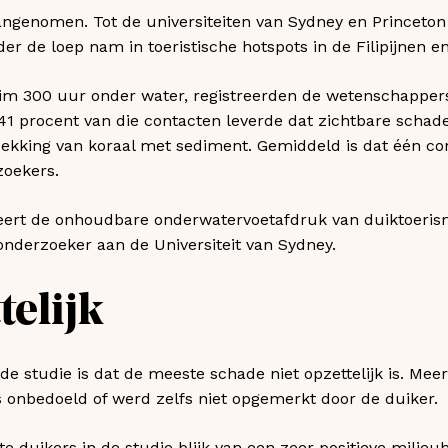
aangenomen. Tot de universiteiten van Sydney en Princeto
r de loep nam in toeristische hotspots in de Filipijnen en
uim 300 uur onder water, registreerden de wetenschapper
n 41 procent van die contacten leverde dat zichtbare schad
dekking van koraal met sediment. Gemiddeld is dat één co
zoekers.
ert de onhoudbare onderwatervoetafdruk van duiktoerisme
nderzoeker aan de Universiteit van Sydney.
telijk
 de studie is dat de meeste schade niet opzettelijk is. Me
 onbedoeld of werd zelfs niet opgemerkt door de duiker.
 duikers in de studie blijk van een zeer positieve milieu