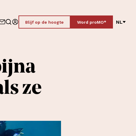
NL
Blijf op de hoogte
Word proMO*
ijna
als ze