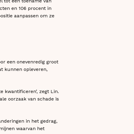
el tot een toename van
acten en 106 procent in
positie aanpassen om ze
oor een onevenredig groot
wat kunnen opleveren,
 kwantificeren’, zegt Lin.
ale oorzaak van schade is
anderingen in het gedrag,
rmijnen waarvan het