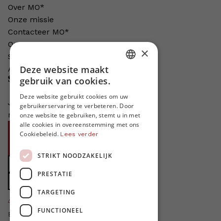
Over MO*
Onze missie
Contacteer MO*
Onze auteurs
×
Schrijven voor MO*?
Deze website maakt
Adverteren in MO*
DUTCH
Steun MO*
gebruik van cookies.
FRENCH
Deze website gebruikt cookies om uw
Je helpt ons groeien. MO* bestaat
gebruikerservaring te verbeteren. Door
ENGLISH
niet zonder jouw steun!
onze website te gebruiken, stemt u in met
alle cookies in overeenstemming met ons
Word proMO*
Cookiebeleid.
Lees verder
Steun MO* met uw organisatie
STRIKT NOODZAKELIJK
Doe een gift
PRESTATIE
Zet MO* in uw testament
TARGETING
4424
proMO's
FUNCTIONEEL
Bedankt voor jullie steun!