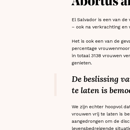
Abortus a
El Salvador is een van de
– ook na verkrachting en
Het is ook een van de geva
percentage vrouwenmoord
in totaal 3138 vrouwen v
genieten.
De beslissing v
te laten is bem
We zijn echter hoopvol da
vrouwen vrij te laten is b
aangedrongen om de discri
levensbedreigende situati