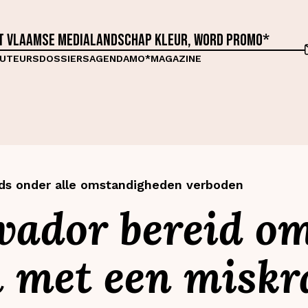
et Vlaamse medialandschap kleur, word proMO*
UTEURS
DOSSIERS
AGENDA
MO*MAGAZINE
ds onder alle omstandigheden verboden
lvador bereid o
 met een miskr