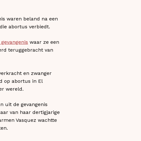
enis waren beland na een
die abortus verbiedt.
e gevangenis
waar ze een
werd teruggebracht van
 verkracht en zwanger
 op abortus in El
er wereld.
n uit de gevangenis
 jaar van haar dertigjarige
l Carmen Vasquez wachtte
ten.