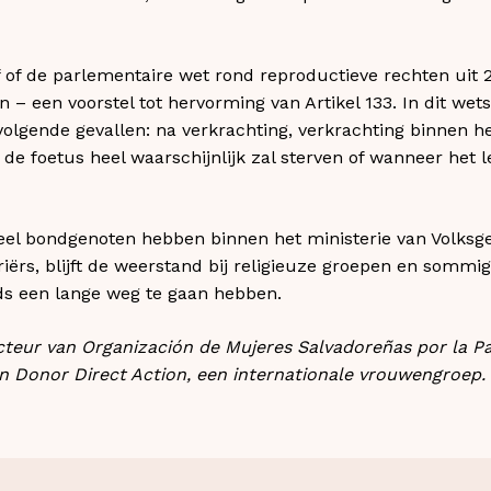
 of de parlementaire wet rond reproductieve rechten uit 
 een voorstel tot hervorming van Artikel 133. In dit wet
volgende gevallen: na verkrachting, verkrachting binnen he
 de foetus heel waarschijnlijk zal sterven of wanneer het
eel bondgenoten hebben binnen het ministerie van Volksg
ërs, blijft de weerstand bij religieuze groepen en sommige 
ds een lange weg te gaan hebben.
recteur van Organización de Mujeres Salvadoreñas por la 
n Donor Direct Action, een internationale vrouwengroep.