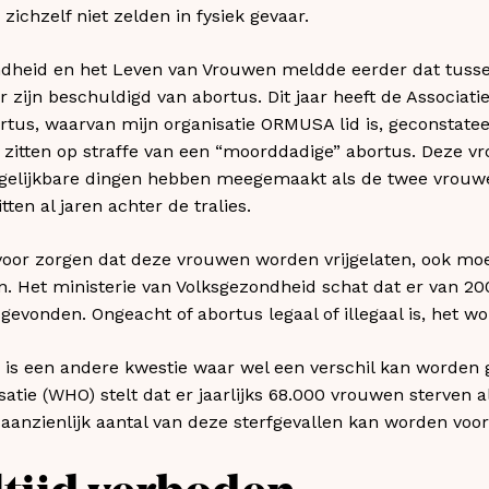
ichzelf niet zelden in fysiek gevaar.
ondheid en het Leven van Vrouwen meldde eerder dat tusse
 zijn beschuldigd van abortus. Dit jaar heeft de Associati
rtus, waarvan mijn organisatie ORMUSA lid is, geconstatee
zitten op straffe van een “moorddadige” abortus. Deze vr
gelijkbare dingen hebben meegemaakt als de twee vrouw
itten al jaren achter de tralies.
voor zorgen dat deze vrouwen worden vrijgelaten, ook mo
. Het ministerie van Volksgezondheid schat dat er van 20
evonden. Ongeacht of abortus legaal of illegaal is, het w
n is een andere kwestie waar wel een verschil kan worden
tie (WHO) stelt dat er jaarlijks 68.000 vrouwen sterven al
 aanzienlijk aantal van deze sterfgevallen kan worden vo