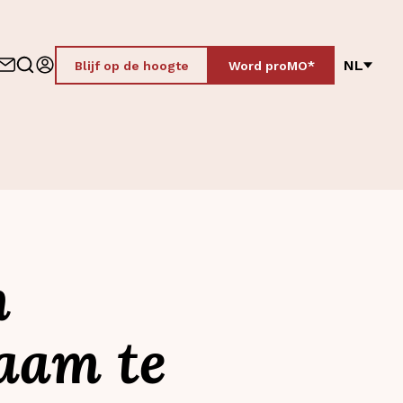
NL
Blijf op de hoogte
Word proMO*
m
aam te