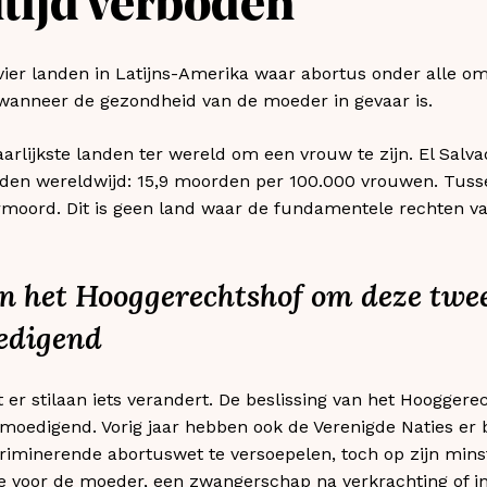
ltijd verboden
 vier landen in Latijns-Amerika waar abortus onder alle 
 wanneer de gezondheid van de moeder in gevaar is.
arlijkste landen ter wereld om een vrouw te zijn. El Salva
en wereldwijd: 15,9 moorden per 100.000 vrouwen. Tuss
ermoord. Dit is geen land waar de fundamentele rechten 
an het Hooggerechtshof om deze twe
oedigend
t er stilaan iets verandert. De beslissing van het Hoogger
emoedigend. Vorig jaar hebben ook de Verenigde Naties er b
minerende abortuswet te versoepelen, toch op zijn minst 
e voor de moeder, een zwangerschap na verkrachting of inc