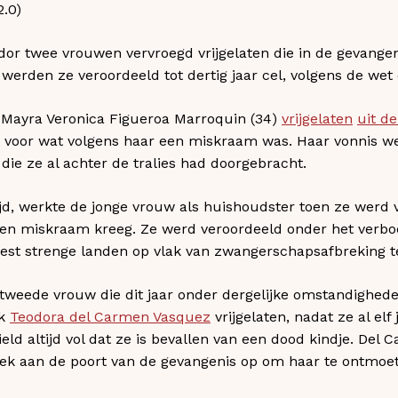
.0)​
lvador twee vrouwen vervroegd vrijgelaten die in de gevang
werden ze veroordeeld tot dertig jaar cel, volgens de wet 
Mayra Veronica Figueroa Marroquin (34)
vrijgelaten
uit d
zat voor wat volgens haar een miskraam was. Haar vonnis 
r die ze al achter de tralies had doorgebracht.
ftijd, werkte de jonge vrouw als huishoudster toen ze werd
een miskraam kreeg. Ze werd veroordeeld onder het verbod
est strenge landen op vlak van zwangerschapsafbreking t
tweede vrouw die dit jaar onder dergelijke omstandighede
ok
Teodora del Carmen Vasquez
vrijgelaten, nadat ze al elf
ield altijd vol dat ze is bevallen van een dood kindje. De
k aan de poort van de gevangenis op om haar te ontmoe