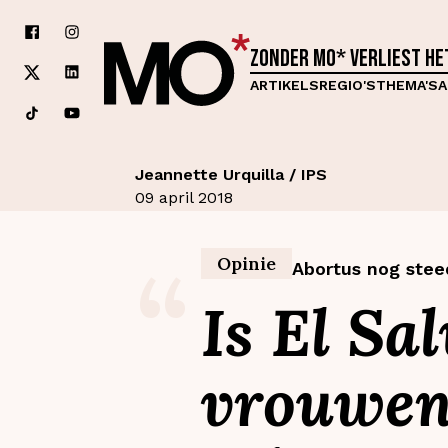
Zonder MO* verliest h
ARTIKELS
REGIO'S
THEMA'S
A
Jeannette Urquilla / IPS
09 april 2018
“
Opinie
Abortus nog stee
Is El Sa
vrouwen