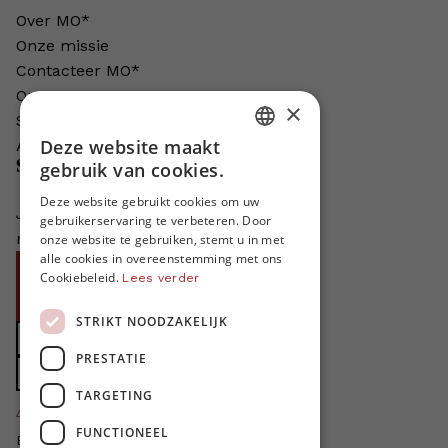
Over MO*
Onze missie
Contacteer MO*
Onze auteurs
×
Schrijven voor MO*?
Deze website maakt
Adverteren in MO*
DUTCH
Steun MO*
gebruik van cookies.
FRENCH
Deze website gebruikt cookies om uw
Je helpt ons groeien. MO* bestaat
gebruikerservaring te verbeteren. Door
ENGLISH
niet zonder jouw steun!
onze website te gebruiken, stemt u in met
alle cookies in overeenstemming met ons
Word proMO*
Cookiebeleid.
Lees verder
Steun MO* met uw organisatie
STRIKT NOODZAKELIJK
Doe een gift
PRESTATIE
Zet MO* in uw testament
TARGETING
4424
proMO's
FUNCTIONEEL
Bedankt voor jullie steun!