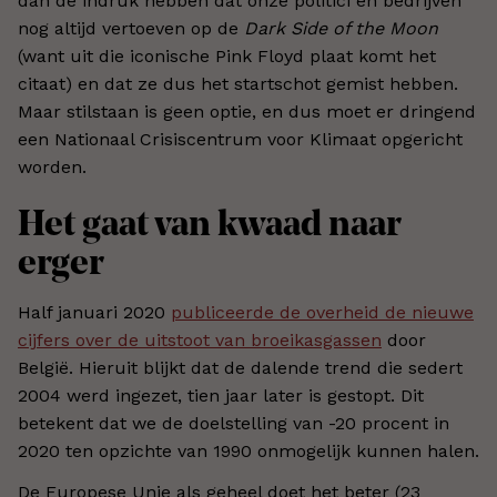
dan de indruk hebben dat onze politici en bedrijven
nog altijd vertoeven op de
Dark Side of the Moon
(want uit die iconische Pink Floyd plaat komt het
citaat) en dat ze dus het startschot gemist hebben.
Maar stilstaan is geen optie, en dus moet er dringend
een Nationaal Crisiscentrum voor Klimaat opgericht
worden.
Het gaat van kwaad naar
erger
Half januari 2020
publiceerde de overheid de nieuwe
cijfers over de uitstoot van broeikasgassen
door
België. Hieruit blijkt dat de dalende trend die sedert
2004 werd ingezet, tien jaar later is gestopt. Dit
betekent dat we de doelstelling van -20 procent in
2020 ten opzichte van 1990 onmogelijk kunnen halen.
De Europese Unie als geheel doet het beter (23