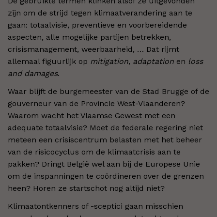
De gebruikte termen klinken alsof ze uitgevonden
zijn om de strijd tegen klimaatverandering aan te
gaan: totaalvisie, preventieve en voorbereidende
aspecten, alle mogelijke partijen betrekken,
crisismanagement, weerbaarheid, … Dat rijmt
allemaal figuurlijk op
mitigation
,
adaptation
en
loss
and damages
.
Waar blijft de burgemeester van de Stad Brugge of de
gouverneur van de Provincie West-Vlaanderen?
Waarom wacht het Vlaamse Gewest met een
adequate totaalvisie? Moet de federale regering niet
meteen een crisiscentrum belasten met het beheer
van de risicocyclus om de klimaatcrisis aan te
pakken? Dringt België wel aan bij de Europese Unie
om de inspanningen te coördineren over de grenzen
heen? Horen ze startschot nog altijd niet?
Klimaatontkenners of -sceptici gaan misschien