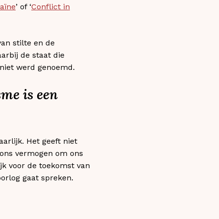
raïne
’ of ‘
Conflict in
n stilte en de
aarbij de staat die
a niet werd genoemd.
sme is een
rlijk. Het geeft niet
k ons vermogen om ons
ijk voor de toekomst van
oorlog gaat spreken.