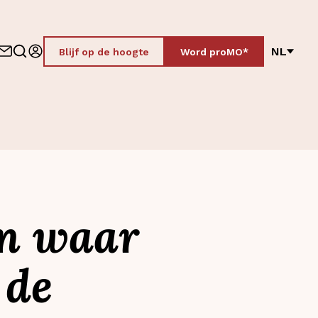
NL
Blijf op de hoogte
Word proMO*
en waar
 de