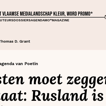
et Vlaamse medialandschap kleur, word proMO*
UTEURS
DOSSIERS
AGENDA
MO*MAGAZINE
&Thomas D. Grant
agenda van Poetin
sten moet zegg
taat: Rusland is