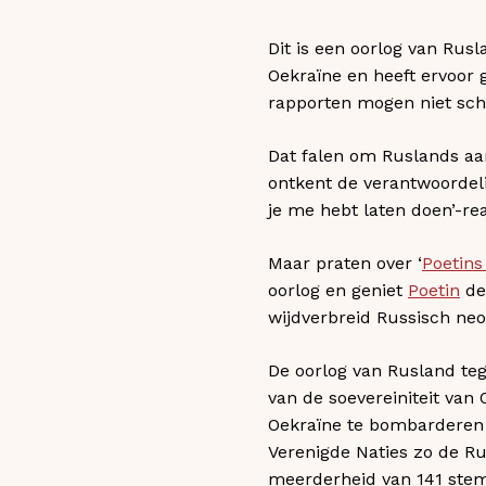
Dit is een oorlog van Rus
Oekraïne en heeft ervoor 
rapporten mogen niet schu
Dat falen om Ruslands aan
ontkent de verantwoordeli
je me hebt laten doen’-rea
Maar praten over ‘
Poetins
oorlog en geniet
Poetin
de 
wijdverbreid Russisch neo
De oorlog van Rusland tege
van de soevereiniteit van
Oekraïne te bombarderen 
Verenigde Naties zo de Ru
meerderheid van 141 ste