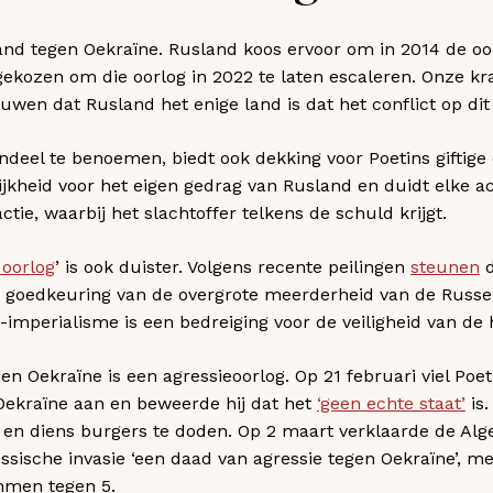
land tegen Oekraïne. Rusland koos ervoor om in 2014 de oo
gekozen om die oorlog in 2022 te laten escaleren. Onze k
wen dat Rusland het enige land is dat het conflict op d
deel te benoemen, biedt ook dekking voor Poetins giftige 
jkheid voor het eigen gedrag van Rusland en duidt elke act
ctie, waarbij het slachtoffer telkens de schuld krijgt.
 oorlog
’ is ook duister. Volgens recente peilingen
steunen
d
goedkeuring van de overgrote meerderheid van de Russen. 
-imperialisme is een bedreiging voor de veiligheid van de 
n Oekraïne is een agressieoorlog. Op 21 februari viel Poet
 Oekraïne aan en beweerde hij dat het
‘geen echte staat’
is.
en diens burgers te doden. Op 2 maart verklaarde de Al
ssische invasie ‘een daad van agressie tegen Oekraïne’, m
mmen tegen 5.