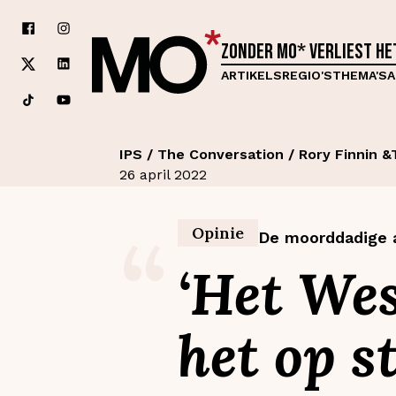
Zonder MO* verliest h
ARTIKELS
REGIO'S
THEMA'S
A
IPS / The Conversation / Rory Finnin 
26 april 2022
“
Opinie
De moorddadige 
‘Het We
het op s