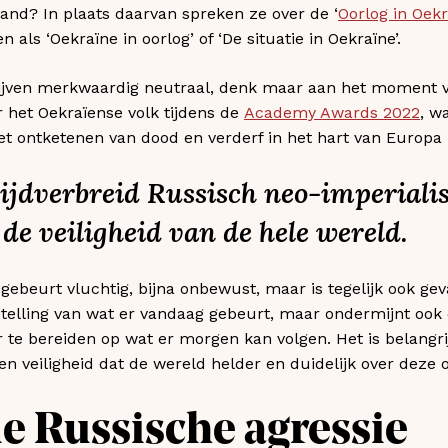
and? In plaats daarvan spreken ze over de ‘
Oorlog in Oek
 als ‘Oekraïne in oorlog’ of ‘De situatie in Oekraïne’.
lijven merkwaardig neutraal, denk maar aan het moment va
or het Oekraïense volk tijdens de
Academy Awards 2022
, w
het ontketenen van dood en verderf in het hart van Europ
 wijdverbreid Russisch neo-imperiali
de veiligheid van de hele wereld.
gebeurt vluchtig, bijna onbewust, maar is tegelijk ook gevaa
stelling van wat er vandaag gebeurt, maar ondermijnt oo
or te bereiden op wat er morgen kan volgen. Het is belangr
en veiligheid dat de wereld helder en duidelijk over deze 
 Russische agressie