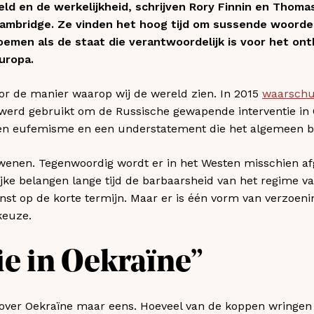
d en de werkelijkheid, schrijven Rory Finnin en Thomas
 Cambridge. Ze vinden het hoog tijd om sussende woord
oemen als de staat die verantwoordelijk is voor het o
uropa.
or de manier waarop wij de wereld zien. In 2015
waarsch
werd gebruikt om de Russische gewapende interventie in 
n eufemisme en een understatement die het algemeen be
dwenen. Tegenwoordig wordt er in het Westen misschien 
ijke belangen lange tijd de barbaarsheid van het regime v
t op de korte termijn. Maar er is één vorm van verzoeni
keuze.
ie in Oekraïne”
ver Oekraïne maar eens. Hoeveel van de koppen wringen 