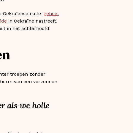
 Oekraïense natie ‘
geheel
ide
in Oekraïne nastreeft.
it in het achterhoofd
en
chter troepen zonder
 scherm van een verzonnen
r als we holle