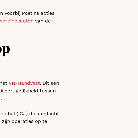
n voorbij Poetins acties
vereine staten
van de
op
 het
VN-Handvest
. Dit een
ceert gelijkheid tussen
.
chtshof (ICJ) de aandacht
zijn operaties op te