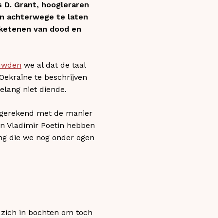
 D. Grant, hoogleraren
en achterwege te laten
ntketenen van dood en
uwden
we al dat de taal
Oekraïne te beschrijven
lang niet diende.
afgerekend met de manier
an Vladimir Poetin hebben
ng die we nog onder ogen
zich in bochten om toch