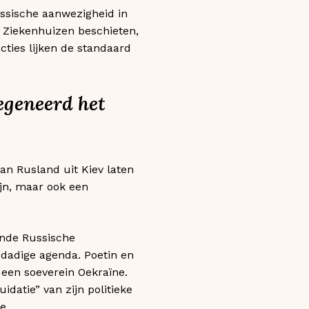
ussische aanwezigheid in
. Ziekenhuizen beschieten,
ties lijken de standaard
egeneerd het
an Rusland uit Kiev laten
ijn, maar ook een
ende Russische
ddadige agenda. Poetin en
een soeverein Oekraïne.
idatie” van zijn politieke
e.