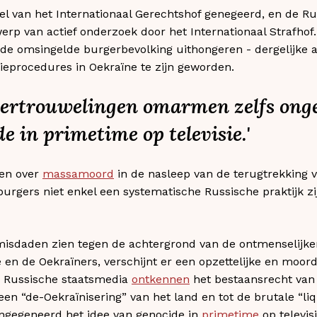
el van het Internationaal Gerechtshof genegeerd, en de R
erp van actief onderzoek door het Internationaal Strafhof
e omsingelde burgerbevolking uithongeren - dergelijke ac
tieprocedures in Oekraïne te zijn geworden.
 vertrouwelingen omarmen zelfs ong
e in primetime op televisie.'
ten over
massamoord
in de nasleep van de terugtrekking v
urgers niet enkel een systematische Russische praktijk z
isdaden zien tegen de achtergrond van de ontmenselijk
en de Oekraïners, verschijnt er een opzettelijke en moor
de Russische staatsmedia
ontkennen
het bestaansrecht van 
een “de-Oekraïnisering” van het land en tot de brutale “liqu
ongegeneerd het idee van genocide in
primetime
op televisi