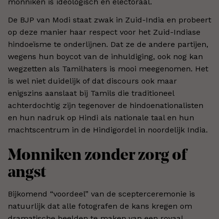
monniken is ideologisch en electoraal.
De BJP van Modi staat zwak in Zuid-India en probeert
op deze manier haar respect voor het Zuid-Indiase
hindoeïsme te onderlijnen. Dat ze de andere partijen,
wegens hun boycot van de inhuldiging, ook nog kan
wegzetten als Tamilhaters is mooi meegenomen. Het
is wel niet duidelijk of dat discours ook maar
enigszins aanslaat bij Tamils die traditioneel
achterdochtig zijn tegenover de hindoenationalisten
en hun nadruk op Hindi als nationale taal en hun
machtscentrum in de Hindigordel in noordelijk India.
Monniken zonder zorg of
angst
Bijkomend “voordeel” van de scepterceremonie is
natuurlijk dat alle fotografen de kans kregen om
dramatische beelden te maken van een royaal