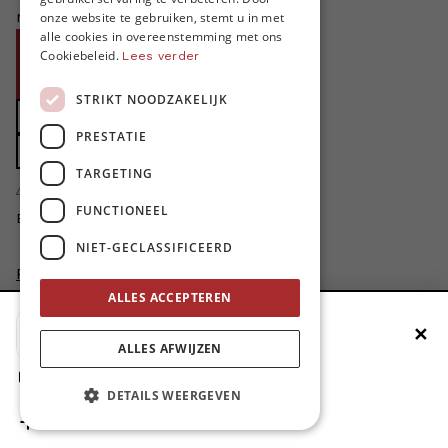
ENGLISH
niet zonder jouw steun!
onze website te gebruiken, stemt u in met
alle cookies in overeenstemming met ons
Word proMO*
Cookiebeleid.
Lees verder
Steun MO* met uw organisatie
STRIKT NOODZAKELIJK
Doe een gift
PRESTATIE
Zet MO* in uw testament
TARGETING
4424
proMO's
FUNCTIONEEL
Bedankt voor jullie steun!
NIET-GECLASSIFICEERD
Privacybeleid
Disclaimer
ALLES ACCEPTEREN
AI Charter
✕
Voeg MO* toe aan je beginscherm
Cookievoorkeuren aanpassen
ALLES AFWIJZEN
site by
1. Druk op de deelknop
DETAILS WEERGEVEN
2. Scrol naar beneden
3. Druk op ‘Zet op het beginscherm’