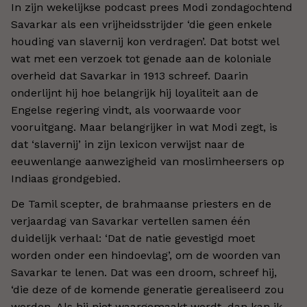
In zijn wekelijkse podcast prees Modi zondagochtend
Savarkar als een vrijheidsstrijder ‘die geen enkele
houding van slavernij kon verdragen’. Dat botst wel
wat met een verzoek tot genade aan de koloniale
overheid dat Savarkar in 1913 schreef. Daarin
onderlijnt hij hoe belangrijk hij loyaliteit aan de
Engelse regering vindt, als voorwaarde voor
vooruitgang. Maar belangrijker in wat Modi zegt, is
dat ‘slavernij’ in zijn lexicon verwijst naar de
eeuwenlange aanwezigheid van moslimheersers op
Indiaas grondgebied.
De Tamil scepter, de brahmaanse priesters en de
verjaardag van Savarkar vertellen samen één
duidelijk verhaal: ‘Dat de natie gevestigd moet
worden onder een hindoevlag’, om de woorden van
Savarkar te lenen. Dat was een droom, schreef hij,
‘die deze of de komende generatie gerealiseerd zou
worden. Als hij niet waargemaakt wordt, dan kan ik