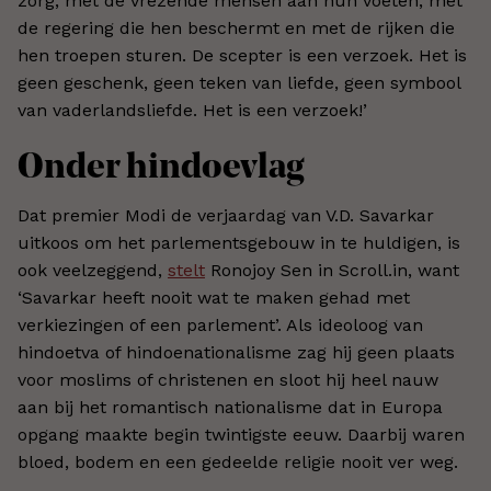
zorg, met de vrezende mensen aan hun voeten, met
de regering die hen beschermt en met de rijken die
hen troepen sturen. De scepter is een verzoek. Het is
geen geschenk, geen teken van liefde, geen symbool
van vaderlandsliefde. Het is een verzoek!’
Onder hindoevlag
Dat premier Modi de verjaardag van V.D. Savarkar
uitkoos om het parlementsgebouw in te huldigen, is
ook veelzeggend,
stelt
Ronojoy Sen in Scroll.in, want
‘Savarkar heeft nooit wat te maken gehad met
verkiezingen of een parlement’. Als ideoloog van
hindoetva of hindoenationalisme zag hij geen plaats
voor moslims of christenen en sloot hij heel nauw
aan bij het romantisch nationalisme dat in Europa
opgang maakte begin twintigste eeuw. Daarbij waren
bloed, bodem en een gedeelde religie nooit ver weg.