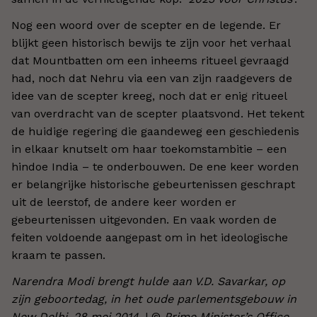
Nog een woord over de scepter en de legende. Er
blijkt geen historisch bewijs te zijn voor het verhaal
dat Mountbatten om een inheems ritueel gevraagd
had, noch dat Nehru via een van zijn raadgevers de
idee van de scepter kreeg, noch dat er enig ritueel
van overdracht van de scepter plaatsvond. Het tekent
de huidige regering die gaandeweg een geschiedenis
in elkaar knutselt om haar toekomstambitie – een
hindoe India – te onderbouwen. De ene keer worden
er belangrijke historische gebeurtenissen geschrapt
uit de leerstof, de andere keer worden er
gebeurtenissen uitgevonden. En vaak worden de
feiten voldoende aangepast om in het ideologische
kraam te passen.
Narendra Modi brengt hulde aan V.D. Savarkar, op
zijn geboortedag, in het oude parlementsgebouw in
New Delhi, 28 mei 2014.
| ©
Prime Minister’s Office