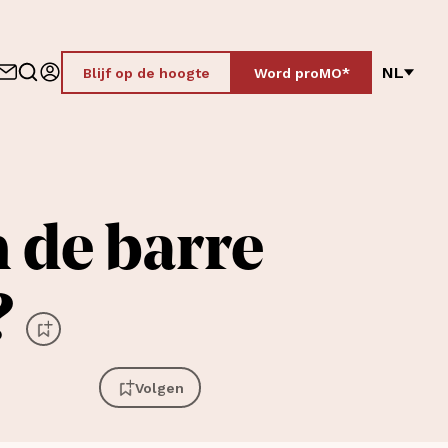
NL
Blijf op de hoogte
Word proMO*
 de barre
?
Volgen