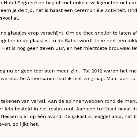
 Hotel Séguéré en begint met enkele wijkgenoten net aan z
eem je de tijd, het is haast een ceremoniële activiteit. On
skool al.
ne glaasjes erop verschijnt. Om de thee sneller te laten a
egoten in de glaasjes. In de Sahel wordt thee met een di
d. Het is nog geen zeven uur, en het mierzoete brouwsel le
.
g nu er geen toeristen meer zijn. ‘Tot 2012 waren het mo
ereld. De Amerikanen had ik niet zo graag. Maar ach, ik l
d tekenen van verval. Aan de spinnenwebben rond de menuk
 iets besteld in het restaurant. Aan een turfblad naast de
flessen bier op één avond. De ijskast is leeggehaald, het 
even, zo lijkt het.