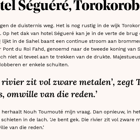
el Séguéré, Torokoro
gen de duisternis weg. Het is nog rustig in de wijk Torok
. Op het dak van hotel Ségueré kan je in de verte de brug 
lijkt in de Sahel baant een continue stroom aan brommert
r Pont du Roi Fahd, genoemd naar de tweede koning van 
 zich niet al teveel aan te trekken van de drukte. Majestueu
 dobberen er enkele schuiten.
e rivier zit vol zware metalen’, zegt
is, omwille van die reden.’
 herhaalt Nouh Toumouté mijn vraag. Dan opnieuw, in he
chieten in de lach. ‘Je bent gek. Die rivier zit vol zware 
ille van die reden.’