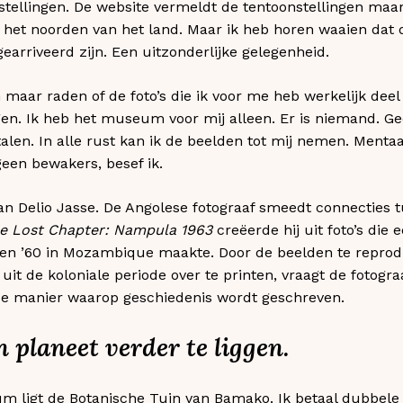
ellingen. De website vermeldt de tentoonstellingen maar
n het noorden van het land. Maar ik heb horen waaien dat d
arriveerd zijn. Een uitzonderlijke gelegenheid.
n maar raden of de foto’s die ik voor me heb werkelijk dee
en. Ik heb het museum voor mij alleen. Er is niemand. Ge
alen. In alle rust kan ik de beelden tot mij nemen. Mentaa
geen bewakers, besef ik.
an Delio Jasse. De Angolese fotograaf smeedt connecties 
e Lost Chapter: Nampula 1963
creëerde hij uit foto’s die
jaren ’60 in Mozambique maakte. Door de beelden te repro
uit de koloniale periode over te printen, vraagt de fotogr
de manier waarop geschiedenis wordt geschreven.
 planeet verder te liggen.
ligt de Botanische Tuin van Bamako. Ik betaal dubbele en