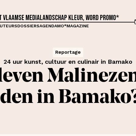
et Vlaamse medialandschap kleur, word proMO*
UTEURS
DOSSIERS
AGENDA
MO*MAGAZINE
Reportage
24 uur kunst, cultuur en culinair in Bamako
leven Malinezen
ijden in Bamako