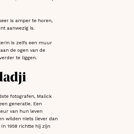
keer is amper te horen,
nt aanwezig is.
terin is zelfs een muur
 aan de ogen van de
erder te liggen.
dadji
dste fotografen, Malick
 een generatie. Een
fleur van hun leven
n wilden niets liever dan
 1958 richtte hij zijn