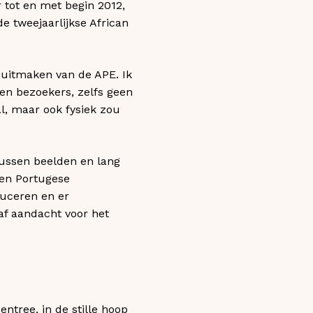
 tot en met begin 2012,
e tweejaarlijkse African
l uitmaken van de APE. Ik
en bezoekers, zelfs geen
l, maar ook fysiek zou
tussen beelden en lang
 een Portugese
duceren en er
aaf aandacht voor het
tree, in de stille hoop