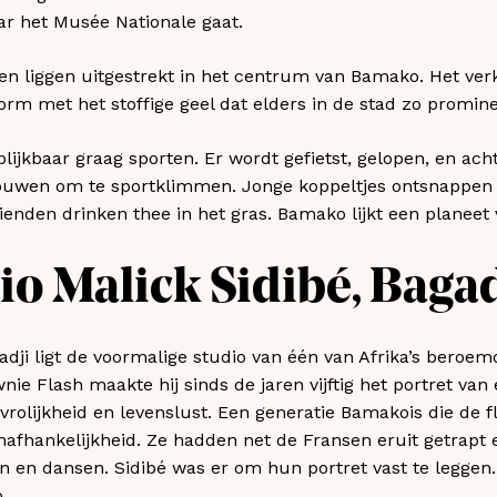
aar het Musée Nationale gaat.
en liggen uitgestrekt in het centrum van Bamako. Het ver
orm met het stoffige geel dat elders in de stad zo promine
ijkbaar graag sporten. Er wordt gefietst, gelopen, en ach
ouwen om te sportklimmen. Jonge koppeltjes ontsnappen
enden drinken thee in het gras. Bamako lijkt een planeet v
io Malick Sidibé, Baga
adji ligt de voormalige studio van één van Afrika’s beroem
ie Flash maakte hij sinds de jaren vijftig het portret van
vrolijkheid en levenslust. Een generatie Bamakois die de 
afhankelijkheid. Ze hadden net de Fransen eruit getrapt e
en dansen. Sidibé was er om hun portret vast te leggen. In
.