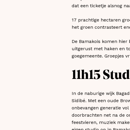
dat een ticketje alsnog n
17 prachtige hectaren gro
het groen contrasteert en
De Bamakois komen hier bl
uitgerust met haken en t
goegemeente. Groepjes vri
11h15 Stud
In de naburige wijk Bagad
Sidibé. Met een oude Brown
onbevangen generatie vol 
doorbrachten net na de on
feestvieren, muziek maken 
eigen studio op in Bamako