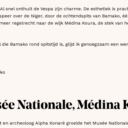
 Al snel onthult de Vespa zijn charme. De esthetiek is prach
n speer over de Niger, door de ochtendspits van Bamako, é
f meer regelrecht naar de wijk Médina Koura, de stek van
 die Bamako rond spitstijd is, glijd ik genoegzaam een wer
ako
e Nationale, Médina 
 en archeoloog Alpha Konaré groeide het Musée Nationale u