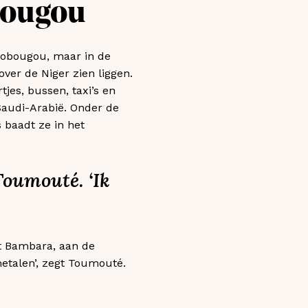
bougou
orobougou, maar in de
over de Niger zien liggen.
jes, bussen, taxi’s en
Saudi-Arabië. Onder de
s baadt ze in het
 Toumouté. ‘Ik
t Bambara, aan de
metalen’, zegt Toumouté.