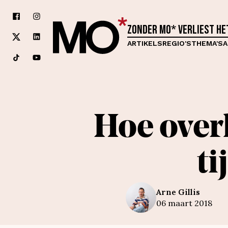
Zonder MO* verliest h
ARTIKELS
REGIO'S
THEMA'S
A
Hoe over
t
Arne
Gillis
06 maart 2018