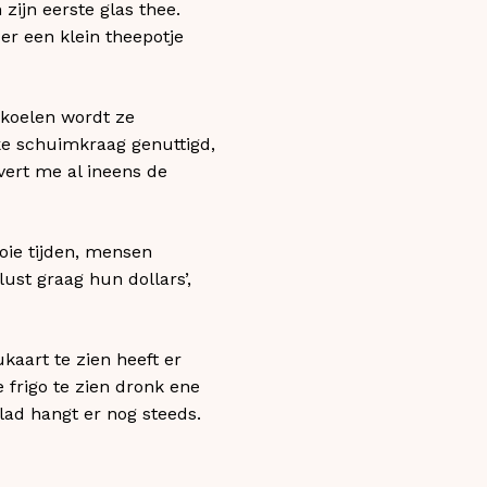
ijn eerste glas thee.
der een klein theepotje
fkoelen wordt ze
kke schuimkraag genuttigd,
vert me al ineens de
oie tijden, mensen
ust graag hun dollars’,
aart te zien heeft er
 frigo te zien dronk ene
blad hangt er nog steeds.