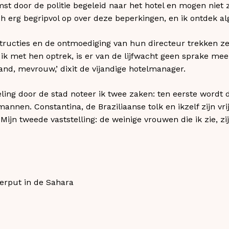
omst door de politie begeleid naar het hotel en mogen nie
ich erg begripvol op over deze beperkingen, en ik ontdek 
tructies en de ontmoediging van hun directeur trekken ze 
a ik met hen optrek, is er van de lijfwacht geen sprake me
 land, mevrouw,’ dixit de vijandige hotelmanager.
ling door de stad noteer ik twee zaken: ten eerste wordt
annen. Constantina, de Braziliaanse tolk en ikzelf zijn vr
ijn tweede vaststelling: de weinige vrouwen die ik zie, zi
terput in de Sahara