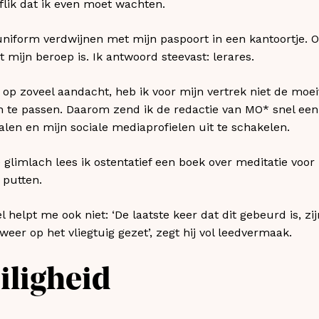
flik dat ik even moet wachten.
 uniform verdwijnen met mijn paspoort in een kantoortje.
 mijn beroep is. Ik antwoord steevast: lerares.
 op zoveel aandacht, heb ik voor mijn vertrek niet de mo
n te passen. Daarom zend ik de redactie van MO* snel een
len en mijn sociale mediaprofielen uit te schakelen.
glimlach lees ik ostentatief een boek over meditatie voor k
n putten.
 helpt me ook niet: ‘De laatste keer dat dit gebeurd is, zi
eer op het vliegtuig gezet’, zegt hij vol leedvermaak.
iligheid