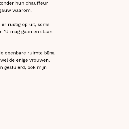
t zonder hun chauffeur
algauw waarom.
er rustig op uit, soms
er. ‘U mag gaan en staan
 de openbare ruimte bijna
ijwel de enige vrouwen,
jn gesluierd, ook mijn