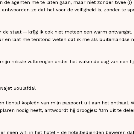
n de agenten me te laten gaan, maar niet zonder twee (!) p
 antwoorden ze dat het voor de veiligheid is, zonder te sp
r de staat — krijg ik ook niet meteen een warm ontvangst
ur en laat me terstond weten dat ik me als buitenlandse ni
ik mijn missie volbrengen onder het wakende oog van een li
Najet Boulafdal
n tiental kopieën van mijn paspoort uit aan het onthaal.
laren nodig heeft, antwoordt hij droogjes: ‘Om uit te delen
er geen wifi in het hotel – de hotelbedienden beweren dat