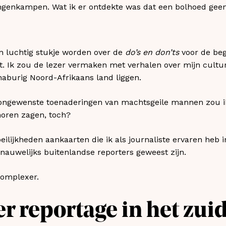
genkampen. Wat ik er ontdekte was dat een bolhoed geen 
n luchtig stukje worden over de
do’s en don’ts
voor de be
aat. Ik zou de lezer vermaken met verhalen over mijn cultu
 naburig Noord-Afrikaans land liggen.
ongewenste toenaderingen van machtsgeile mannen zou ik
horen zagen, toch?
eilijkheden aankaarten die ik als journaliste ervaren heb 
nauwelijks buitenlandse reporters geweest zijn.
complexer.
r reportage in het zui