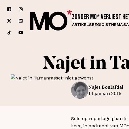
Zonder MO* verliest h
ARTIKELS
REGIO'S
THEMA'S
A
Najet in T
Najet
Boulafdal
14 januari 2016
Solo op reportage gaan is a
keer, in opdracht van MO*