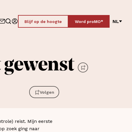
NL
Blijf op de hoogte
Word proMO*
t gewenst
Volgen
trole) reist. Mijn eerste
op zoek ging naar