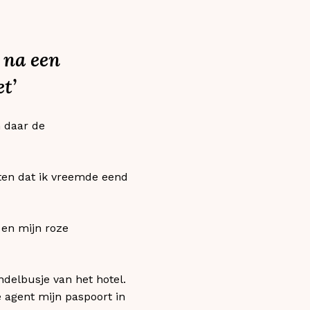
, na een
t’
m daar de
ten dat ik vreemde eend
 en mijn roze
delbusje van het hotel.
 agent mijn paspoort in