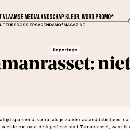
et Vlaamse medialandschap kleur, word proMO*
UTEURS
DOSSIERS
AGENDA
MO*MAGAZINE
Reportage
amanrasset: nie
ltijd spannend, vooral als je zonder accreditatie (lees: con
 voerde me naar de Algerijnse stad Tamanrasset, waar ik 