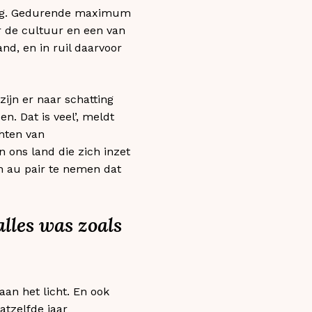
seling. Gedurende maximum
ir de cultuur en een van
d, en in ruil daarvoor
zijn er naar schatting
n. Dat is veel’, meldt
hten van
n ons land die zich inzet
n au pair te nemen dat
lles was zoals
an het licht. En ook
atzelfde jaar