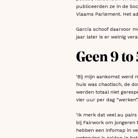
publiceerden ze in de So
Vlaams Parlement. Het adv
García schoof daarvoor m
jaar later is er weinig ver
Geen 9 to 
‘Bij mijn aankomst werd me
huis was chaotisch, de do
werden totaal niet geresp
vier uur per dag “werken”
‘Ik merk dat veel au pairs
bij Fairwork om jongeren
hebben een infomap in ver
wetgeving is zelden in het