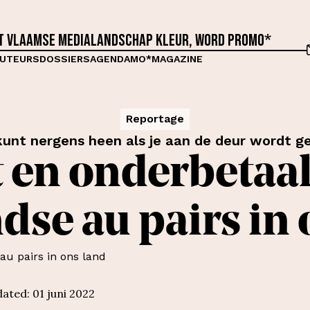
et Vlaamse medialandschap kleur, word proMO*
UTEURS
DOSSIERS
AGENDA
MO*MAGAZINE
Reportage
kunt nergens heen als je aan de deur wordt g
en onderbetaal
dse au pairs in 
dated
:
01 juni 2022