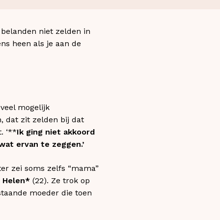
 belanden niet zelden in
ens heen als je aan de
 veel mogelijk
dat zit zelden bij dat
. ‘**
Ik ging niet akkoord
wat ervan te zeggen.’
ter zei soms zelfs “mama”
t
Helen*
(22). Ze trok op
nstaande moeder die toen