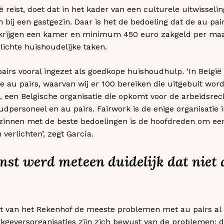
ië reist, doet dat in het kader van een culturele uitwis
in bij een gastgezin. Daar is het de bedoeling dat de au pa
e krijgen een kamer en minimum 450 euro zakgeld per maan
lichte huishoudelijke taken.
airs vooral ingezet als goedkope huishoudhulp. ‘In België 
de au pairs, waarvan wij er 100 bereiken die uitgebuit worde
 een Belgische organisatie die opkomt voor de arbeidsrec
dpersoneel en au pairs. Fairwork is de enige organisatie i
 gezinnen met de beste bedoelingen is de hoofdreden om ee
verlichten’, zegt García.
mst werd meteen duidelijk dat niet a
t van het Rekenhof de meeste problemen met au pairs al a
rkgeversorganisaties zijn zich bewust van de problemen: d