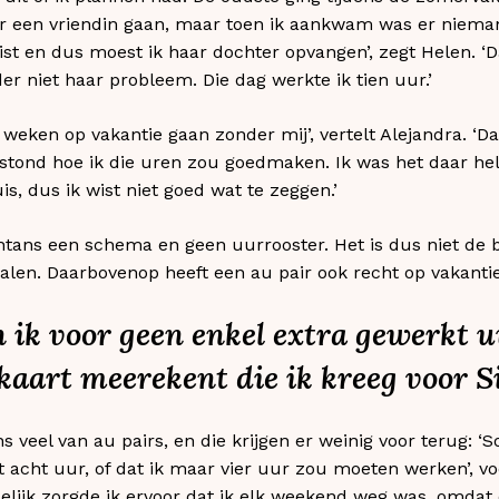
ar een vriendin gaan, maar toen ik aankwam was er nieman
st en dus moest ik haar dochter opvangen’, zegt Helen. ‘Da
r niet haar probleem. Die dag werkte ik tien uur.’
rie weken op vakantie gaan zonder mij’, vertelt Alejandra.
ond hoe ik die uren zou goedmaken. Ik was het daar hel
s, dus ik wist niet goed wat te zeggen.’
tans een schema en geen uurrooster. Het is dus niet de b
halen. Daarbovenop heeft een au pair ook recht op vakantie
n ik voor geen enkel extra gewerkt u
kaart meerekent die ik kreeg voor Si
veel van au pairs, en die krijgen er weinig voor terug: ‘
t acht uur, of dat ik maar vier uur zou moeten werken’, vo
ndelijk zorgde ik ervoor dat ik elk weekend weg was, omda