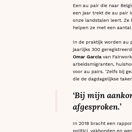
Een au pair die naar Belg
een jaar trekt de au pair 
onze landstalen leert. Z
helpen ze met een aantal 
In de praktijk worden au p
jaarlijks 300 geregistreer
Omar García
van Fairwork,
arbeidsmigranten, huishou
voor au pairs. ‘Zelfs bij
die de dagdagelijkse taken 
‘Bij mijn aanko
afgesproken.’
In 2018 bracht een rappor
politici, vakbonden en we