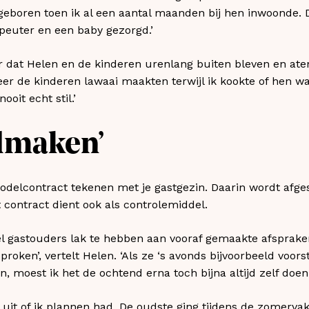
 geboren toen ik al een aantal maanden bij hen inwoonde
 peuter en een baby gezorgd.’
dat Helen en de kinderen urenlang buiten bleven en aten, 
er de kinderen lawaai maakten terwijl ik kookte of hen w
ooit echt stil.’
dmaken’
odelcontract tekenen met je gastgezin. Daarin wordt afg
 contract dient ook als controlemiddel.
l gastouders lak te hebben aan vooraf gemaakte afsprak
proken’, vertelt Helen. ‘Als ze ‘s avonds bijvoorbeeld voo
n, moest ik het de ochtend erna toch bijna altijd zelf doen.
 uit of ik plannen had. De oudste ging tijdens de zomerva