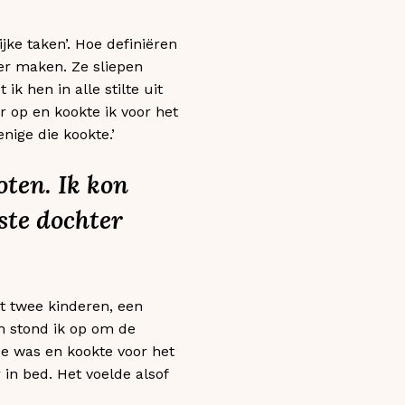
ke taken’. Hoe definiëren
er maken. Ze sliepen
k hen in alle stilte uit
r op en kookte ik voor het
nige die kookte.’
oten. Ik kon
ste dochter
et twee kinderen, een
n stond ik op om de
de was en kookte voor het
 in bed. Het voelde alsof