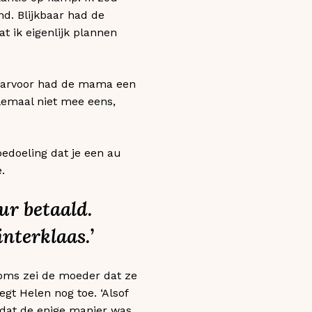
d. Blijkbaar had de
t ik eigenlijk plannen
 ‘Daarvoor had de mama een
emaal niet mee eens,
edoeling dat je een au
.
ur betaald.
nterklaas.’
Soms zei de moeder dat ze
egt Helen nog toe. ‘Alsof
t dat de enige manier was