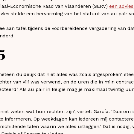
ciaal-Economische Raad van Vlaanderen (SERV)
een advies
ies stelde een hervorming van het statuut van au pair vo
ee aan tafel tijdens de voorbereidende vergadering van dat
anderd.
5
teen duidelijk dat niet alles was zoals afgesproken’, stee
chter van vijf was verwend, en de uren die in mijn contra
ecteerd.’ Als au pair in België mag je maximaal twintig 
.
 niet weten wat hun rechten zijn’, vertelt García. ‘Daarom
 te informeren. Op weekdagen kan iedereen mij contacter
schillende talen waarin we alles uitleggen.’ Dat is nodig,
 Engels of Spaans te vinden.