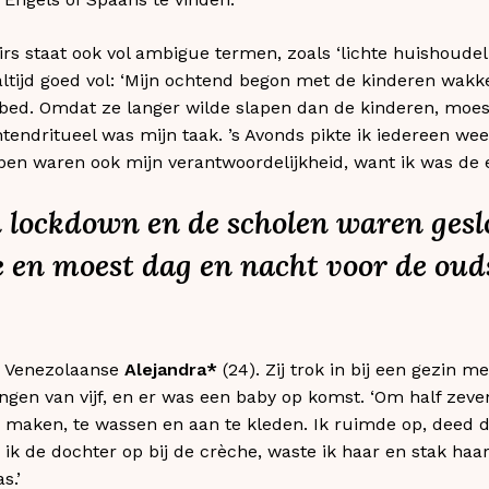
rs staat ook vol ambigue termen, zoals ‘lichte huishoudelij
altijd goed vol: ‘Mijn ochtend begon met de kinderen wakk
bed. Omdat ze langer wilde slapen dan de kinderen, moest i
tendritueel was mijn taak. ’s Avonds pikte ik iedereen wee
en waren ook mijn verantwoordelijkheid, want ik was de e
n lockdown en de scholen waren gesl
 en moest dag en nacht voor de oud
e Venezolaanse
Alejandra*
(24). Zij trok in bij een gezin m
ngen van vijf, en er was een baby op komst. ‘Om half zeve
 maken, te wassen en aan te kleden. Ik ruimde op, deed 
e ik de dochter op bij de crèche, waste ik haar en stak haar
s.’