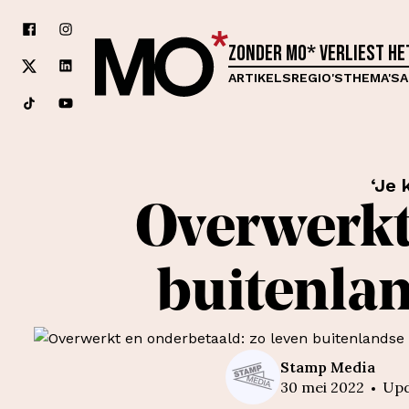
Zonder MO* verliest h
ARTIKELS
REGIO'S
THEMA'S
A
‘Je 
Overwerkt 
buitenlan
Stamp
Media
30 mei 2022
Up