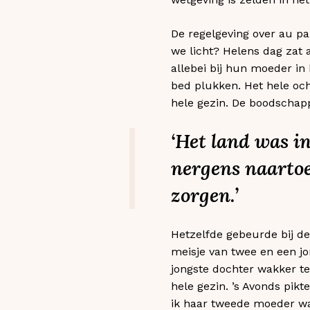
De regelgeving over au pai
we licht? Helens dag zat 
allebei bij hun moeder in 
bed plukken. Het hele och
hele gezin. De boodschapp
‘Het land was i
nergens naartoe
zorgen.’
Hetzelfde gebeurde bij d
meisje van twee en een jo
jongste dochter wakker te
hele gezin. ’s Avonds pikt
ik haar tweede moeder wa