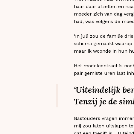
haar daar afzetten en na
moeder zich van dag vergi
had, was volgens de moede
‘In juli zou de familie d
schema gemaakt waarop st
maar ik woonde in hun hui
Het modelcontract is noch
pair gemiste uren laat in
‘Uiteindelijk be
Tenzij je de sim
Gastouders vragen immens 
mij zou laten uitslapen to
dat een toegift is… Uitei