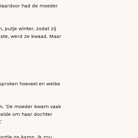
. Daardoor had de moeder
putje winter, zodat zij
aste, werd ze kwaad. Maar
esproken hoeveel en welke
en. ‘De moeder kwam vaak
rstelde om haar dochter
’
kantie op kamp. Ik zou