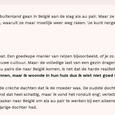
buitenland gaan in België aan de slag als au pair. Maar ze
ng, waaruit ze maar moeilijk weer weg raken. ‘Je kunt nerg
wat. Een goedkope manier van reizen bijvoorbeeld, of je zo
we cultuur. Maar: de volledige last van een gezin dragen, 
 pairs die naar België komen, is net dat de harde realiteit
nen, maar ik woonde in hun huis dus ik wist niet goed 
 de crèche dachten dat ik de moeder was. De oudste doch
d dat heel schattig, maar ik vond het ronduit eng’, vertel
askar naar België om als au pair te werken bij een allee
arige dochter had.