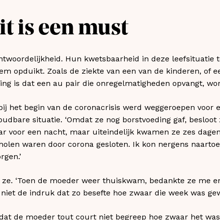
eit is een must
ntwoordelijkheid. Hun kwetsbaarheid in deze leefsituatie 
em opduikt. Zoals de ziekte van een van de kinderen, of 
ing is dat een au pair die onregelmatigheden opvangt, wo
ij het begin van de coronacrisis werd weggeroepen voor 
udbare situatie. ‘Omdat ze nog borstvoeding gaf, besloot
r voor een nacht, maar uiteindelijk kwamen ze zes dagen 
holen waren door corona gesloten. Ik kon nergens naarto
rgen.’
elt ze. ‘Toen de moeder weer thuiskwam, bedankte ze me e
g niet de indruk dat zo besefte hoe zwaar die week was gew
 dat de moeder tout court niet begreep hoe zwaar het wa