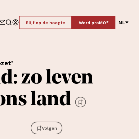
NL
Blijf op de hoogte
Word proMO*
ezet’
d: zo leven
ons land
Volgen