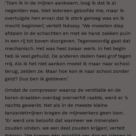
‘Toen ik in de mijnen aankwam, loog ik dat ik al
negentien was. Niet iedereen geloofde me, maar ik
overtuigde hen ervan dat ik sterk genoeg was en ik
mocht beginnen’, vertelt Ndossy. ‘We moesten diep
afdalen in de schachten en met de hand zakken puin
in een rij tot boven doorgeven. Tegenwoordig gaat dat
mechanisch. Het was heel zwaar werk. In het begin
heb ik veel gehuild. De anderen deden heel grof tegen
mij. Als ik het niet aankon moest ik maar naar school
terug, zeiden ze. Maar hoe kon ik naar school zonder
geld? Dus ben ik gebleven.’
Omdat de compressor waarop de ventilatie en de
boren draaiden overdag oververhit raakte, werd er ’s
nachts gewerkt. Net als in de meeste kleine
tanzanietmijnen kregen de mijnwerkers geen loon.
‘Er werd ons beloofd dat wanneer we mineralen
zouden vinden, we een deel zouden krijgen’, vertelt
Ndossy. ‘We kregen één maaltijd per dag en sliepen in