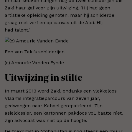
In haar keuken hangen nog de twee schilderijen die
Zaki haar gaf voor zijn uitwijzing. ‘Hij had geen
artistieke opleiding genoten, maar hij schilderde
graag met verf en op canvas uit de Aldi. Hij
had talent.’
Een van Zaki’s schilderijen
(c) Amourie Vanden Eynde
Uitwijzing in stilte
In maart 2013 werd Zaki, ondanks een vlekkeloos
Vlaams integratieparcours van zeven jaar,
gedwongen naar Kaboel gerepatrieerd. Zijn
asieldossier, een kartonnen pakdoos vol, baatte niet.
Zijn advocaat was niet op de hoogte.
De toekomst in Afghanistan is nog steeds een muur