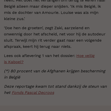
heeft. Het doet het verlangen om terug te keren naar
België alleen maar dieper snijden. ‘Ik mis België, ik
mis de dochter van Amourie. Louise was als mijn
kleine zus.’
‘Doe hen de groeten’, zegt Zaki, aarzelend en
onwennig door het afscheid, net voor hij de autodeur
sluit. Terwijl mijn rit verder gaat naar een volgende
afspraak, keert hij terug naar niets.
Lees ook aflevering 1 van het dossier:
Hoe veilig
is Kaboel?
(*)
80 procent van de Afghanen krijgen bescherming
in België
Deze reportage kwam tot stand dankzij de steun van
het
Fonds Pascal Decroos