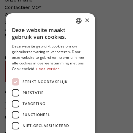
Contacteer MO*
Onze auteurs
×
Schrijven voor MO*?
Deze website maakt
Adverteren in MO*
DUTCH
Steun MO*
gebruik van cookies.
FRENCH
Deze website gebruikt cookies om uw
Je helpt ons groeien. MO* bestaat
gebruikerservaring te verbeteren. Door
ENGLISH
niet zonder jouw steun!
onze website te gebruiken, stemt u in met
alle cookies in overeenstemming met ons
Word proMO*
Cookiebeleid.
Lees verder
Steun MO* met uw organisatie
STRIKT NOODZAKELIJK
Doe een gift
PRESTATIE
Zet MO* in uw testament
TARGETING
4424
proMO's
FUNCTIONEEL
Bedankt voor jullie steun!
NIET-GECLASSIFICEERD