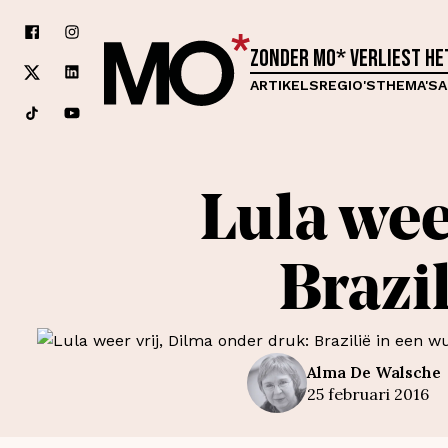
Zonder MO* verliest h
ARTIKELS
REGIO'S
THEMA'S
A
Lula wee
Brazi
Alma
De Walsche
25 februari 2016