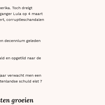
erika. Toch dreigt
rganger Lula op 4 maart
ert, corruptieschandalen
 een decennium geleden
ld en opgetild naar de
 jaar verwacht men een
itenlandse schuld eist 7
aten groeien