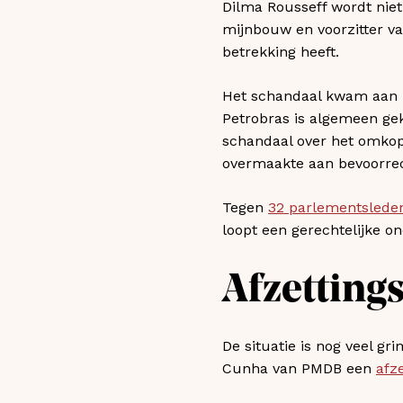
Dilma Rousseff wordt niet
mijnbouw en voorzitter v
betrekking heeft.
Het schandaal kwam aan he
Petrobras is algemeen ge
schandaal over het omkop
overmaakte aan bevoorre
Tegen
32 parlementslede
loopt een gerechtelijke o
Afzetting
De situatie is nog veel g
Cunha van PMDB een
afz