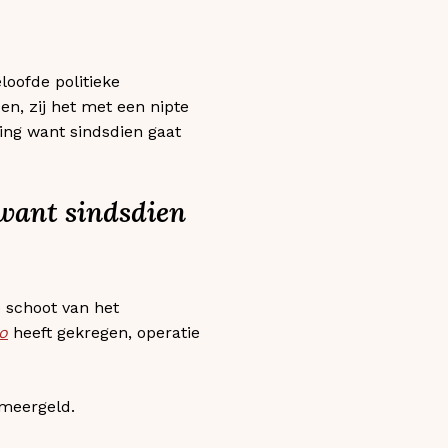
oofde politieke
n, zij het met een nipte
ng want sindsdien gaat
want sindsdien
 schoot van het
o
heeft gekregen, operatie
smeergeld.