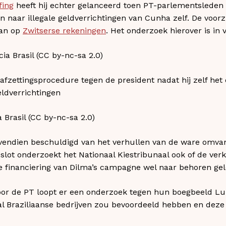
fing
heeft hij echter gelanceerd toen PT-parlementsleden
 naar illegale geldverrichtingen van Cunha zelf. De voor
aan op
Zwitserse rekeningen
. Het onderzoek hierover is in 
afzettingsprocedure tegen de president nadat hij zelf he
eldverrichtingen
Brasil (CC by-nc-sa 2.0)​
vendien beschuldigd van het verhullen van de ware omvang
 slot onderzoekt het Nationaal Kiestribunaal ook of de ver
 de financiering van Dilma’s campagne wel naar behoren gel
or de PT loopt er een onderzoek tegen hun boegbeeld Lu
tal Braziliaanse bedrijven zou bevoordeeld hebben en de