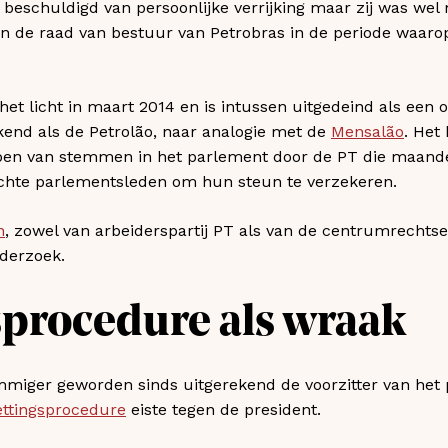
 beschuldigd van persoonlijke verrijking maar zij was wel 
an de raad van bestuur van Petrobras in de periode waaro
t licht in maart 2014 en is intussen uitgedeind als een o
kend als de Petrolão, naar analogie met de
Mensalão
. Het
en van stemmen in het parlement door de PT die maande
chte parlementsleden om hun steun te verzekeren.
n
, zowel van arbeiderspartij PT als van de centrumrechtse
nderzoek.
sprocedure als wraak
rimmiger geworden sinds uitgerekend de voorzitter van he
ettingsprocedure
eiste tegen de president.