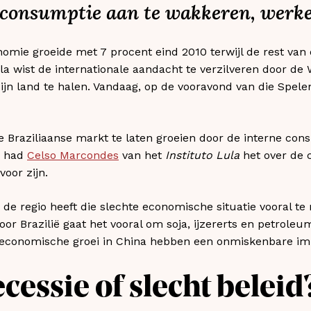
 consumptie aan te wakkeren, werke
conomie groeide met 7 procent eind 2010 terwijl de rest va
ula wist de internationale aandacht te verzilveren door de
jn land te halen. Vandaag, op de vooravond van die Spelen
 Braziliaanse markt te laten groeien door de interne con
4 had
Celso Marcondes
van het
Instituto Lula
het over de c
oor zijn.
 de regio heeft die slechte economische situatie vooral t
oor Brazilië gaat het vooral om soja, ijzererts en petroleu
 economische groei in China hebben een onmiskenbare im
cessie of slecht beleid