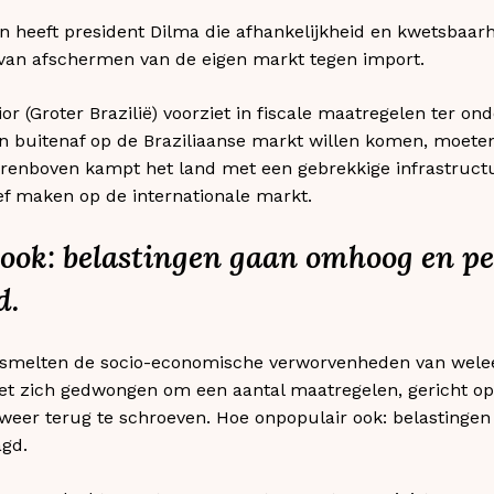
 heeft president Dilma die afhankelijkheid en kwetsbaarh
n van afschermen van de eigen markt tegen import.
r (Groter Brazilië) voorziet in fiscale maatregelen ter on
van buitenaf op de Braziliaanse markt willen komen, moete
renboven kampt het land met een gebrekkige infrastruct
ef maken op de internationale markt.
ook: belastingen gaan omhoog en p
d.
i smelten de socio-economische verworvenheden van wele
iet zich gedwongen om een aantal maatregelen, gericht op 
 weer terug te schroeven. Hoe onpopulair ook: belasting
gd.