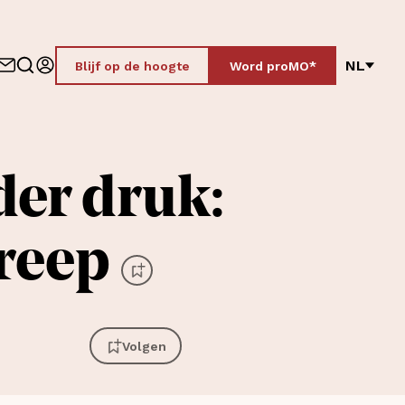
NL
Blijf op de hoogte
Word proMO*
der druk:
greep
Volgen