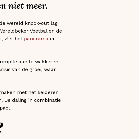
n niet meer.
n de wereld knock-out lag
 Wereldbeker Voetbal en de
, ziet het
panorama
er
sumptie aan te wakkeren,
risis van de groei, waar
e maken met het kelderen
m. De daling in combinatie
pact.
?