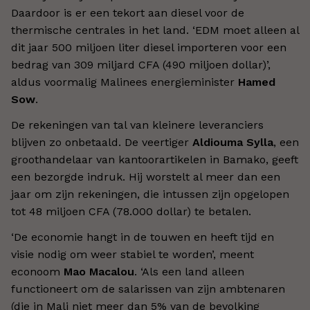
Daardoor is er een tekort aan diesel voor de
thermische centrales in het land.
‘
EDM moet alleen al
dit jaar 500 miljoen liter diesel importeren voor een
bedrag van 309 miljard CFA (490 miljoen dollar
)’,
aldus voormalig Malinees energieminister
Hamed
Sow
.
De rekeningen van tal van kleinere leveranciers
blijven zo onbetaald. De veertiger
Aldiouma Sylla
, een
groothandelaar van kantoorartikelen in Bamako, geeft
een bezorgde indruk. Hij worstelt al meer dan een
jaar om zijn rekeningen, die intussen zijn opgelopen
tot 48 miljoen CFA (78.000 dollar) te betalen.
‘
De economie hangt in de touwen en heeft tijd en
visie nodig om weer stabiel te worden
’
, meent
econoom
Mao Macalou
.
‘
Als een land alleen
functioneert om de salarissen van zijn ambtenaren
(die in Mali niet meer dan 5% van de bevolking