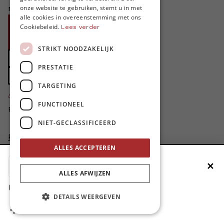
ENGLISH
niet zonder jouw steun!
onze website te gebruiken, stemt u in met
alle cookies in overeenstemming met ons
Word proMO*
Cookiebeleid.
Lees verder
Steun MO* met uw organisatie
STRIKT NOODZAKELIJK
Doe een gift
PRESTATIE
Zet MO* in uw testament
TARGETING
4424
proMO's
FUNCTIONEEL
Bedankt voor jullie steun!
NIET-GECLASSIFICEERD
Privacybeleid
ALLES ACCEPTEREN
Disclaimer
AI Charter
✕
Voeg MO* toe aan je beginscherm
ALLES AFWIJZEN
Cookievoorkeuren aanpassen
1. Druk op de deelknop
site by
DETAILS WEERGEVEN
2. Scrol naar beneden
3. Druk op ‘Zet op het beginscherm’