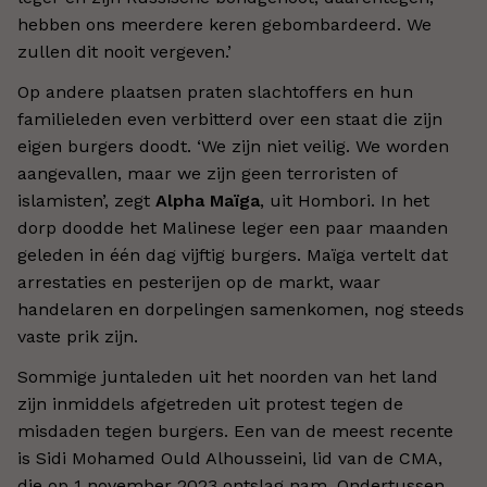
hebben ons meerdere keren gebombardeerd. We
zullen dit nooit vergeven.
’
Op andere plaatsen praten slachtoffers en hun
familieleden even verbitterd over een staat die zijn
eigen burgers doodt.
‘
We zijn niet veilig. We worden
aangevallen, maar we zijn geen terroristen of
islamisten
’
, zegt
Alpha Maïga
, uit Hombori. In het
dorp doodde het Malinese leger een paar maanden
geleden in één dag vijftig burgers. Maïga vertelt dat
arrestaties en pesterijen op de markt, waar
handelaren en dorpelingen samenkomen, nog steeds
vaste prik zijn.
Sommige juntaleden uit het noorden van het land
zijn inmiddels afgetreden uit protest tegen de
misdaden tegen burgers. Een van de meest recente
is Sidi Mohamed Ould Alhousseini, lid van de CMA,
die op 1 november 2023 ontslag nam. Ondertussen