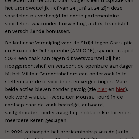
de leden van de CNT. Maar volgens een uitspraak van
het Grondwettelijk Hof van 24 juni 2024 zijn deze
voordelen nu verhoogd tot echte parlementaire
voordelen, waaronder huisvesting, auto
’
s, brandstof
en verschillende bonussen.
De Malinese Vereniging voor de Strijd tegen Corruptie
en Financiële Delinquentie (AMLCDF), spande in april
2024 een zaak aan tegen dit wetsvoorstel bij het
Hooggerechtshof, en verzocht de open­ba­re aan­kla­ger
bij het Mi­li­tair Ge­rechts­hof om een onderzoek in te
stellen naar deze voordelen en vergoedingen. Maar
beide acties bleven zonder gevolg (zie
hier
en
hier
).
Ook werd AMLCDF-voorzitter Moussa Touré in de
aanloop naar de zaak bedreigd, ontvoerd,
vastgehouden, ondervraagd op militaire kantoren en
meerdere keren geslagen.
In 2024 verhoogde het presidentschap van de junta