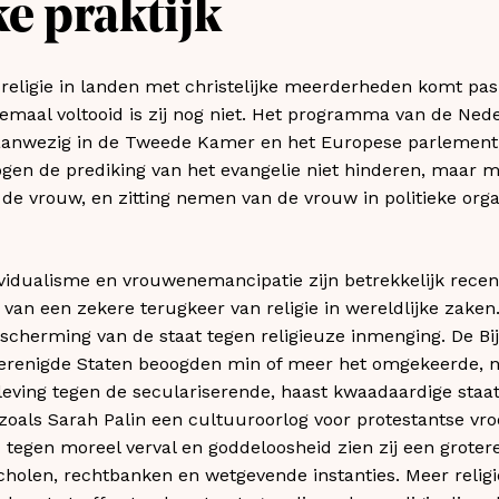
ke praktijk
 religie in landen met christelijke meerderheden komt pas
maal voltooid is zij nog niet. Het programma van de Neder
 aanwezig in de Tweede Kamer en het Europese parlement,
gen de prediking van het evangelie niet hinderen, maar 
 de vrouw, en zitting nemen van de vrouw in politieke orga
ividualisme en vrouwenemancipatie zijn betrekkelijk rece
ijn van een zekere terugkeer van religie in wereldlijke zak
scherming van de staat tegen religieuze inmenging. De Bi
Verenigde Staten beoogden min of meer het omgekeerde, 
leving tegen de seculariserende, haast kwaadaardige staa
oals Sarah Palin een cultuuroorlog voor protestantse vr
 tegen moreel verval en goddeloosheid zien zij een grotere
scholen, rechtbanken en wetgevende instanties. Meer religi