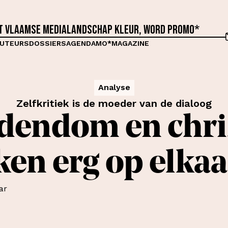
et Vlaamse medialandschap kleur, word proMO*
UTEURS
DOSSIERS
AGENDA
MO*MAGAZINE
Analyse
Zelfkritiek is de moeder van de dialoog
jodendom en chr
jken erg op elkaa