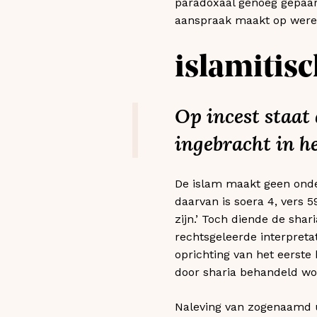
paradoxaal genoeg gepaard
aanspraak maakt op werel
islamitis
Op incest staat
ingebracht in h
De islam maakt geen onde
daarvan is soera 4, vers 
zijn.’ Toch diende de sha
rechtsgeleerde interpretat
oprichting van het eerste 
door sharia behandeld wor
Naleving van zogenaamd un