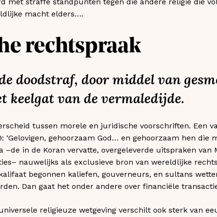
 met straffe standpunten tegen die andere religie die vo
dlijke macht elders….
che rechtspraak
 de doodstraf, door middel van gesm
et keelgat van de vermaledijde.
rscheid tussen morele en juridische voorschriften. Een 
59: ‘Gelovigen, gehoorzaam God… en gehoorzaam hen die me
ria –de in de Koran vervatte, overgeleverde uitspraken v
ies– nauwelijks als exclusieve bron van wereldlijke rechts
kalifaat begonnen kaliefen, gouverneurs, en sultans wetten
den. Dan gaat het onder andere over financiële transactie
iversele religieuze wetgeving verschilt ook sterk van ee