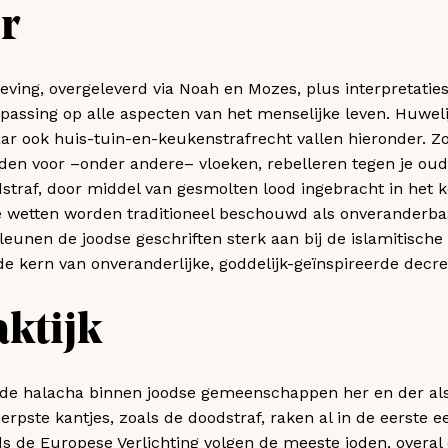
r
eving, overgeleverd via Noah en Mozes, plus interpretaties
oepassing op alle aspecten van het menselijke leven. Huweli
aar ook huis-tuin-en-keukenstrafrecht vallen hieronder. Zo
den voor –onder andere– vloeken, rebelleren tegen je oude
dstraf, door middel van gesmolten lood ingebracht in het 
e wetten worden traditioneel beschouwd als onveranderba
leunen de joodse geschriften sterk aan bij de islamitische
de kern van onveranderlijke, goddelijk-geïnspireerde decre
aktijk
t de halacha binnen joodse gemeenschappen her en der als
herpste kantjes, zoals de doodstraf, raken al in de eerste
nds de Europese Verlichting volgen de meeste joden, overal