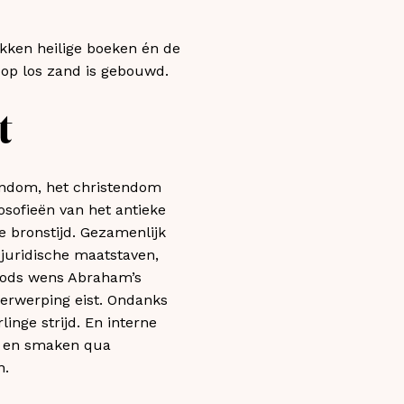
kken heilige boeken én de
 op los zand is gebouwd.
t
dendom, het christendom
losofieën van het antieke
 bronstijd. Gezamenlijk
 juridische maatstaven,
e Gods wens Abraham’s
nderwerping eist. Ondanks
inge strijd. En interne
en en smaken qua
n.