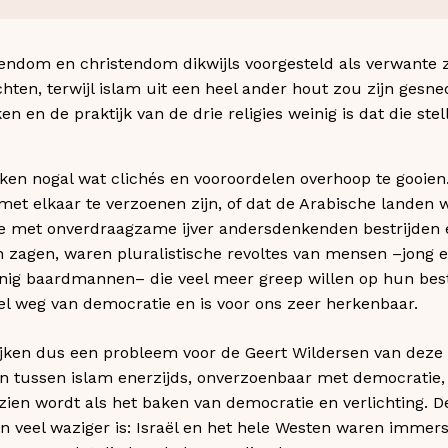
ndom en christendom dikwijls voorgesteld als verwante zi
en, terwijl islam uit een heel ander hout zou zijn gesne
en en de praktijk van de drie religies weinig is dat die stell
jken nogal wat clichés en vooroordelen overhoop te gooien.
met elkaar te verzoenen zijn, of dat de Arabische landen 
e met onverdraagzame ijver andersdenkenden bestrijden e
zagen, waren pluralistische revoltes van mensen –jong
nig baardmannen– die veel meer greep willen op hun be
el weg van democratie en is voor ons zeer herkenbaar.
lijken dus een probleem voor de Geert Wildersen van deze
en tussen islam enerzijds, onverzoenbaar met democratie
 gezien wordt als het baken van democratie en verlichting. De
en veel waziger is: Israël en het hele Westen waren immers