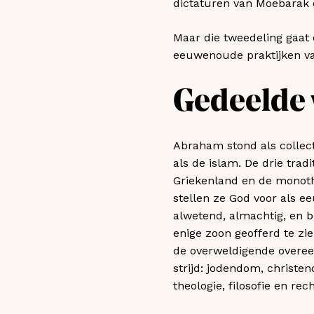
dictaturen van Moebarak 
Maar die tweedeling gaat
eeuwenoude praktijken van
Gedeelde 
Abraham stond als collect
als de islam. De drie trad
Griekenland en de monothe
stellen ze God voor als e
alwetend, almachtig, en b
enige zoon geofferd te zie
de overweldigende overeen
strijd: jodendom, christe
theologie, filosofie en re