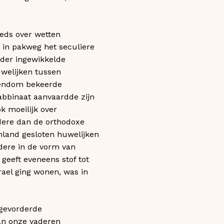
eeds over wetten
 in pakweg het seculiere
onder ingewikkelde
uwelijken tussen
odendom bekeerde
abbinaat aanvaardde zijn
k moeilijk over
ndere dan de orthodoxe
enland gesloten huwelijken
ndere in de vorm van
geeft eveneens stof tot
rael ging wonen, was in
rgevorderde
an onze vaderen