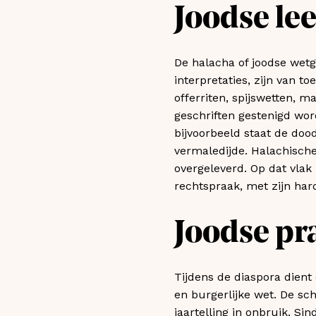
Joodse lee
De halacha of joodse wetg
interpretaties, zijn van t
offerriten, spijswetten, m
geschriften gestenigd wor
bijvoorbeeld staat de doo
vermaledijde. Halachisch
overgeleverd. Op dat vlak 
rechtspraak, met zijn har
Joodse pr
Tijdens de diaspora dien
en burgerlijke wet. De sc
jaartelling in onbruik. Si