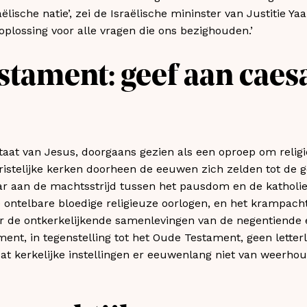
lische natie’, zei de Israëlische mininster van Justitie Y
oplossing voor alle vragen die ons bezighouden.’
stament: geef aan caes
at van Jesus, doorgaans gezien als een oproep om religie 
stelijke kerken doorheen de eeuwen zich zelden tot de ge
r aan de machtsstrijd tussen het pausdom en de katholie
ontelbare bloedige religieuze oorlogen, en het krampach
er de ontkerkelijkende samenlevingen van de negentiende 
nt, in tegenstelling tot het Oude Testament, geen letter
dat kerkelijke instellingen er eeuwenlang niet van weerhou