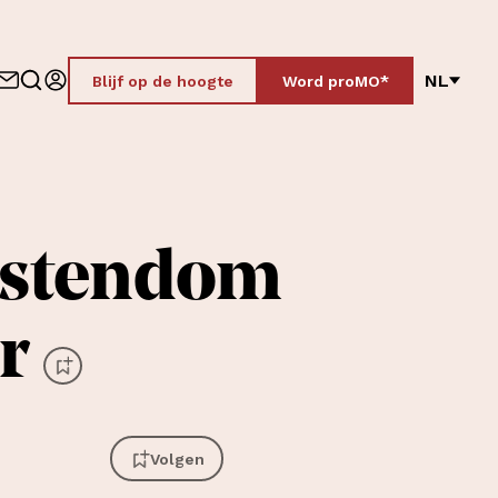
NL
Blijf op de hoogte
Word proMO*
istendom
r
Volgen