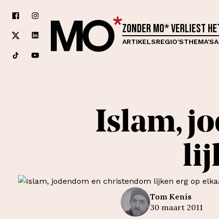
Zonder MO* verliest h
ARTIKELS
REGIO'S
THEMA'S
A
Islam, 
li
Tom
Kenis
30 maart 2011