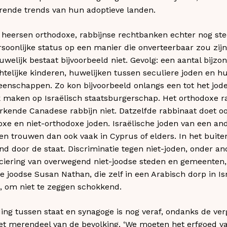
erende trends van hun adoptieve landen.
 heersen orthodoxe, rabbijnse rechtbanken echter nog st
soonlijke status op een manier die onverteerbaar zou zijn
huwelijk bestaat bijvoorbeeld niet. Gevolg: een aantal bijz
elijke kinderen, huwelijken tussen seculiere joden en h
eenschappen. Zo kon bijvoorbeeld onlangs een tot het j
maken op Israëlisch staatsburgerschap. Het orthodoxe r
rkende Canadese rabbijn niet. Datzelfde rabbinaat doet oo
xe en niet-orthodoxe joden. Israëlische joden van een a
den trouwen dan ook vaak in Cyprus of elders. In het buit
d door de staat. Discriminatie tegen niet-joden, onder a
iering van overwegend niet-joodse steden en gemeenten, 
 joodse Susan Nathan, die zelf in een Arabisch dorp in Is
, om niet te zeggen schokkend.
ding tussen staat en synagoge is nog veraf, ondanks de ve
het merendeel van de bevolking. ‘We moeten het erfgoed v