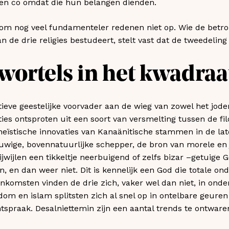
en co omdat die hun belangen dienden.
 om nog veel fundamenteler redenen niet op. Wie de betro
 de drie religies bestudeert, stelt vast dat de tweedeling
wortels in het kwadraa
ieve geestelijke voorvader aan de wieg van zowel het jo
ities ontsproten uit een soort van versmelting tussen de fi
ïstische innovaties van Kanaänitische stammen in de late
euwige, bovennatuurlijke schepper, de bron van morele en
ijwijlen een tikkeltje neerbuigend of zelfs bizar –getuig
n, en dan weer niet. Dit is kennelijk een God die totale o
komsten vinden de drie zich, vaker wel dan niet, in onderl
ndom en islam splitsten zich al snel op in ontelbare geur
chtspraak. Desalniettemin zijn een aantal trends te ontware