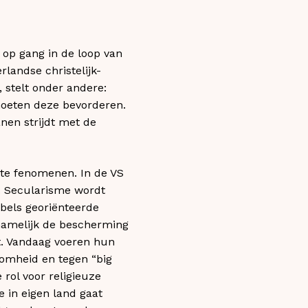
 op gang in de loop van
landse christelijk-
 stelt onder andere:
moeten deze bevorderen.
nen strijdt met de
nte fenomenen. In de VS
en. Secularisme wordt
jbels georiënteerde
namelijk de bescherming
t. Vandaag voeren hun
oomheid en tegen “big
 rol voor religieuze
e in eigen land gaat