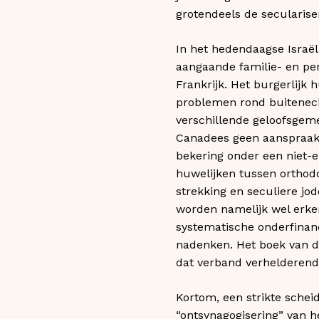
grotendeels de secularis
In het hedendaagse Israël
aangaande familie- en per
Frankrijk. Het burgerlijk 
problemen rond buitenecht
verschillende geloofsgem
Canadees geen aanspraak 
bekering onder een niet-e
huwelijken tussen orthodo
strekking en seculiere jo
worden namelijk wel erken
systematische onderfinanc
nadenken. Het boek van de
dat verband verhelderend
Kortom, een strikte schei
“ontsynagogisering” van 