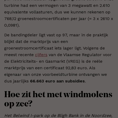
turbine had een vermogen van 3 megawatt en 2.610
equivalente vollasturen, dus we kunnen rekenen op
768,12 groenestroomcertificaten per jaar (= 3 x 2610 x
0,0981).
De bandingdeler ligt vast op 97, maar in de praktijk
blijkt dat de marktprijs van een
groenestroomcertificaat iets lager ligt. Volgens de
meest recente
cijfers
van de Vlaamse Regulator voor
de Elektriciteits- en Gasmarkt (VREG) is de reële
marktprijs van een certificaat 92,83 euro. Als
eigenaar van onze voorbeeldturbine ontvangen we
dus jaarlijks
66.663 euro aan subsidies
.
Hoe zit het met windmolens
op zee?
Het Belwind I-park op de Bligh Bank in de Noordzee,