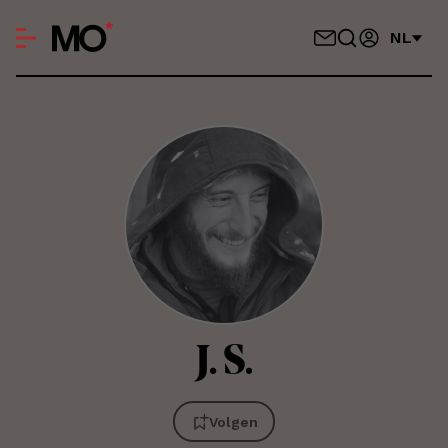
NL
J.
S.
Volgen