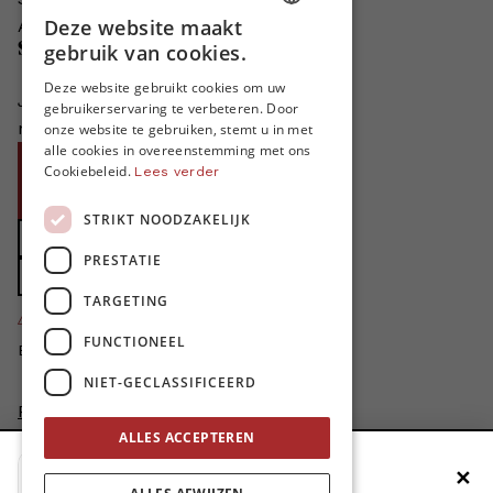
Deze website maakt
Adverteren in MO*
DUTCH
gebruik van cookies.
Steun MO*
FRENCH
Deze website gebruikt cookies om uw
Je helpt ons groeien. MO* bestaat
gebruikerservaring te verbeteren. Door
ENGLISH
niet zonder jouw steun!
onze website te gebruiken, stemt u in met
alle cookies in overeenstemming met ons
Word proMO*
Cookiebeleid.
Lees verder
Steun MO* met uw organisatie
STRIKT NOODZAKELIJK
Doe een gift
PRESTATIE
Zet MO* in uw testament
TARGETING
4424
proMO's
FUNCTIONEEL
Bedankt voor jullie steun!
NIET-GECLASSIFICEERD
Privacybeleid
ALLES ACCEPTEREN
Disclaimer
AI Charter
✕
Voeg MO* toe aan je beginscherm