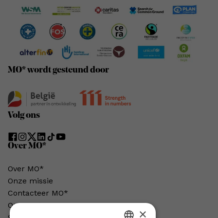
MO* wordt gesteund door
Volg ons
Over MO*
Over MO*
Onze missie
Contacteer MO*
Onze auteurs
×
Schrijven voor MO*?