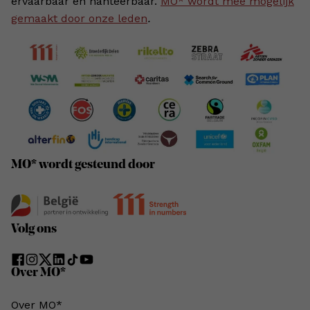
ervaarbaar en hanteerbaar.
MO* wordt mee mogelijk
gemaakt door onze leden
.
MO* wordt gesteund door
Volg ons
Over MO*
Over MO*