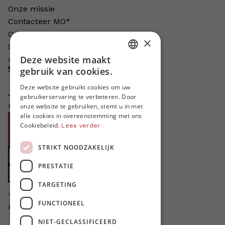
Onze missie
Contacteer MO*
Onze auteurs
×
Schrijven voor MO*?
Deze website maakt
Adverteren in MO*
DUTCH
Steun MO*
gebruik van cookies.
FRENCH
Deze website gebruikt cookies om uw
Je helpt ons groeien. MO* bestaat
gebruikerservaring te verbeteren. Door
ENGLISH
niet zonder jouw steun!
onze website te gebruiken, stemt u in met
alle cookies in overeenstemming met ons
Word proMO*
Cookiebeleid.
Lees verder
Steun MO* met uw organisatie
STRIKT NOODZAKELIJK
Doe een gift
PRESTATIE
Zet MO* in uw testament
TARGETING
4424
proMO's
FUNCTIONEEL
Bedankt voor jullie steun!
NIET-GECLASSIFICEERD