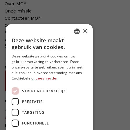
Over MO*
Onze missie
Contacteer MO*
Onze auteurs
×
Schrijven voor MO*?
Deze website maakt
Adverteren in MO*
DUTCH
Steun MO*
gebruik van cookies.
FRENCH
Deze website gebruikt cookies om uw
Je helpt ons groeien. MO* bestaat
gebruikerservaring te verbeteren. Door
ENGLISH
niet zonder jouw steun!
onze website te gebruiken, stemt u in met
alle cookies in overeenstemming met ons
Word proMO*
Cookiebeleid.
Lees verder
Steun MO* met uw organisatie
STRIKT NOODZAKELIJK
Doe een gift
PRESTATIE
Zet MO* in uw testament
TARGETING
4424
proMO's
FUNCTIONEEL
Bedankt voor jullie steun!