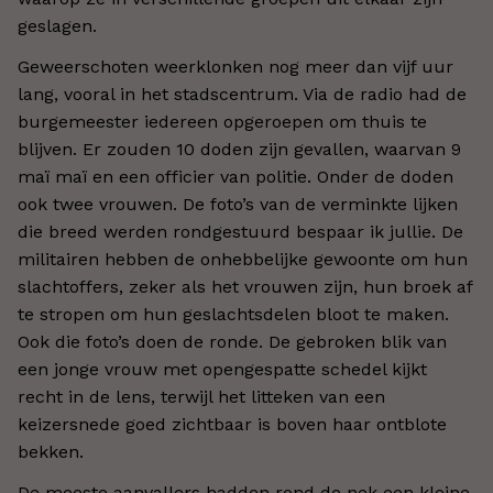
geslagen.
Geweerschoten weerklonken nog meer dan vijf uur
lang, vooral in het stadscentrum. Via de radio had de
burgemeester iedereen opgeroepen om thuis te
blijven. Er zouden 10 doden zijn gevallen, waarvan 9
maï maï en een officier van politie. Onder de doden
ook twee vrouwen. De foto’s van de verminkte lijken
die breed werden rondgestuurd bespaar ik jullie. De
militairen hebben de onhebbelijke gewoonte om hun
slachtoffers, zeker als het vrouwen zijn, hun broek af
te stropen om hun geslachtsdelen bloot te maken.
Ook die foto’s doen de ronde. De gebroken blik van
een jonge vrouw met opengespatte schedel kijkt
recht in de lens, terwijl het litteken van een
keizersnede goed zichtbaar is boven haar ontblote
bekken.
De meeste aanvallers hadden rond de nek een kleine