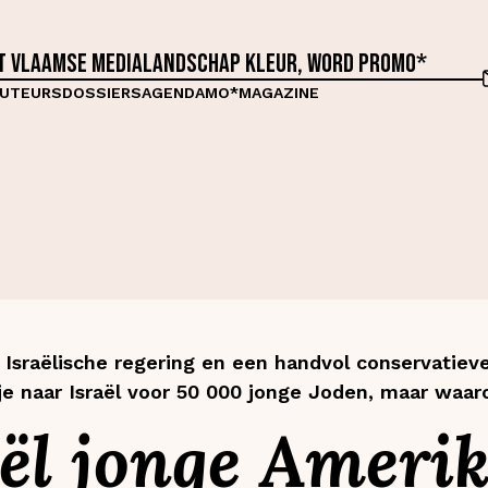
et Vlaamse medialandschap kleur, word proMO*
UTEURS
DOSSIERS
AGENDA
MO*MAGAZINE
e Israëlische regering en een handvol conservatiev
sje naar Israël voor 50 000 jonge Joden, maar waa
ël jonge Ameri