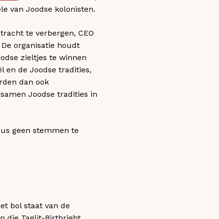
le van Joodse kolonisten.
e tracht te verbergen, CEO
. De organisatie houdt
oodse zieltjes te winnen
 en de Joodse tradities,
orden dan ook
 samen Joodse tradities in
n dus geen stemmen te
et bol staat van de
 die Taglit-Birthright