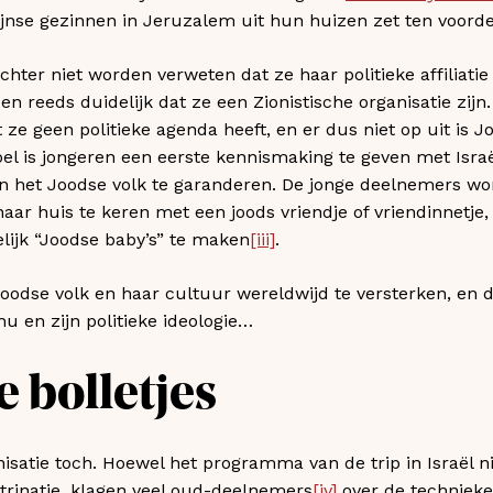
tijnse gezinnen in Jeruzalem uit hun huizen zet ten voorde
echter niet worden verweten dat ze haar politieke affiliati
en reeds duidelijk dat ze een Zionistische organisatie zijn
t ze geen politieke agenda heeft, en er dus niet op uit is J
el is jongeren een eerste kennismaking te geven met Israël
an het Joodse volk te garanderen. De jonge deelnemers w
r huis te keren met een joods vriendje of vriendinnetje,
elijk “Joodse baby’s” te maken
[iii]
.
Joodse volk en haar cultuur wereldwijd te versterken, e
 en zijn politieke ideologie…
 bolletjes
isatie toch. Hoewel het programma van de trip in Israël ni
ctrinatie, klagen veel oud-deelnemers
[iv]
over de technieken