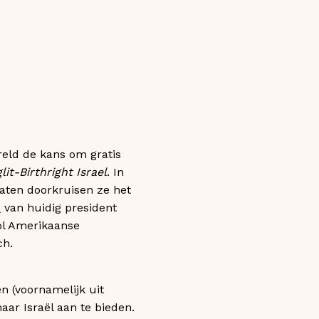
reld de kans om gratis
lit-Birthright Israel
. In
aten doorkruisen ze het
n
van huidig president
ol Amerikaanse
ch.
n (voornamelijk uit
aar Israël aan te bieden.