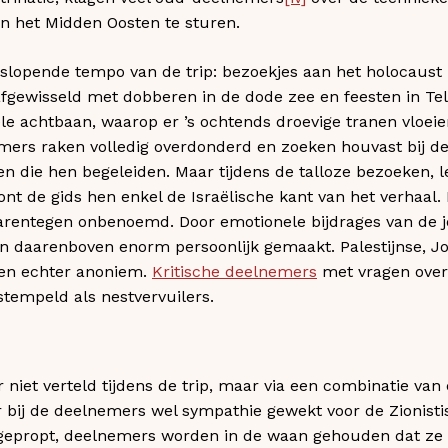
n het Midden Oosten te sturen.
 slopende tempo van de trip: bezoekjes aan het holocaus
gewisseld met dobberen in de dode zee en feesten in Tel 
 achtbaan, waarop er ’s ochtends droevige tranen vloeien
mers raken volledig overdonderd en zoeken houvast bij d
en die hen begeleiden. Maar tijdens de talloze bezoeken, 
nt de gids hen enkel de Israëlische kant van het verhaa
arentegen onbenoemd. Door emotionele bijdrages van de j
den daarenboven enorm persoonlijk gemaakt. Palestijnse, J
jven echter anoniem.
Kritische deelnemers
met vragen over 
tempeld als nestvervuilers.
niet verteld tijdens de trip, maar via een combinatie van
 bij de deelnemers wel sympathie gewekt voor de Zionist
 gepropt, deelnemers worden in de waan gehouden dat ze