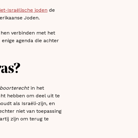
iet-Israëlische joden
de
merikaanse Joden.
, hen verbinden met het
e enige agenda die achter
ras?
boorterecht
in het
ht hebben om deel uit te
udt als Israëli-zijn, en
 echter niet van toepassing
rtij zijn om terug te