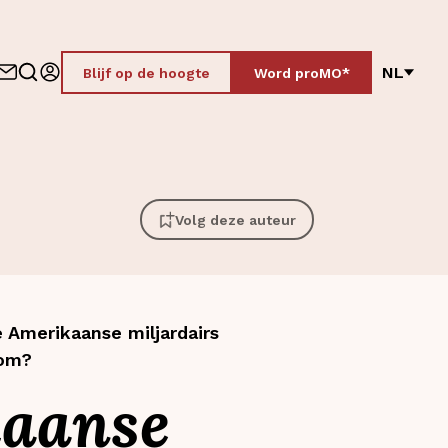
NL
Blijf op de hoogte
Word proMO*
Volg deze auteur
e Amerikaanse miljardairs
rom?
kaanse