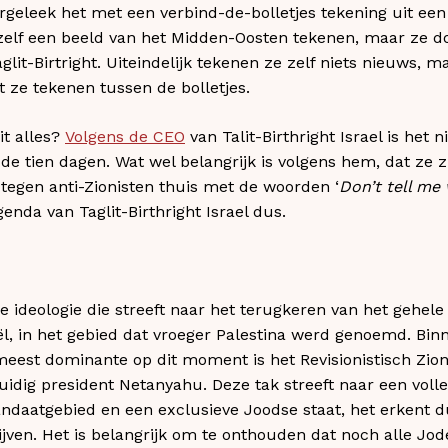
rgeleek het met een verbind-de-bolletjes tekening uit ee
zelf een beeld van het Midden-Oosten tekenen, maar ze do
glit-Birtright. Uiteindelijk tekenen ze zelf niets nieuws, m
at ze tekenen tussen de bolletjes.
it alles?
Volgens de CEO
van Talit-Birthright Israel is het n
 de tien dagen. Wat wel belangrijk is volgens hem, dat ze
tegen anti-Zionisten thuis met de woorden ‘
Don’t tell me
agenda van Taglit-Birthright Israel dus.
ke ideologie die streeft naar het terugkeren van het gehel
aël, in het gebied dat vroeger Palestina werd genoemd. Bin
 meest dominante op dit moment is het Revisionistisch Zi
huidig president Netanyahu. Deze tak streeft naar een voll
ndaatgebied en een exclusieve Joodse staat, het erkent du
ijven. Het is belangrijk om te onthouden dat noch alle Jode