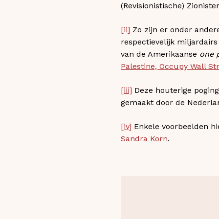
(Revisionistische) Zionisten
[ii]
Zo zijn er onder ander
respectievelijk miljardair
van de Amerikaanse
one 
Palestine, Occupy Wall St
[iii]
Deze houterige poging 
gemaakt door de Nederland
[iv]
Enkele voorbeelden hi
Sandra Korn
.