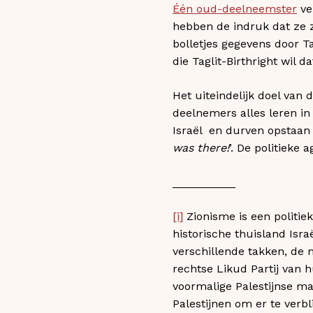
Één oud-deelneemster
ve
hebben de indruk dat ze 
bolletjes gegevens door Ta
die Taglit-Birthright wil d
Het uiteindelijk doel van d
deelnemers alles leren in
Israël en durven opstaan 
was there!
’. De politieke 
__________
[i]
Zionisme is een politie
historische thuisland Isr
verschillende takken, de
rechtse Likud Partij van 
voormalige Palestijnse ma
Palestijnen om er te verbl