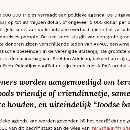
 500 000 tripjes verraadt een politieke agenda. De uitgave
jaar
op tot 88 miljoen dollar, of ongeveer 2 000 dollar per 
it geld komt van de Israëlische overheid, die in het verl
epreisjes pompte. De rest komt als gift van een grote gro
te donoren zitten verschillende leden van AIPAC, een Amer
istische doeleinden in de Verenigde Staten
[ii]
. De grootste 
s, is de casinomagnaat Sheldon Adelson, bekend om zijn
elisch-Palestijns conflict en zijn breuk met AIPAC omdat zi
emers worden aangemoedigd om teru
oods vriendje of vriendinnetje, sam
 te houden, en uiteindelijk “Joodse b
itieke agenda kan worden gevonden bij het bedrijf dat de
p
CEO van dit bedrijf staat aan de wieg van
Yerushalayim Sh