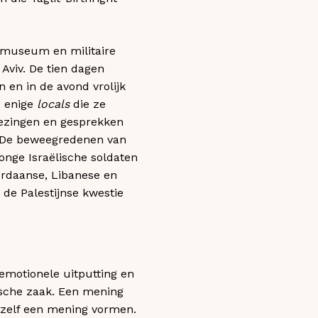
t museum en militaire
Aviv. De tien dagen
 en in de avond vrolijk
e enige
locals
die ze
lezingen en gesprekken
l. De beweegredenen van
onge Israëlische soldaten
ordaanse, Libanese en
de Palestijnse kwestie
 emotionele uitputting en
ische zaak. Een mening
 zelf een mening vormen.