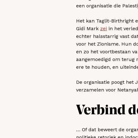
een organisatie die Pales
Het kan Taglit-Birthright 
Gidi Mark
zei
in het verled
echter halsstarrig vast da
voor het Zionisme. Hun do
en zo het voortbestaan v
aangemoedigd om terug naa
ere te houden, en uiteind
De organisatie poogt het 
verzamelen voor Netanyahu
Verbind de
… Of dat beweert de organ
politieke retoriek en indo