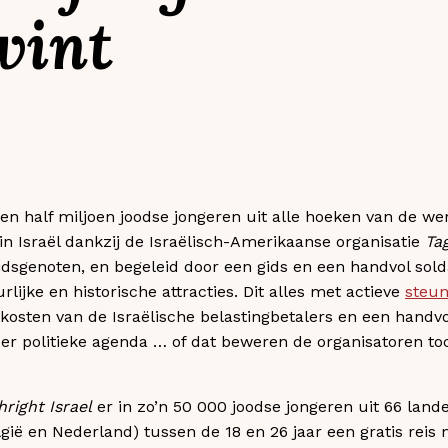
 wint
en half miljoen joodse jongeren uit alle hoeken van de we
in Israël dankzij de Israëlisch-Amerikaanse organisatie
Tag
dsgenoten, en begeleid door een gids en een handvol sold
rlijke en historische attracties. Dit alles met actieve
steu
kosten van de Israëlische belastingbetalers en een handv
nder politieke agenda … of dat beweren de organisatoren to
hright Israel
er in zo’n 50 000 joodse jongeren uit 66 lande
ië en Nederland) tussen de 18 en 26 jaar een gratis reis n