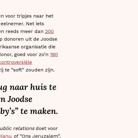
n voor tripjes naar het
deelnemer. Net iets
eden reeds meer dan
200
ep donoren uit de Joodse
ikaanse organisatie die
donor, goed voor zo’n
180
controversiële
j te “soft” zouden zijn.
g naar huis te
en Joodse
aby’s” te maken.
ublic relations
doet voor
elanu
, of “Ons Jeruzalem”,