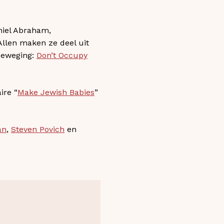
niel Abraham,
 Allen maken ze deel uit
 beweging:
Don’t Occupy
ire “
Make Jewish Babies
”
an
,
Steven Povich
en