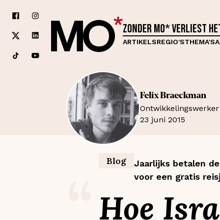
Zonder MO* verliest h
ARTIKELS
REGIO'S
THEMA'S
A
Felix
Braeckman
Ontwikkelingswerker
23 juni 2015
Blog
Jaarlijks betalen d
“
voor een gratis rei
Hoe Isra