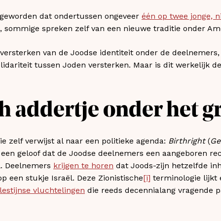
l geworden dat ondertussen ongeveer
één op twee jonge, n
ft, sommige spreken zelf van een nieuwe traditie onder A
et versterken van de Joodse identiteit onder de deelnemers
idariteit tussen Joden versterken. Maar is dit werkelijk d
h addertje onder het g
e zelf verwijst al naar een politieke agenda:
Birthright
(
Ge
r een geloof dat de Joodse deelnemers een aangeboren rec
l. Deelnemers
krijgen te horen
dat Joods-zijn hetzelfde inho
p een stukje Israël. Deze Zionistische
[i]
terminologie lijkt
lestijnse vluchtelingen
die reeds decennialang vragende pa