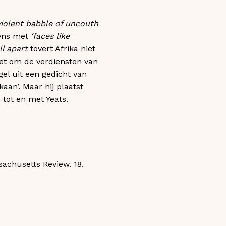
violent babble of uncouth
zens met
‘faces like
ll apart
tovert Afrika niet
iet om de verdiensten van
gel uit een gedicht van
aan’. Maar hij plaatst
n tot en met Yeats.
achusetts Review. 18.