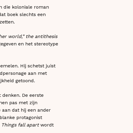
n die koloniale roman
dat boek slechts een
zetten.
her world,” the antithesis
egeven en het stereotype
emelen. Hij schetst juist
fdpersonage aan met
jkheid getoond.
t denken. De eerste
nen pas met zijn
e aan dat hij een ander
 blanke protagonist
n
Things fall apart
wordt