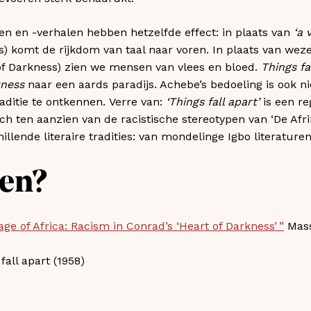
n en -verhalen hebben hetzelfde effect: in plaats van
‘a 
s) komt de rijkdom van taal naar voren. In plaats van we
of Darkness) zien we mensen van vlees en bloed.
Things fa
kness
naar een aards paradijs. Achebe’s bedoeling is ook n
traditie te ontkennen. Verre van:
‘Things fall apart’
is een re
sch ten aanzien van de racistische stereotypen van ‘De Afrik
chillende literaire tradities: van mondelinge Igbo literature
zen?
ge of Africa: Racism in Conrad’s ‘Heart of Darkness’ ”
Mass
all apart (1958)