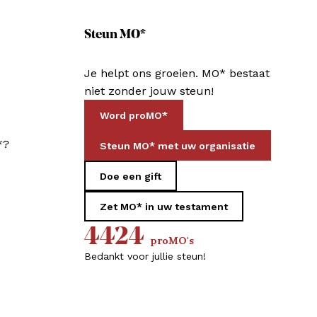
Steun MO*
Je helpt ons groeien. MO* bestaat
niet zonder jouw steun!
Word proMO*
*?
Steun MO* met uw organisatie
Doe een gift
Zet MO* in uw testament
4424
proMO's
Bedankt voor jullie steun!