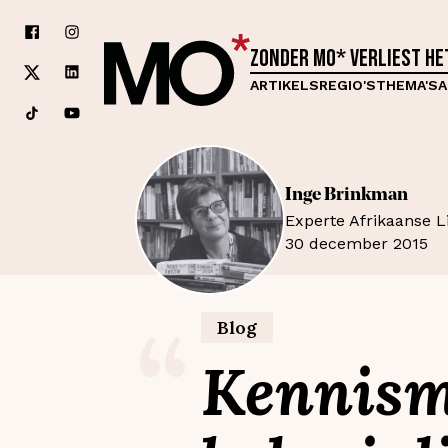
Zonder MO* verliest h
ARTIKELS
REGIO'S
THEMA'S
A
Inge
Brinkman
Experte Afrikaanse L
30 december 2015
“
Blog
Kennism