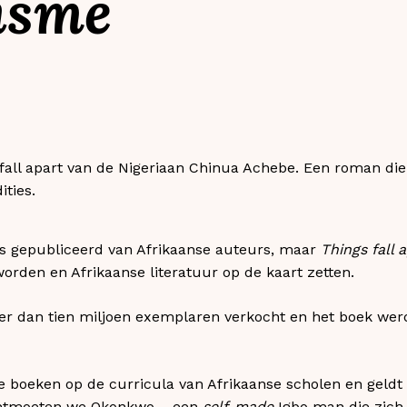
isme
 fall apart van de Nigeriaan Chinua Achebe. Een roman di
ities.
s gepubliceerd van Afrikaanse auteurs, maar
Things fall 
worden en Afrikaanse literatuur op de kaart zetten.
 dan tien miljoen exemplaren verkocht en het boek werd 
boeken op de curricula van Afrikaanse scholen en geldt n
 ontmoeten we Okonkwo – een
self-made
Igbo man die zich