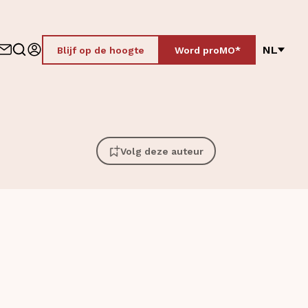
NL
Blijf op de hoogte
Word proMO*
Volg deze auteur