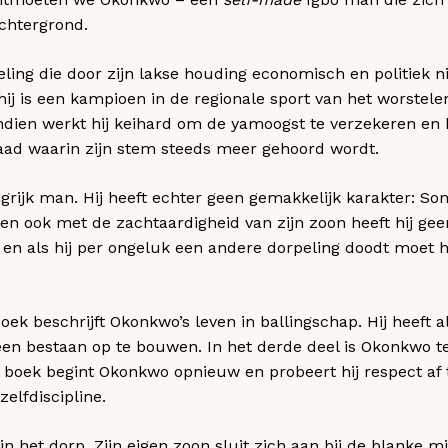
chtergrond.
ling die door zijn lakse houding economisch en politiek n
hij is een kampioen in de regionale sport van het worstele
ndien werkt hij keihard om de yamoogst te verzekeren en kr
raad waarin zijn stem steeds meer gehoord wordt.
angrijk man. Hij heeft echter geen gemakkelijk karakter: Som
en ook met de zachtaardigheid van zijn zoon heeft hij gee
en als hij per ongeluk een andere dorpeling doodt moet hi
ek beschrijft Okonkwo’s leven in ballingschap. Hij heeft al
een bestaan op te bouwen. In het derde deel is Okonkwo t
 boek begint Okonkwo opnieuw en probeert hij respect af 
elfdiscipline.
in het dorp. Zijn eigen zoon sluit zich aan bij de blanke mi