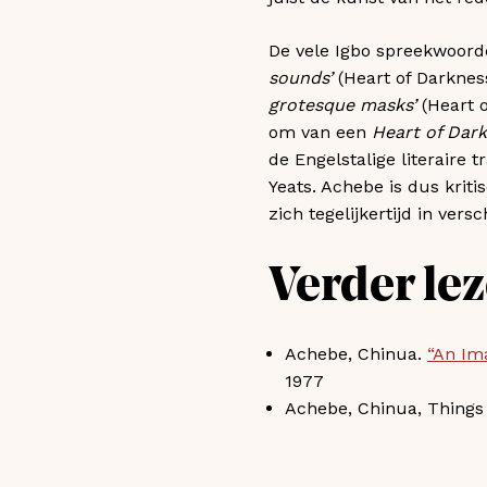
De vele Igbo spreekwoorde
sounds’
(Heart of Darknes
grotesque masks’
(Heart 
om van een
Heart of Dar
de Engelstalige literaire 
Yeats. Achebe is dus kriti
zich tegelijkertijd in vers
Verder le
Achebe, Chinua.
“An Ima
1977
Achebe, Chinua, Things f