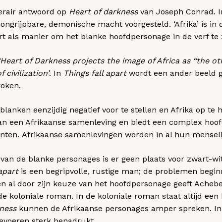
terair antwoord op
Heart of darkness
van Joseph Conrad. I
ongrijpbare, demonische macht voorgesteld. ‘Afrika’ is in 
rt als manier om het blanke hoofdpersonage in de verf te 
‘Heart of Darkness projects the image of Africa as “the ot
 civilization’
. In
Things fall apart
wordt een ander beeld g
roken.
blanken eenzijdig negatief voor te stellen en Afrika op te h
an een Afrikaanse samenleving en biedt een complex hoo
anten. Afrikaanse samenlevingen worden in al hun menseli
g van de blanke personages is er geen plaats voor zwart-wi
apart
is een begripvolle, rustige man; de problemen begin
leen al door zijn keuze van het hoofdpersonage geeft Acheb
de koloniale roman. In de koloniale roman staat altijd een
ness
kunnen de Afrikaanse personages amper spreken. I
devoeren sterk benadrukt.