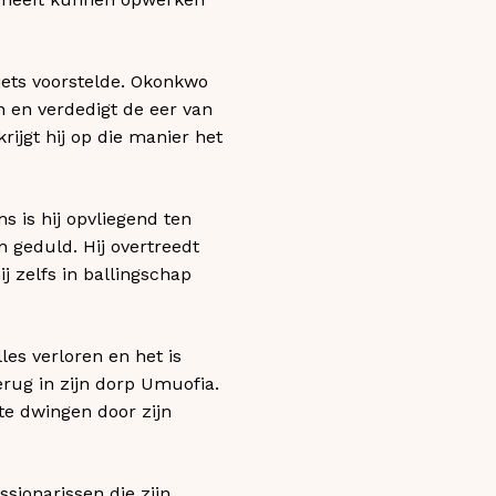
iets voorstelde. Okonkwo
n en verdedigt de eer van
ijgt hij op die manier het
s is hij opvliegend ten
n geduld. Hij overtreedt
j zelfs in ballingschap
les verloren en het is
erug in zijn dorp Umuofia.
te dwingen door zijn
ssionarissen die zijn