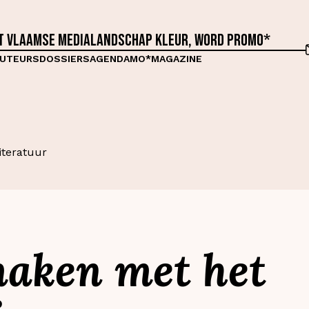
et Vlaamse medialandschap kleur, word proMO*
UTEURS
DOSSIERS
AGENDA
MO*MAGAZINE
iteratuur
aken met het