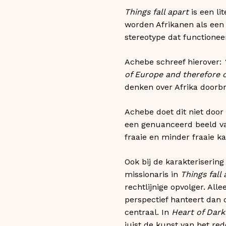
Things fall apart
is een li
worden Afrikanen als een 
stereotype dat functionee
Achebe schreef hierover:
of Europe and therefore of
denken over Afrika doorb
Achebe doet dit niet door 
een genuanceerd beeld v
fraaie en minder fraaie k
Ook bij de karakteriserin
missionaris in
Things fall 
rechtlijnige opvolger. Al
perspectief hanteert dan 
centraal. In
Heart of Dark
juist de kunst van het re