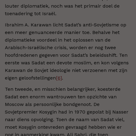
louter diplomatiek, noch was het primair doel de
toenadering tot Israël.
Ibrahim A. Karawan licht Sadat’s anti-Sovjetisme op
een meer genuanceerde manier toe. Behalve het
diplomatieke voordeel in het oplossen van de
Arabisch-Israëlische crisis, worden er nog twee
hoofdredenen gegeven voor Sadat’s beleidsshift. Ten
eerste was Sadat een devote moslim, en kon volgens
Karawan de Sovjet ideologie niet verzoenen met zijn
eigen geloofstellingen
[6]
.
Ten tweede, en misschien belangrijker, koesterde
Sadat een enorm wantrouwen ten opzichte van
Moscow als persoonlijke bondgenoot. De
Sovjetpremier Kosygin had in 1970 gepolst bij Nasser
naar diens opvolging. Toen de naam van Sadat viel,
moet Kosygin ontevreden gevraagd hebben wie er
nog in aanmerking kwam. Ali Sabri, die toen