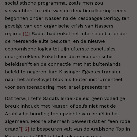
socialistische programma, zoals men zou
verwachten. In feite was de denationalisering reeds
begonnen onder Nasser na de Zesdaagse Oorlog, ten
gevolge van een organische crisis van Nassers
regime.
[11]
Sadat had enkel het interne debat onder
de heersende elite besloten, en de nieuwe
economische logica tot zijn uiterste conclusies
doorgetrokken. Enkel door deze economische
beleidsshift en de connectie met het buitenlands
beleid te negeren, kan Kissinger Egyptes transfer
naar het anti-Sovjet blok als louter instrumenteel
voor een toenadering met Israël presenteren.
Dat terwijl zelfs Sadats Israël-beleid geen volledige
breuk inhoudt met Nasser, of zelfs niet met de
Arabische houding ten opzichte van Israël in het
algemeen. Moshe Shemesh beweert dat er “een rode
draad”
[12]
te bespeuren valt van de Arabische Top in
Khartoem in 1967 tot het tekenen van het