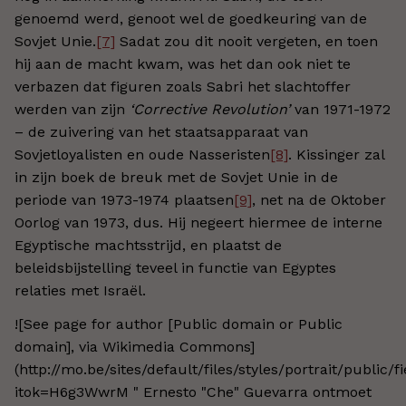
genoemd werd, genoot wel de goedkeuring van de
Sovjet Unie.
[7]
Sadat zou dit nooit vergeten, en toen
hij aan de macht kwam, was het dan ook niet te
verbazen dat figuren zoals Sabri het slachtoffer
werden van zijn
‘Corrective Revolution’
van 1971-1972
– de zuivering van het staatsapparaat van
Sovjetloyalisten en oude Nasseristen
[8]
. Kissinger zal
in zijn boek de breuk met de Sovjet Unie in de
periode van 1973-1974 plaatsen
[9]
, net na de Oktober
Oorlog van 1973, dus. Hij negeert hiermee de interne
Egyptische machtsstrijd, en plaatst de
beleidsbijstelling teveel in functie van Egyptes
relaties met Israël.
![See page for author [Public domain or Public
domain], via Wikimedia Commons]
(http://mo.be/sites/default/files/styles/portrait/publi
itok=H6g3WwrM " Ernesto "Che" Guevarra ontmoet