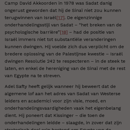
Camp David Akkoorden in 1978 was Sadat danig
ongerust geworden dat hij de Sinaï niet zou kunnen
terugwinnen van Israël
[17]
. De eigenzinnige
onderhandelingsstijl van Sadat – “het breken van de
psychologische barrière”
[18]
– had de positie van
Israël immers niet tot substantiële veranderingen
kunnen dwingen. Hij voelde zich dus verplicht om de
bredere oplossing van de Palestijnse kwestie – Israël
dwingen Resolutie 242 te respecteren – in de steek te
laten, en enkel de hereniging van de Sinaï met de rest
van Egypte na te streven.
Adel Safty heeft gelijk wanneer hij beweert dat de
algemene lof aan het adres van Sadat van Westerse
leiders en academici voor zijn visie, moed, en
onderhandelingsvaardigheden vaak het eigenbelang
dient. Hij poneert dat Kissinger – die toen de
onderhandelingen leidde – slaagde, in zover dat zijn
strategisch doel erin bestond om Egypte van de