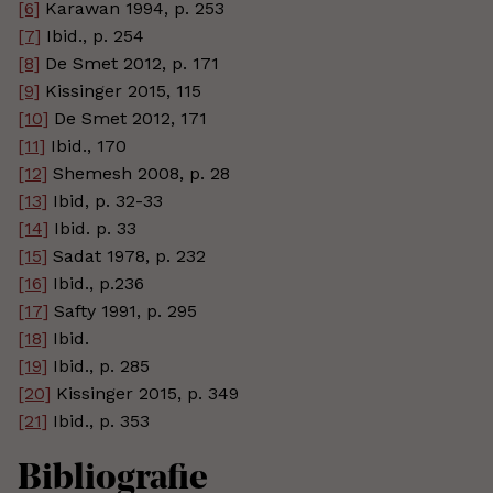
[6]
Karawan 1994, p. 253
[7]
Ibid., p. 254
[8]
De Smet 2012, p. 171
[9]
Kissinger 2015, 115
[10]
De Smet 2012, 171
[11]
Ibid., 170
[12]
Shemesh 2008, p. 28
[13]
Ibid, p. 32-33
[14]
Ibid. p. 33
[15]
Sadat 1978, p. 232
[16]
Ibid., p.236
[17]
Safty 1991, p. 295
[18]
Ibid.
[19]
Ibid., p. 285
[20]
Kissinger 2015, p. 349
[21]
Ibid., p. 353
Bibliografie