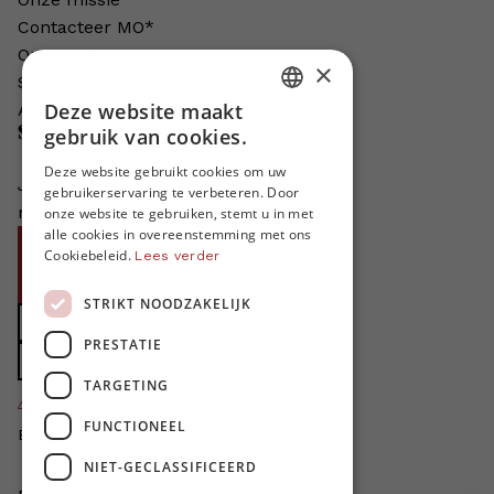
Contacteer MO*
Onze auteurs
×
Schrijven voor MO*?
Deze website maakt
Adverteren in MO*
DUTCH
Steun MO*
gebruik van cookies.
FRENCH
Deze website gebruikt cookies om uw
Je helpt ons groeien. MO* bestaat
gebruikerservaring te verbeteren. Door
ENGLISH
niet zonder jouw steun!
onze website te gebruiken, stemt u in met
alle cookies in overeenstemming met ons
Word proMO*
Cookiebeleid.
Lees verder
Steun MO* met uw organisatie
STRIKT NOODZAKELIJK
Doe een gift
PRESTATIE
Zet MO* in uw testament
TARGETING
4424
proMO's
FUNCTIONEEL
Bedankt voor jullie steun!
NIET-GECLASSIFICEERD