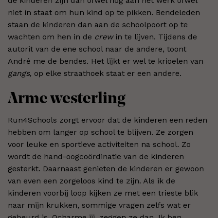
de kinderen zijn dan ofwel nog aan het werk ofwel
niet in staat om hun kind op te pikken. Bendeleden
staan de kinderen dan aan de schoolpoort op te
wachten om hen in de
crew
in te lijven. Tijdens de
autorit van de ene school naar de andere, toont
André me de bendes. Het lijkt er wel te krioelen van
gangs
, op elke straathoek staat er een andere.
Arme westerling
Run4Schools zorgt ervoor dat de kinderen een reden
hebben om langer op school te blijven. Ze zorgen
voor leuke en sportieve activiteiten na school. Zo
wordt de hand-oogcoördinatie van de kinderen
gesterkt. Daarnaast genieten de kinderen er gewoon
van even een zorgeloos kind te zijn. Als ik de
kinderen voorbij loop kijken ze met een trieste blik
naar mijn krukken, sommige vragen zelfs wat er
gebeurd is. Ocharme jij, zeggen ze dan. Ik ben