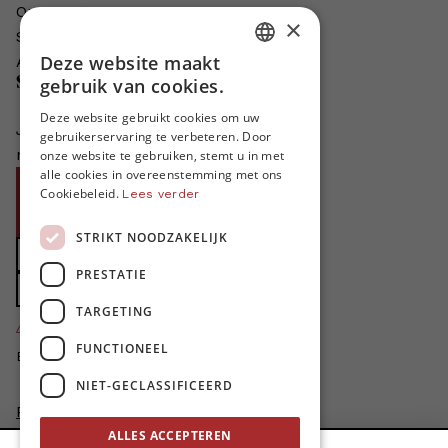
Onze auteurs
×
Schrijven voor MO*?
Deze website maakt
Adverteren in MO*
DUTCH
Steun MO*
gebruik van cookies.
FRENCH
Deze website gebruikt cookies om uw
Je helpt ons groeien. MO* bestaat
gebruikerservaring te verbeteren. Door
ENGLISH
niet zonder jouw steun!
onze website te gebruiken, stemt u in met
alle cookies in overeenstemming met ons
Word proMO*
Cookiebeleid.
Lees verder
Steun MO* met uw organisatie
STRIKT NOODZAKELIJK
Doe een gift
PRESTATIE
Zet MO* in uw testament
TARGETING
4424
proMO's
FUNCTIONEEL
Bedankt voor jullie steun!
NIET-GECLASSIFICEERD
Privacybeleid
Disclaimer
ALLES ACCEPTEREN