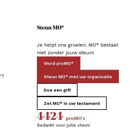
Steun MO*
Je helpt ons groeien. MO* bestaat
niet zonder jouw steun!
Word proMO*
*?
Steun MO* met uw organisatie
Doe een gift
Zet MO* in uw testament
4424
proMO's
Bedankt voor jullie steun!