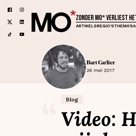
Zonder MO* verliest h
ARTIKELS
REGIO'S
THEMA'S
A
Bart
Carlier
26 mei 2017
“
Blog
Video: 