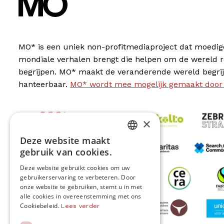
MO* is een uniek non-profitmediaproject dat moedig
mondiale verhalen brengt die helpen om de wereld 
begrijpen. MO* maakt de veranderende wereld begrij
hanteerbaar.
MO* wordt mee mogelijk gemaakt door
×
Deze website maakt
DUTCH
gebruik van cookies.
FRENCH
Deze website gebruikt cookies om uw
gebruikerservaring te verbeteren. Door
ENGLISH
onze website te gebruiken, stemt u in met
alle cookies in overeenstemming met ons
Cookiebeleid.
Lees verder