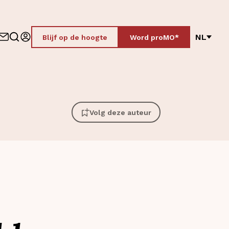
NL
Blijf op de hoogte
Word proMO*
Volg deze auteur