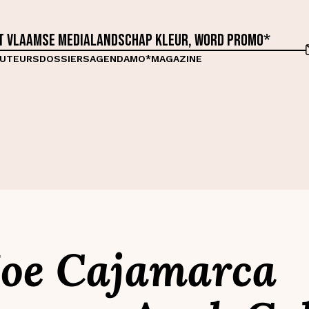
et Vlaamse medialandschap kleur, word proMO*
UTEURS
DOSSIERS
AGENDA
MO*MAGAZINE
Hoe Cajamarca