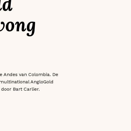
ld
wong
de Andes van Colombia. De
ultinational AngloGold
door Bart Carlier.