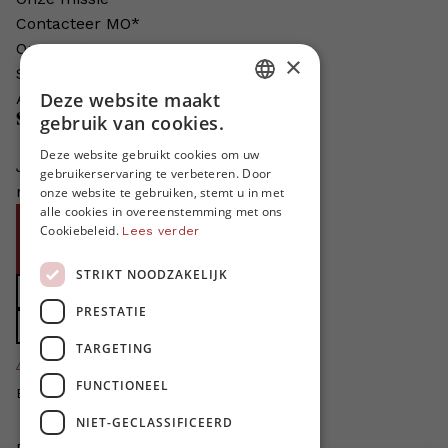
Contacteer MO*
Onze auteurs
×
Schrijven voor MO*?
Deze website maakt
Adverteren in MO*
DUTCH
Steun MO*
gebruik van cookies.
FRENCH
Deze website gebruikt cookies om uw
Je helpt ons groeien. MO* bestaat
gebruikerservaring te verbeteren. Door
ENGLISH
niet zonder jouw steun!
onze website te gebruiken, stemt u in met
alle cookies in overeenstemming met ons
Word proMO*
Cookiebeleid.
Lees verder
Steun MO* met uw organisatie
STRIKT NOODZAKELIJK
Doe een gift
PRESTATIE
Zet MO* in uw testament
TARGETING
4424
proMO's
FUNCTIONEEL
Bedankt voor jullie steun!
NIET-GECLASSIFICEERD