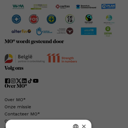
MO* wordt gesteund door
Volg ons
Over MO*
Over MO*
Onze missie
Contacteer MO*
Onze auteurs
×