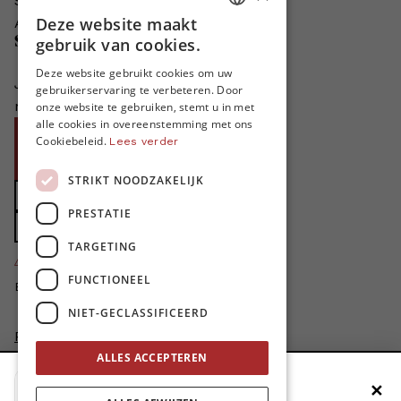
Schrijven voor MO*?
Deze website maakt
Adverteren in MO*
DUTCH
Steun MO*
gebruik van cookies.
FRENCH
Deze website gebruikt cookies om uw
Je helpt ons groeien. MO* bestaat
gebruikerservaring te verbeteren. Door
ENGLISH
niet zonder jouw steun!
onze website te gebruiken, stemt u in met
alle cookies in overeenstemming met ons
Word proMO*
Cookiebeleid.
Lees verder
Steun MO* met uw organisatie
STRIKT NOODZAKELIJK
Doe een gift
PRESTATIE
Zet MO* in uw testament
TARGETING
4424
proMO's
FUNCTIONEEL
Bedankt voor jullie steun!
NIET-GECLASSIFICEERD
Privacybeleid
Disclaimer
ALLES ACCEPTEREN
AI Charter
✕
Voeg MO* toe aan je beginscherm