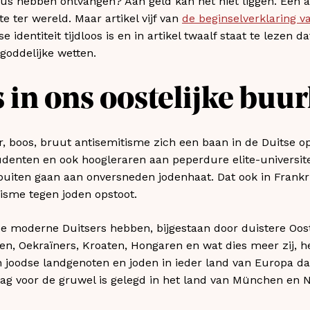
us hebben ontvangen? Aan geld kan het niet liggen. Een a
te ter wereld. Maar artikel vijf van
de beginselverklaring 
se identiteit tijdloos is en in artikel twaalf staat te lezen 
goddelijke wetten.
 in ons oostelijke buu
r, boos, bruut antisemitisme zich een baan in de Duitse 
denten en ook hoogleraren aan peperdure elite-universite
uiten gaan aan onversneden jodenhaat. Dat ook in Frankrij
isme tegen joden opstoot.
e moderne Duitsers hebben, bijgestaan door duistere Oost
en, Oekraïners, Kroaten, Hongaren en wat dies meer zij, he
 joodse landgenoten en joden in ieder land van Europa d
ag voor de gruwel is gelegd in het land van München en N