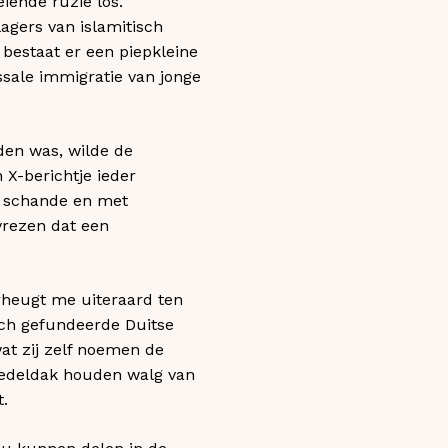
iende ruzie los.
agers van islamitisch
l bestaat er een piepkleine
ssale immigratie van jonge
uden was, wilde de
 X-berichtje ieder
t schande en met
vrezen dat een
rheugt me uiteraard ten
isch gefundeerde Duitse
at zij zelf noemen de
hedeldak houden walg van
t.