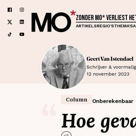
Zonder MO* verliest h
ARTIKELS
REGIO'S
THEMA'S
A
Geert
Van Istendael
Schrijver & voormalig
12 november 2023
“
Column
Onberekenbaar
Hoe geva