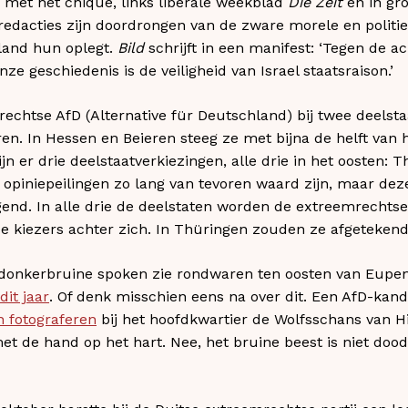
n met het chique, links liberale weekblad
Die Zeit
en in gro
 redacties zijn doordrongen van de zware morele en politi
 land hun oplegt.
Bild
schrijft in een manifest: ‘Tegen de a
ze geschiedenis is de veiligheid van Israel staatsraison.’
echtse AfD (Alternative für Deutschland) bij twee deelst
n. In Hessen en Beieren steeg ze met bijna de helft van he
n er drie deelstaatverkiezingen, alle drie in het oosten: 
opiniepeilingen zo lang van tevoren waard zijn, maar deze 
gend. In alle drie de deelstaten worden de extreemrechtse
e kiezers achter zich. In Thüringen zouden ze afgetekend
 donkerbruine spoken zie rondwaren ten oosten van Eup
dit jaar
. Of denk misschien eens na over dit. Een AfD-kan
n fotograferen
bij het hoofdkwartier de Wolfsschans van Hi
et de hand op het hart. Nee, het bruine beest is niet dood