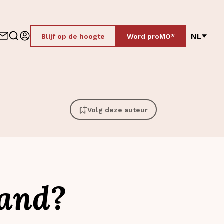
NL
Blijf op de hoogte
Word proMO*
Volg deze auteur
land?