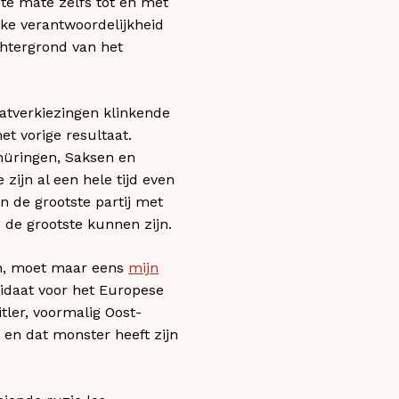
te mate zelfs tot en met
eke verantwoordelijkheid
chtergrond van het
aatverkiezingen klinkende
t vorige resultaat.
Thüringen, Saksen en
zijn al een hele tijd even
n de grootste partij met
 de grootste kunnen zijn.
en, moet maar eens
mijn
didaat voor het Europese
tler, voormalig Oost-
 en dat monster heeft zijn