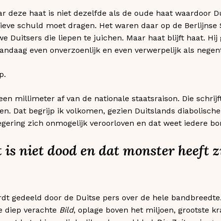
r deze haat is niet dezelfde als de oude haat waardoor Du
ctieve schuld moet dragen. Het waren daar op de Berlijnse
Duitsers die liepen te juichen. Maar haat blijft haat. Hij
vandaag even onverzoenlijk en even verwerpelijk als negent
p.
een millimeter af van de nationale staatsraison. Die schrijft
en. Dat begrijp ik volkomen, gezien Duitslands diabolisch
gering zich onmogelijk veroorloven en dat weet iedere bo
 is niet dood en dat monster heeft z
rdt gedeeld door de Duitse pers over de hele bandbreedte
 diep verachte
Bild
, oplage boven het miljoen, grootste k