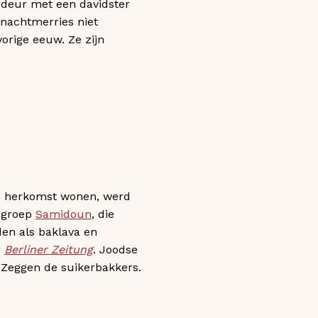
ordeur met een davidster
nachtmerries niet
vorige eeuw. Ze zijn
che herkomst wonen, werd
e groep
Samidoun
, die
den als baklava en
e
Berliner Zeitung
. Joodse
. Zeggen de suikerbakkers.