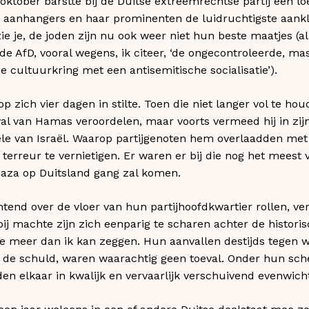
ktober barstte bij de Duitse extreemrechtse partij een loe
aar aanhangers en haar prominenten de luidruchtigste aankl
zie je, de joden zijn nu ook weer niet hun beste maatjes (a
de AfD, vooral wegens, ik citeer, ‘de ongecontroleerde, ma
 cultuurkring met een antisemitische socialisatie’).
op zich vier dagen in stilte. Toen die niet langer vol te ho
val van Hamas veroordelen, maar voorts vermeed hij in zijn
ele van Israël. Waarop partijgenoten hem overlaadden me
terreur te vernietigen. Er waren er bij die nog het meest 
Gaza op Duitsland gang zal komen.
end over de vloer van hun partijhoofdkwartier rollen, ve
 bij machte zijn zich eenparig te scharen achter de histor
e meer dan ik kan zeggen. Hun aanvallen destijds tegen w
n de schuld, waren waarachtig geen toeval. Onder hun sc
en elkaar in kwalijk en vervaarlijk verschuivend evenwich