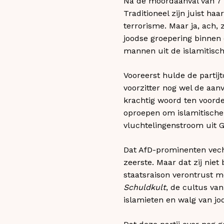
Na de moordaanval van 7 o
Traditioneel zijn juist h
terrorisme. Maar ja, ach, 
joodse groepering binnen 
mannen uit de islamitische
Vooreerst hulde de partijt
voorzitter nog wel de aan
krachtig woord ten voord
oproepen om islamitische 
vluchtelingenstroom uit 
Dat AfD-prominenten vecht
zeerste. Maar dat zij niet
staatsraison verontrust m
Schuldkult
, de cultus va
islamieten en walg van jod