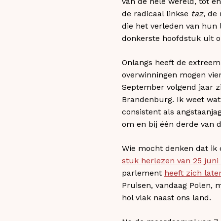
van de hele wereld, tot e
de radicaal linkse
taz
, de
die het verleden van hun
donkerste hoofdstuk uit on
Onlangs heeft de extreemr
overwinningen mogen viere
September volgend jaar zij
Brandenburg. Ik weet wat 
consistent als angstaanja
om en bij één derde van d
Wie mocht denken dat ik
stuk herlezen van 25 juni 
parlement
heeft zich late
Pruisen, vandaag Polen, m
hol vlak naast ons land.