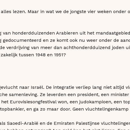
alles lezen. Maar in wat we de jongste vier weken onder
ng van honderdduizenden Arabieren uit het mandaatgebied
erig gedocumenteerd en ze komt ook nu weer onder de aa
 de verdrijving van meer dan achthonderdduizend joden ui
dzakelijk tussen 1948 en 1951?
.
lucht naar Israël. De integratie verliep lang niet altijd vl
ische samenleving. Ze leverden een president, een ministe
 het Eurovisiesongfestival won, een judokampioen, een to
opbankier, en ga zo maar door. Geen vluchtelingenkamp 
ls Saoedi-Arabië en de Emiraten Palestijnse vluchteling