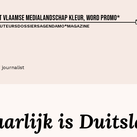
et Vlaamse medialandschap kleur, word proMO*
UTEURS
DOSSIERS
AGENDA
MO*MAGAZINE
 journalist
arlijk is Duits