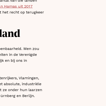
antal van die landen
van Hamas uit 2017
dat het recht op terugkeer
rland
openbaarheid. Men zou
iten in de Verenigde
k en bij ons in
enrijkers, Vlamingen,
t absolute, industriële
at ze onder hun laarzen
ürnberg en Berlijn.