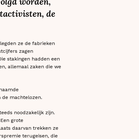
volgd worden,
tactivisten, de
 legden ze de fabrieken
tcijfers zagen
 Die stakingen hadden een
en, allemaal zaken die we
genaamde
n de machtelozen.
teeds noodzakelijk zijn.
 Een grote
laats daarvan trekken ze
rspremie terugeisen, die