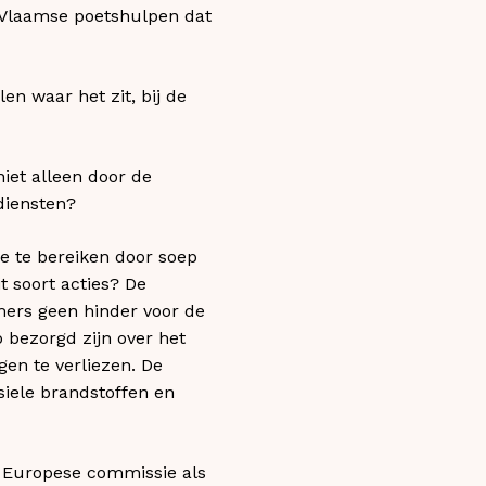
0 Vlaamse poetshulpen dat
en waar het zit, bij de
iet alleen door de
diensten?
e te bereiken door soep
t soort acties? De
mers geen hinder voor de
 bezorgd zijn over het
en te verliezen. De
siele brandstoffen en
de Europese commissie als