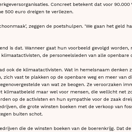
erkgeversorganisaties. Concreet betekent dat voor 90.00
ne 500 euro dreigen te verliezen.
 schoonmaak’, zeggen de poetshulpen. ‘We gaan het geld hal
fend is dat. Wanneer gaat hun voorbeeld gevolgd worden, n
klimaatactivisten, de personeelsleden van alle openbare 
aad ook de klimaatactivisten. Wat in hemelsnaam denken z
en, zich vast te plakken op de openbare weg en meer van di
t tegenovergestelde van wat ze beogen. Ze veroorzaken im
t klimaatbeleid maar wel voor mensen, die wellicht net zo
den op de activisten en hun sympathie voor de zaak dreig
rijven, die grote winsten boeken met de verkoop van fos
tegen buiten schot.
bedrijven die de winsten boeken van de boerenkrijg. Dat 