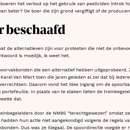
 boeren het verbod op het gebruik van pesticiden introk ho
an beter? De boer die zijn grond vergiftigt of de producen
r beschaafd
 wat de alternatieven zijn voor protesten die niet de onbev
twoord is moeilijk, ik weet het.
poorvakbonden die een alternatief hebben uitgeprobeerd. 
arel Van Miert toen die jaren geleden al zei dat bij iedere
 verrechtsen. Daarom vond het idee ingang om de spoorbaz
 portefeuille. In plaats van te staken lieten de treinbegele
heette dat.
reinbegeleiders door de NMBS “terechtgewezen” omdat ze 
 hadden hun actie niet aangekondigd volgens de regels va
onden. Dus was ze illegaal. De spoordirectie voegde er n