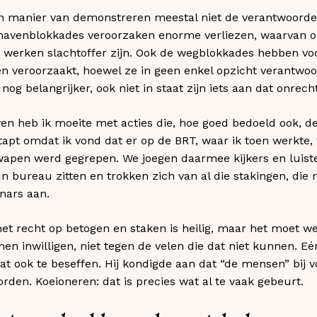
un manier van demonstreren meestal niet de verantwoordel
 havenblokkades veroorzaken enorme verliezen, waarvan o
werken slachtoffer zijn. Ook de wegblokkades hebben vo
 veroorzaakt, hoewel ze in geen enkel opzicht verantwoord
og belangrijker, ook niet in staat zijn iets aan dat onrech
ven heb ik moeite met acties die, hoe goed bedoeld ook, de
apt omdat ik vond dat er op de BRT, waar ik toen werkte, v
swapen werd gegrepen. We joegen daarmee kijkers en luis
n bureau zitten en trokken zich van al die stakingen, die 
nars aan.
het recht op betogen en staken is heilig, maar het moet w
en inwilligen, niet tegen de velen die dat niet kunnen. Eé
at ook te beseffen. Hij kondigde aan dat “de mensen” bij 
den. Koeioneren: dat is precies wat al te vaak gebeurt.