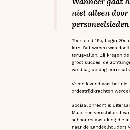
Wanneer gaat he
niet alleen door
personeelsleden
Toen eind 19e, begin 20e 
lam. Dat wapen was doelt
terugvallen. Zíj kregen d
groot succes: de achturig
vandaag de dag normaal v
Vredelievend was het nie
ordestrijdkrachten werde
Sociaal onrecht is uiteraa
Maar hoe verschillend van
schoonmaakstaking die all
naar de aandeelhouders va