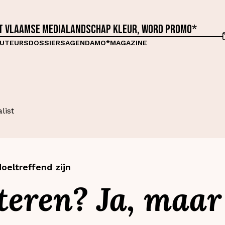
et Vlaamse medialandschap kleur, word proMO*
UTEURS
DOSSIERS
AGENDA
MO*MAGAZINE
list
oeltreffend zijn
eren? Ja, maar