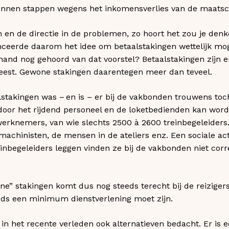
nnen stappen wegens het inkomensverlies van de maatsc
in en de directie in de problemen, zo hoort het zou je den
lanceerde daarom het idee om betaalstakingen wettelijk mog
mand nog gehoord van dat voorstel? Betaalstakingen zijn e
eest. Gewone stakingen daarentegen meer dan teveel.
lstakingen was – en is – er bij de vakbonden trouwens toch
 door het rijdend personeel en de loketbedienden kan wo
werknemers, van wie slechts 2500 à 2600 treinbegeleiders
 machinisten, de mensen in de ateliers enz. Een sociale ac
nbegeleiders leggen vinden ze bij de vakbonden niet correct
ne” stakingen komt dus nog steeds terecht bij de reizigers
eds een minimum dienstverlening moet zijn.
 in het recente verleden ook alternatieven bedacht. Er is e