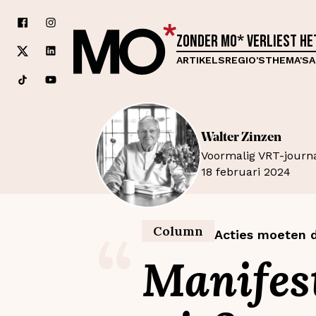
Zonder MO* verliest h
ARTIKELS
REGIO'S
THEMA'S
A
Walter
Zinzen
Voormalig VRT-journa
18 februari 2024
“
Column
Acties moeten d
Manifest