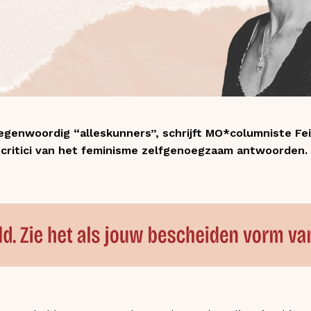
egenwoordig “alleskunners”, schrijft MO*columniste Fe
e critici van het feminisme zelfgenoegzaam antwoorden. 