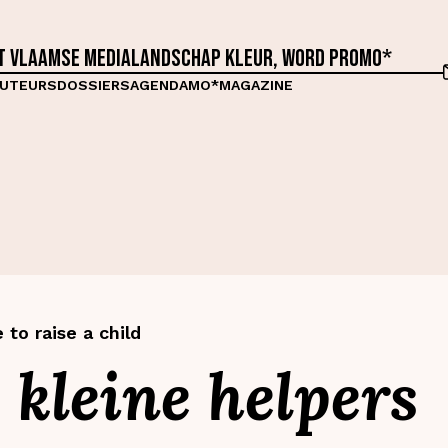
et Vlaamse medialandschap kleur, word proMO*
UTEURS
DOSSIERS
AGENDA
MO*MAGAZINE
e to raise a child
kleine helpers