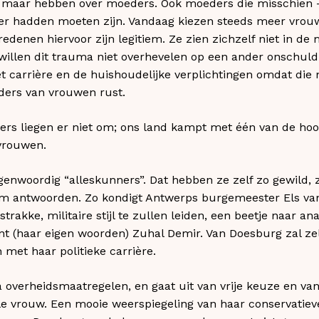
n maar hebben over moeders. Ook moeders die misschien –
r hadden moeten zijn. Vandaag kiezen steeds meer vrou
e redenen hiervoor zijn legitiem. Ze zien zichzelf niet in d
 willen dit trauma niet overhevelen op een ander onschul
et carrière en de huishoudelijke verplichtingen omdat die 
ders van vrouwen rust.
fers liegen er niet om; ons land kampt met één van de hoo
 vrouwen.
enwoordig “alleskunners”. Dat hebben ze zelf zo gewild, zu
m antwoorden. Zo kondigt Antwerps burgemeester Els va
akke, militaire stijl te zullen leiden, een beetje naar an
ant (haar eigen woorden) Zuhal Demir. Van Doesburg zal ze
et haar politieke carrière.
 overheidsmaatregelen, en gaat uit van vrije keuze en van
e vrouw. Een mooie weerspiegeling van haar conservatieve