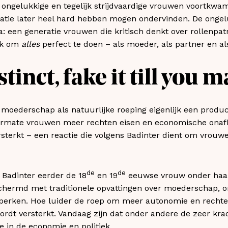
ongelukkige en tegelijk strijdvaardige vrouwen voortkwam
atie later heel hard hebben mogen ondervinden. De ongel
a: een generatie vrouwen die kritisch denkt over rollenpa
uk om
alles
perfect te doen – als moeder, als partner en als
inct, fake it till you m
 moederschap als natuurlijke roeping eigenlijk een product
rmate vrouwen meer rechten eisen en economische onafha
sterkt – een reactie die volgens Badinter dient om vrouwe
de
de
l Badinter eerder de 18
en 19
eeuwse vrouw onder haar
chermd met traditionele opvattingen over moederschap, 
eperken. Hoe luider de roep om meer autonomie en rechte
ordt versterkt. Vandaag zijn dat onder andere de zeer kr
ie in de economie en politiek.