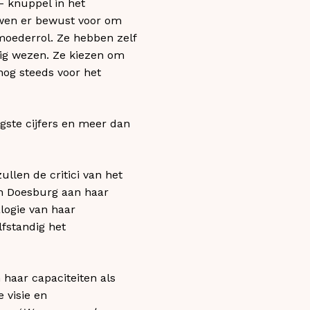
 knuppel in het
wen er bewust voor om
e moederrol. Ze hebben zelf
dig wezen. Ze kiezen om
nog steeds voor het
gste cijfers en meer dan
llen de critici van het
n Doesburg aan haar
alogie van haar
lfstandig het
 haar capaciteiten als
 visie en