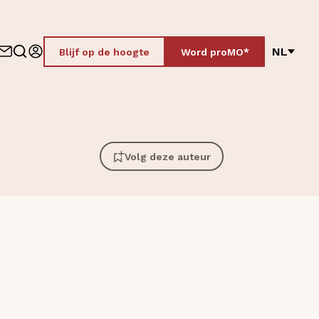
NL
Blijf op de hoogte
Word proMO*
Volg deze auteur