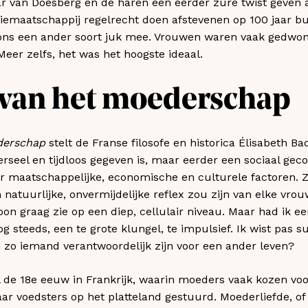
r van Doesberg en de haren een eerder zure twist geven a
tiemaatschappij regelrecht doen afstevenen op 100 jaar bu
 ons een ander soort juk mee. Vrouwen waren vaak gedw
eer zelfs, het was het hoogste ideaal.
van het moederschap
derschap
stelt de Franse filosofe en historica Élisabeth Ba
rseel en tijdloos gegeven is, maar eerder een sociaal ge
r maatschappelijke, economische en culturele factoren. Z
natuurlijke, onvermijdelijke reflex zou zijn van elke vrou
on graag zie op een diep, cellulair niveau. Maar had ik e
g steeds, een te grote klungel, te impulsief. Ik wist pas s
 zo iemand verantwoordelijk zijn voor een ander leven?
l de 18e eeuw in Frankrijk, waarin moeders vaak kozen voor
r voedsters op het platteland gestuurd. Moederliefde, of