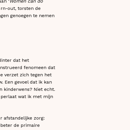
an ‘
Women can do
rn-out, torsten de
ongen genoegen te nemen
dinter dat het
construeerd fenomeen dat
e verzet zich tegen het
w. Een gevoel dat ik kan
en kinderwens? Niet echt.
uperlaat wat ik met mijn
 afstandelijke zorg:
 beter de primaire