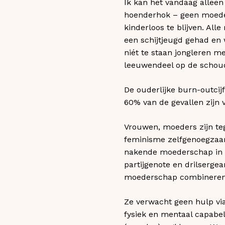
Ik kan het vandaag allee
hoenderhok – geen moede
kinderloos te blijven. All
een schijtjeugd gehad en
niét te staan jongleren m
leeuwendeel op de schou
De ouderlijke burn-outcij
60% van de gevallen zijn
Vrouwen, moeders zijn teg
feminisme zelfgenoegzaa
nakende moederschap in str
partijgenote en drilserge
moederschap combineren m
Ze verwacht geen hulp via
fysiek en mentaal capabel