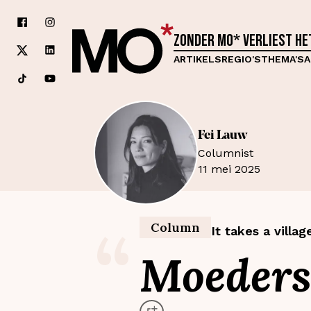
Zonder MO* verliest h
ARTIKELS
REGIO'S
THEMA'S
A
Fei
Lauw
Columnist
11 mei 2025
“
Column
It takes a villag
Moeders 