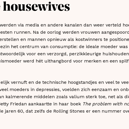
 housewives
 werden via media en andere kanalen dan weer verteld ho
esten runnen. Na de oorlog werden vrouwen aangespoord
herstellen en mannen opnieuw als kostwinners te positioner
gezin het centrum van consumptie: de ideale moeder was 
ntwoordelijk voor een verzorgd, perzikkleurige huishoude
uismoeder werd hét uithangbord voor merken en een spil
lijk vernuft en de technische hoogstandjes en veel te veel
veel moeders in depressies, voelden zich eenzaam en onbe
n kalmerende middelen zoals valium sterk toe, net als di
Betty Friedan aankaartte in haar boek
The problem with n
e jaren 60, dat zelfs de Rolling Stones er een nummer ove