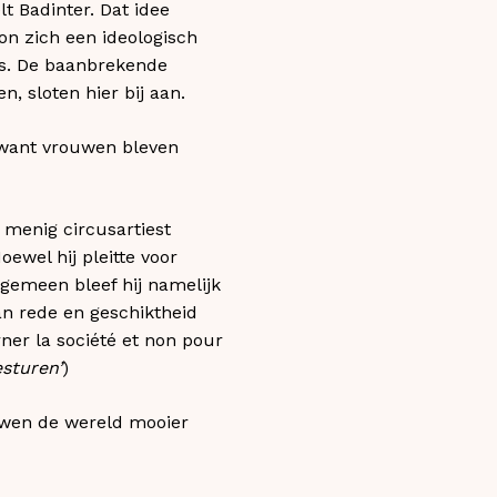
lt Badinter. Dat idee
on zich een ideologisch
rs. De baanbrekende
, sloten hier bij aan.
, want vrouwen bleven
 menig circusartiest
oewel hij pleitte voor
algemeen bleef hij namelijk
n rede en geschiktheid
orner la société et non pour
esturen’
)
ouwen de wereld mooier