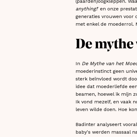
(paarden)oogkleppen. Waa
anything!
’ en onze presta
generaties vrouwen voor
met enkel de moederrol. M
De mythe 
In
De Mythe van het Moe
moederinstinct geen unive
sterk beïnvloed wordt doo
idee dat moederliefde een 
beamen, hoewel ik mijn zo
Ik vond mezelf, en vaak no
leven wilde doen. Hoe kon
Badinter analyseert voora
baby's werden massaal naa