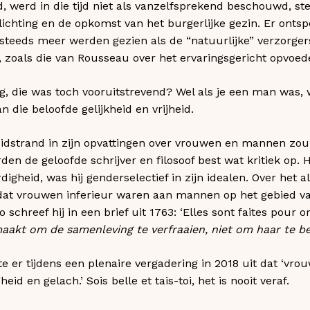
d, werd in die tijd niet als vanzelfsprekend beschouwd, ste
lichting en de opkomst van het burgerlijke gezin. Er ontsp
steeds meer werden gezien als de “natuurlijke” verzorge
 zoals die van Rousseau over het ervaringsgericht opvoeden
ng, die was toch vooruitstrevend? Wel als je een man was
n die beloofde gelijkheid en vrijheid.
idstrand in zijn opvattingen over vrouwen en mannen zou
den de geloofde schrijver en filosoof best wat kritiek op. H
rdigheid, was hij genderselectief in zijn idealen. Over het 
dat vrouwen inferieur waren aan mannen op het gebied va
 schreef hij in een brief uit 1763: ‘Elles sont faites pour 
emaakt om de samenleving te verfraaien, niet om haar te b
 er tijdens een plenaire vergadering in 2018 uit dat ‘vr
 en gelach.’ Sois belle et tais-toi, het is nooit veraf.