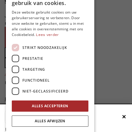
Steun MO*
gebruik van cookies.
FRENCH
Deze website gebruikt cookies om uw
Je helpt ons groeien. MO* bestaat
gebruikerservaring te verbeteren. Door
ENGLISH
niet zonder jouw steun!
onze website te gebruiken, stemt u in met
alle cookies in overeenstemming met ons
Word proMO*
Cookiebeleid.
Lees verder
Steun MO* met uw organisatie
STRIKT NOODZAKELIJK
Doe een gift
PRESTATIE
Zet MO* in uw testament
TARGETING
4424
proMO's
FUNCTIONEEL
Bedankt voor jullie steun!
NIET-GECLASSIFICEERD
Privacybeleid
Disclaimer
ALLES ACCEPTEREN
AI Charter
✕
Voeg MO* toe aan je beginscherm
Cookievoorkeuren aanpassen
ALLES AFWIJZEN
site by
1. Druk op de deelknop