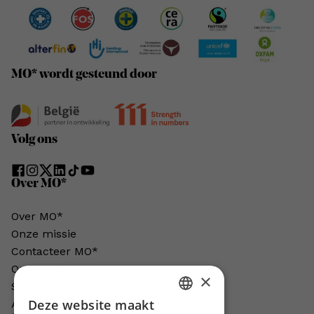
MO* wordt gesteund door
Volg ons
Over MO*
Over MO*
Onze missie
Contacteer MO*
Onze auteurs
×
Schrijven voor MO*?
Deze website maakt
Adverteren in MO*
DUTCH