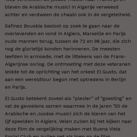
bleven de Arabische musici in Algerije verweesd
achter en verdween de chaabi ook in de vergetelheid.
Safinez Bousbia besloot op zoek te gaan naar de
overlevenden en vond in Algiers, Marseille en Parijs
oude mannen terug, tussen de 72 en 98 jaar, die zich
nog de glorietijd konden herinneren. De meesten
leefden in armoede, met de littekens van de Frans-
Algerijnse oorlog. De ontmoeting met deze veteranen
leidde tot de oprichting van het orkest El Gusto, dat
aan een wereldtour begon met optredens in Berlijn
en Parijs.
El Gusto betekent zoveel als “plezier” of “goesting” en
vat de gevoelens samen waarmee in de jaren ’50 de
Arabische en Joodse musici zich de kleren van het
lijf speelden in Algiers. Velen zullen bij het kijken naar
deze film de vergelijking maken met Buena Vista
Social Club en zullen net als toen na de film