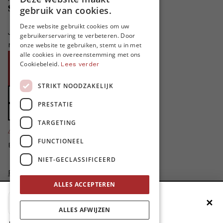
DUTCH
Steun MO*
gebruik van cookies.
FRENCH
Deze website gebruikt cookies om uw
Je helpt ons groeien. MO* bestaat
gebruikerservaring te verbeteren. Door
ENGLISH
niet zonder jouw steun!
onze website te gebruiken, stemt u in met
alle cookies in overeenstemming met ons
Word proMO*
Cookiebeleid.
Lees verder
Steun MO* met uw organisatie
STRIKT NOODZAKELIJK
Doe een gift
PRESTATIE
Zet MO* in uw testament
TARGETING
4424
proMO's
FUNCTIONEEL
Bedankt voor jullie steun!
NIET-GECLASSIFICEERD
Privacybeleid
Disclaimer
ALLES ACCEPTEREN
AI Charter
✕
Voeg MO* toe aan je beginscherm
Cookievoorkeuren aanpassen
ALLES AFWIJZEN
site by
1. Druk op de deelknop