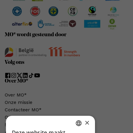
MO* wordt gesteund door
Volg ons
Over MO*
Over MO*
Onze missie
Contacteer MO*
Onze auteurs
×
Schrijven voor MO*?
Deze website maakt
Adverteren in MO*