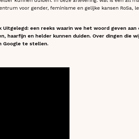
elder kunnen duiden. In deze aflevering: wat is een all ma
entrum voor gender, feminisme en gelijke kansen RoSa, leg
jk Uitgelegd: een reeks waarin we het woord geven aan
en, haarfijn en helder kunnen duiden. Over dingen die w
an Google te stellen.