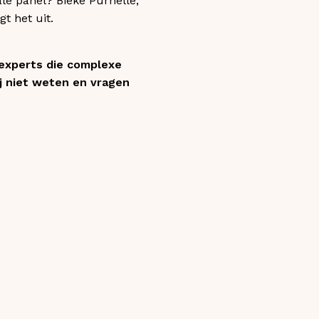
le panel? Bieke Purnelle,
t het uit.
 experts die complexe
ij niet weten en vragen