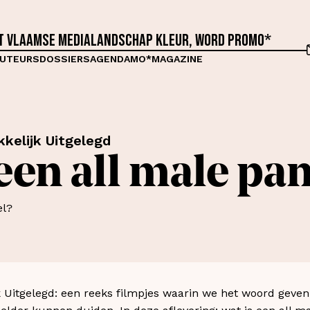
et Vlaamse medialandschap kleur, word proMO*
UTEURS
DOSSIERS
AGENDA
MO*MAGAZINE
kelijk Uitgelegd
een all male pa
k Uitgelegd: een reeks filmpjes waarin we het woord geven