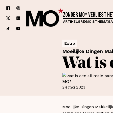
Zonder MO* verliest h
ARTIKELS
REGIO'S
THEMA'S
A
Extra
Moeilijke Dingen Mak
Wat is 
MO*
24 mei 2021
Moeilijke Dingen Makkelij