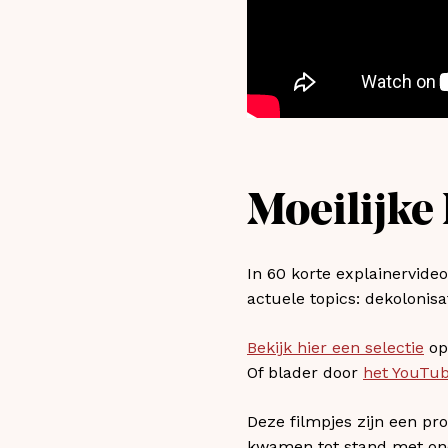
Moeilijke
In 60 korte explainervide
actuele topics: dekolonis
Bekijk hier een selectie
op
Of blader door
het YouTub
Deze filmpjes zijn een p
kwamen tot stand met on