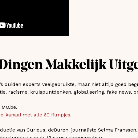
 Dingen Makkelijk Uitg
o’s duiden experts veelgebruikte, maar niet altijd goed b
atie, racisme, kruispuntdenken, globalisering, fake news,
 MO.be.
e-kanaal met alle 60 filmpjes
.
roductie van Curieus, deBuren, journaliste Selma Fransse
dersteuning van de Vlaamse gemeenschap.