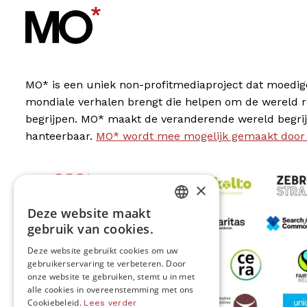
MO* is een uniek non-profitmediaproject dat moedig
mondiale verhalen brengt die helpen om de wereld 
begrijpen. MO* maakt de veranderende wereld begrij
hanteerbaar.
MO* wordt mee mogelijk gemaakt door
×
Deze website maakt
DUTCH
gebruik van cookies.
FRENCH
Deze website gebruikt cookies om uw
gebruikerservaring te verbeteren. Door
ENGLISH
onze website te gebruiken, stemt u in met
alle cookies in overeenstemming met ons
Cookiebeleid.
Lees verder