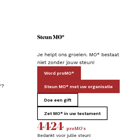
Steun MO*
Je helpt ons groeien. MO* bestaat
niet zonder jouw steun!
Word proMO*
*?
Steun MO* met uw organisatie
Doe een gift
Zet MO* in uw testament
4424
proMO's
Bedankt voor jullie steun!