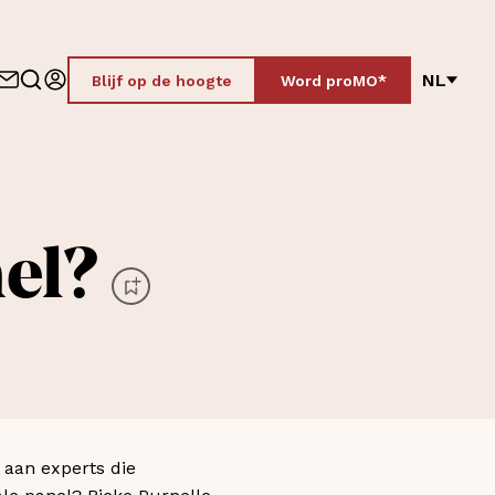
NL
Blijf op de hoogte
Word proMO*
nel?
 aan experts die