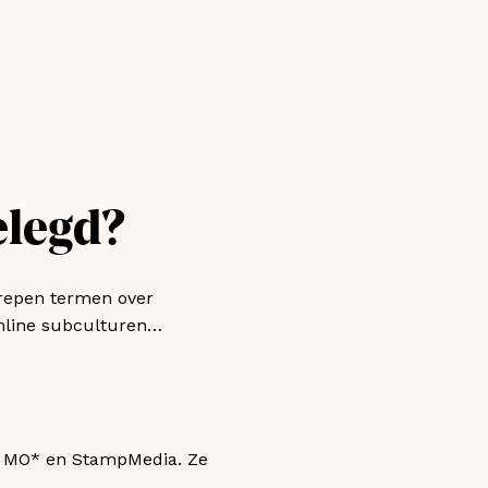
elegd?
egrepen termen over
 online subculturen…
n, MO* en StampMedia. Ze